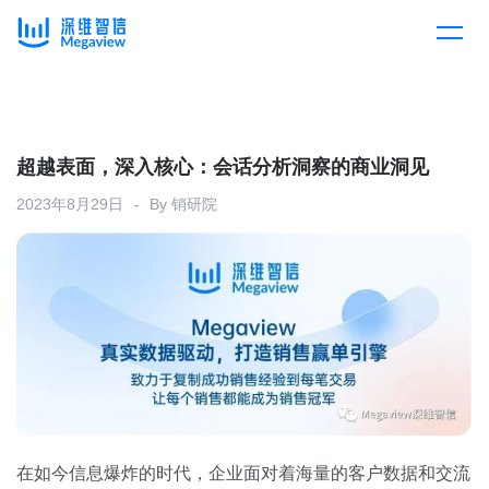
产品
Skip
to
content
解决方案
产品总览
超越表面，深入核心：会话分析洞察的商业洞见
2023年8月29日
By
销研院
客户案例
产品集成
按行业
企业服务
开放平台
下载客户端
消费医疗
定价
教育
资源中心
汽车
在如今信息爆炸的时代，企业面对着海量的客户数据和交流