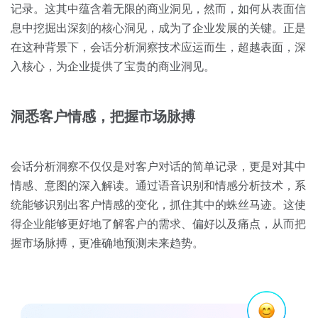
关于我们
资源中心
记录。这其中蕴含着无限的商业洞见，然而，如何从表面信
房地产
息中挖掘出深刻的核心洞见，成为了企业发展的关键。正是
全部
金融
在这种背景下，会话分析洞察技术应运而生，超越表面，深
预约演示
入核心，为企业提供了宝贵的商业洞见。
白皮书
按角色
销售会话智能
洞悉客户情感，把握市场脉搏
销售人员
销售管理
会话分析洞察不仅仅是对客户对话的简单记录，更是对其中
情感、意图的深入解读。通过语音识别和情感分析技术，系
按业务场景
统能够识别出客户情感的变化，抓住其中的蛛丝马迹。这使
得企业能够更好地了解客户的需求、偏好以及痛点，从而把
交易跟进
握市场脉搏，更准确地预测未来趋势。
培训辅导