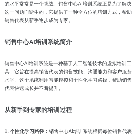
关于我们
资源中心
的水平常常是一个挑战。销售中心AI培训系统正是为了解决
房地产
这一问题而诞生的，它提供了一种全方位的培训方式，帮助
全部
金融
销售代表从新手逐步成为专家。
预约演示
白皮书
按角色
销售中心
AI
培训系统简介
销售会话智能
销售人员
销售中心AI培训系统是一种基于人工智能技术的虚拟培训工
销售管理
具，它旨在提高销售代表的销售技能、沟通能力和客户服务
水平。这个系统利用智能模拟和个性化学习路径，帮助销售
按业务场景
代表快速成长并不断提升。
交易跟进
从新手到专家的培训过程
培训辅导
1. 个性化学习路径：
销售中心AI培训系统根据每位销售代表