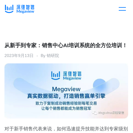
产品
Skip
to
content
解决方案
产品总览
从新手到专家：销售中心AI培训系统的全方位培训！
2023年9月13日
By
销研院
客户案例
产品集成
按行业
企业服务
开放平台
下载客户端
消费医疗
定价
教育
资源中心
汽车
对于新手销售代表来说，如何迅速提升技能并达到专家级别