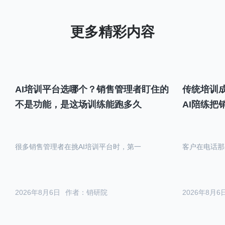
AI培训平台选哪个？销售管理者盯住的
传统培训成
不是功能，是这场训练能跑多久
AI陪练把
很多销售管理者在挑AI培训平台时，第一
客户在电话那
2026年8月6日
作者：销研院
2026年8月6