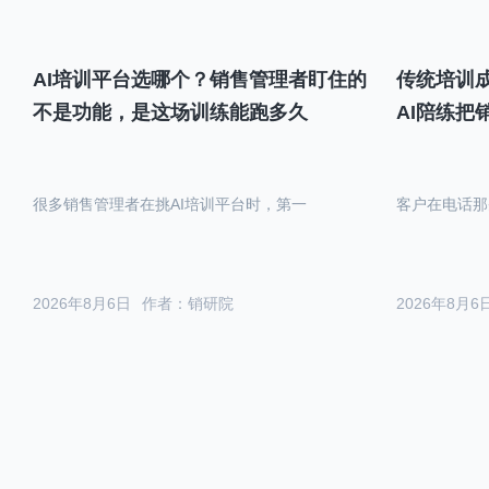
AI培训平台选哪个？销售管理者盯住的
传统培训成
不是功能，是这场训练能跑多久
AI陪练把
很多销售管理者在挑AI培训平台时，第一
客户在电话那
2026年8月6日
作者：销研院
2026年8月6