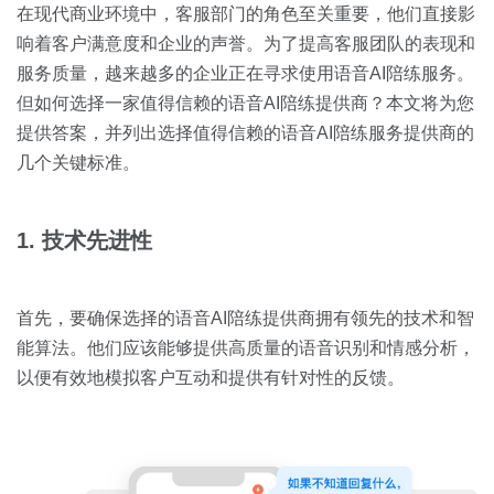
关于我们
资源中心
在现代商业环境中，客服部门的角色至关重要，他们直接影
房地产
响着客户满意度和企业的声誉。为了提高客服团队的表现和
全部
金融
服务质量，越来越多的企业正在寻求使用语音AI陪练服务。
预约演示
但如何选择一家值得信赖的语音AI陪练提供商？本文将为您
白皮书
提供答案，并列出选择值得信赖的语音AI陪练服务提供商的
按角色
几个关键标准。
销售会话智能
销售人员
1. 技术先进性
销售管理
按业务场景
首先，要确保选择的语音AI陪练提供商拥有领先的技术和智
能算法。他们应该能够提供高质量的语音识别和情感分析，
交易跟进
以便有效地模拟客户互动和提供有针对性的反馈。
培训辅导