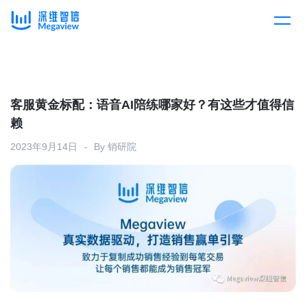
产品
Skip
to
content
解决方案
产品总览
客服黄金标配：语音AI陪练哪家好？有这些才值得信
赖
客户案例
产品集成
按行业
2023年9月14日
By
销研院
企业服务
开放平台
下载客户端
消费医疗
定价
教育
资源中心
汽车