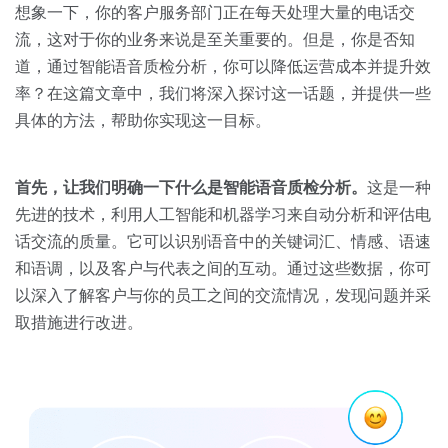
关于我们
资源中心
想象一下，你的客户服务部门正在每天处理大量的电话交
房地产
流，这对于你的业务来说是至关重要的。但是，你是否知
全部
金融
道，通过智能语音质检分析，你可以降低运营成本并提升效
预约演示
率？在这篇文章中，我们将深入探讨这一话题，并提供一些
白皮书
具体的方法，帮助你实现这一目标。
按角色
销售会话智能
销售人员
首先，让我们明确一下什么是智能语音质检分析。
这是一种
先进的技术，利用人工智能和机器学习来自动分析和评估电
销售管理
话交流的质量。它可以识别语音中的关键词汇、情感、语速
和语调，以及客户与代表之间的互动。通过这些数据，你可
按业务场景
以深入了解客户与你的员工之间的交流情况，发现问题并采
取措施进行改进。
交易跟进
培训辅导