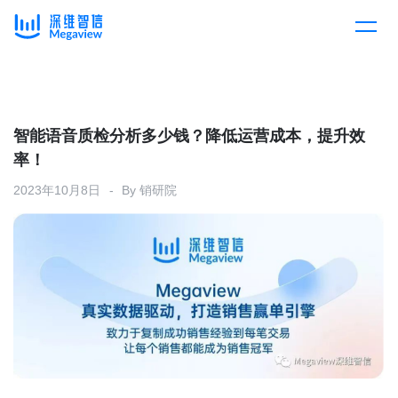
产品
Skip
to
content
解决方案
产品总览
智能语音质检分析多少钱？降低运营成本，提升效
率！
客户案例
产品集成
按行业
2023年10月8日
By
销研院
企业服务
开放平台
下载客户端
消费医疗
定价
教育
资源中心
汽车