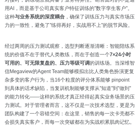
用AI，而是基于公司真实客户特征训练的”数字孪生客户”。
这种
与业务系统的深度耦合
，确保了训练压力与真实市场压
力的一致性，避免了”练得再好，实战用不上”的脱节风险。
经过两周的压力测试观察，选型判断逐渐清晰：智能陪练系
统的价值不在于替代人类教练，而在于创造一个
7×24小时
可用的、可无限复盘的、压力等级可调
的训练场。当深维智
信Megaview的Agent Team能够模拟出比人类角色扮演更复
杂多变的客户行为，当16个粒度的评分体系能够 pinpoint
到具体的话术缺陷，当复训机制能够支撑从”知道”到”做到”
的能力转化——这样的系统才真正经得起真实业务场景的压
力测试。对于管理者而言，这不仅是一次技术选型，更是为
团队构建了一个容错空间：在这里，销售的每一次卡壳都不
会损失真实客户，而每一次突破都在为实战积累肌肉记忆。