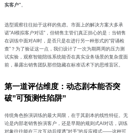
关于我们
资源中心
房地产
实客户”
。
全部
金融
选型观察往往始于这样的焦虑。市面上的解决方案大多承
预约演示
白皮书
诺”AI模拟客户对话”，但销售主管们真正担心的是：当销售
按角色
在训练中面对AI时，是否只是在进行另一种形式的”背诵检
销售会话智能
查”？为了验证这一点，我们设计了一次为期两周的压力测
销售人员
试实验，观察智能陪练系统能否在真实业务场景的复杂度面
前，暴露出销售团队那些隐藏在标准话术下的思维盲区。
销售管理
按业务场景
第一道评估维度：动态剧本能否突
破”可预测性陷阱”
交易跟进
培训辅导
传统角色扮演训练的最大局限，在于其剧本的线性特征。无
论是内部老销售扮演客户，还是早期的规则式AI对话，训练
对象往往能在三次互动后摸透”对手”的反应模式——这种可