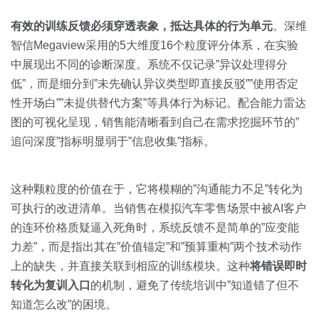
有效的训练反馈必须穿透表象，抵达具体的行为单元
。深维
智信Megaview采用的5大维度16个粒度评分体系，在实验
中展现出不同的诊断深度。系统不仅记录”异议处理得分
低”，而是细分到”未先确认异议类型即直接反驳””使用否定
性开场白””未提供替代方案”等具体行为标记。配合能力雷达
图的可视化呈现，销售能清晰看到自己在需求挖掘环节的”
追问深度”指标明显弱于”信息收集”指标。
这种颗粒度的价值在于，它将模糊的”沟通能力不足”转化为
可执行的改进清单。当销售在模拟汽车零售场景中被AI客户
的连环价格质疑逼入死角时，系统反馈不是简单的”应变能
力差”，而是指出其在”价值锚定”和”预算重构”两个技术动作
上的缺失，并直接关联到相应的训练模块。这种
将错误即时
转化为复训入口
的机制，避免了传统培训中”知道错了但不
知道怎么改”的困境。