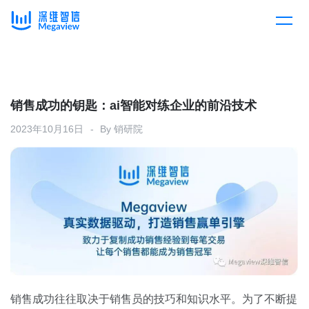
产品
Skip
to
content
解决方案
产品总览
销售成功的钥匙：ai智能对练企业的前沿技术
2023年10月16日
By
销研院
客户案例
产品集成
按行业
企业服务
开放平台
下载客户端
消费医疗
定价
教育
资源中心
汽车
销售成功往往取决于销售员的技巧和知识水平。为了不断提