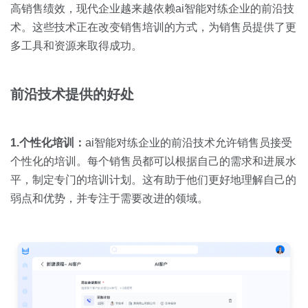
关于我们
资源中心
高销售绩效，现代企业越来越依赖ai智能对练企业的前沿技
房地产
术。这些技术正在改变销售培训的方式，为销售员提供了更
全部
金融
多工具和资源来取得成功。
预约演示
白皮书
按角色
前沿技术提供的好处
销售会话智能
销售人员
1.个性化培训：
ai智能对练企业的前沿技术允许销售员接受
销售管理
个性化的培训。每个销售员都可以根据自己的需求和进展水
平，制定专门的培训计划。这有助于他们更好地理解自己的
按业务场景
弱点和优势，并专注于需要改进的领域。
交易跟进
培训辅导