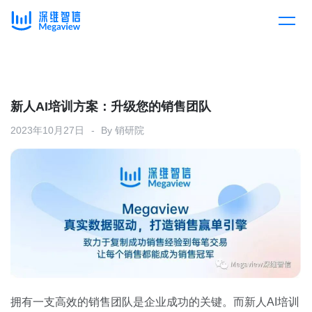
产品
Skip
to
content
解决方案
产品总览
新人AI培训方案：升级您的销售团队
2023年10月27日
By
销研院
客户案例
产品集成
按行业
企业服务
开放平台
下载客户端
消费医疗
定价
教育
资源中心
汽车
拥有一支高效的销售团队是企业成功的关键。而新人AI培训