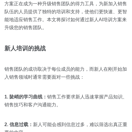
关于我们
资源中心
方案正在成为一种升级销售团队的得力工具，为新加入销售
房地产
队伍的人员提供了独特的培训和支持，使他们更快速、更智
全部
金融
能地适应销售工作。本文将探讨如何通过新人AI培训方案来
预约演示
升级您的销售团队。
白皮书
按角色
销售会话智能
新人培训的挑战
销售人员
销售管理
销售团队的成功取决于每位成员的能力，而新人在刚开始加
入销售领域时通常需要面对一些挑战：
按业务场景
1. 陡峭的学习曲线：
销售工作要求新人迅速掌握产品知识、
交易跟进
销售技巧和客户沟通能力。
培训辅导
2. 信息过载：
新人可能会感到信息过多，难以筛选出真正重