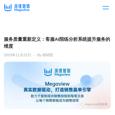
产品
Skip
to
content
解决方案
产品总览
服务质量重新定义：客服AI陪练分析系统提升服务的
维度
客户案例
产品集成
按行业
2023年11月22日
By
销研院
企业服务
开放平台
下载客户端
消费医疗
定价
教育
资源中心
汽车