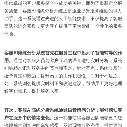
关于我们
资源中心
提供卓越的客户服务是企业成功的关键。而为了重新定义服
房地产
务质量，客服AI陪练分析系统正是企业提升服务维度的得力
全部
金融
助手。这一系统通过先进的人工智能技术，不仅提高了客服
预约演示
团队的综合素质，更为客户提供了更为智能、个性化的服务
白皮书
体验。
按角色
销售会话智能
销售人员
客服
AI
陪练分析系统首先在服务过程中起到了智能辅导的作
用。
通过对客服人员与客户互动的语音进行实时分析，系统
销售管理
能够精准识别服务中的亮点和不足。针对亮点，系统会及时
给予肯定和鼓励，提升员工的工作积极性；而对于不足之
按业务场景
处，系统则会提供实时纠正和改进建议，帮助员工更好地理
解客户需求，提升服务水平。
交易跟进
培训辅导
其次，客服
AI
陪练分析系统通过语音情感分析，能够感知客
户在服务中的情绪变化。
这一功能使得客服团队能够更为敏
锐地捕捉到客户的真实感受，及时调整服务态度，提供更为