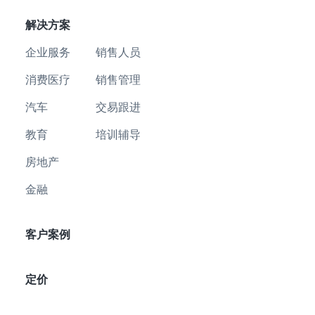
解决方案
企业服务
销售人员
消费医疗
销售管理
汽车
交易跟进
教育
培训辅导
房地产
金融
客户案例
定价