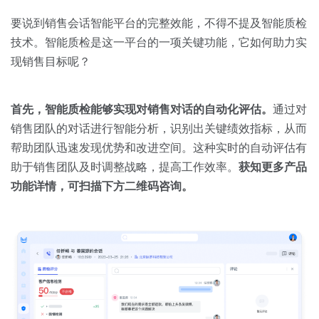
要说到销售会话智能平台的完整效能，不得不提及智能质检
技术。智能质检是这一平台的一项关键功能，它如何助力实
现销售目标呢？
首先，智能质检能够实现对销售对话的自动化评估。
通过对
销售团队的对话进行智能分析，识别出关键绩效指标，从而
帮助团队迅速发现优势和改进空间。这种实时的自动评估有
助于销售团队及时调整战略，提高工作效率。
获知更多产品
功能详情，可扫描下方二维码咨询。