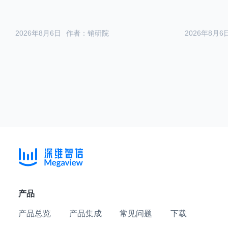
2026年8月6日
作者：销研院
2026年8月6
产品
产品总览
产品集成
常见问题
下载