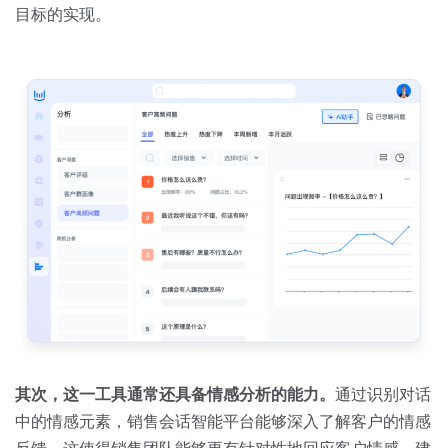
目标的实现。
其次，这一工具通常还具备情感分析的能力。
通过识别对话
中的情感元素，销售会话智能平台能够深入了解客户的情感