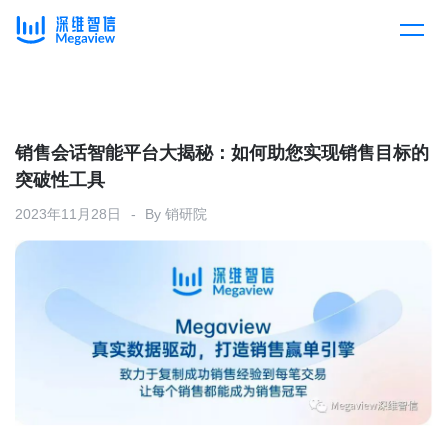
产品
Skip
to
content
解决方案
产品总览
销售会话智能平台大揭秘：如何助您实现销售目标的
突破性工具
客户案例
产品集成
按行业
2023年11月28日
By
销研院
企业服务
开放平台
下载客户端
消费医疗
定价
教育
资源中心
汽车