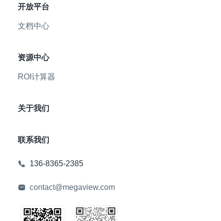
开放平台
文档中心
资源中心
ROI计算器
关于我们
联系我们
136-8365-2385
contact@megaview.com