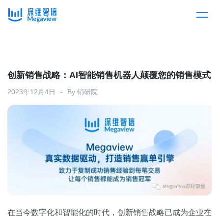
产品
Skip
to
content
解决方案
产品总览
创新销售战略：AI智能销售机器人颠覆您的销售模式
2023年12月4日
By
销研院
客户案例
产品集成
按行业
企业服务
开放平台
下载客户端
消费医疗
定价
教育
资源中心
汽车
在当今数字化和智能化的时代，创新销售战略已成为企业在