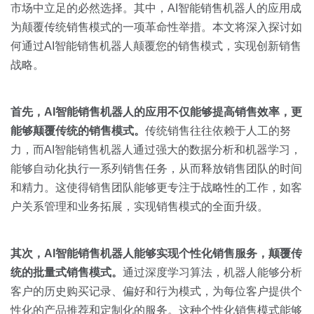
关于我们
资源中心
市场中立足的必然选择。其中，AI智能销售机器人的应用成
房地产
为颠覆传统销售模式的一项革命性举措。本文将深入探讨如
全部
金融
何通过AI智能销售机器人颠覆您的销售模式，实现创新销售
预约演示
战略。
白皮书
按角色
销售会话智能
首先，
AI
智能销售机器人的应用不仅能够提高销售效率，更
销售人员
能够颠覆传统的销售模式。
传统销售往往依赖于人工的努
力，而AI智能销售机器人通过强大的数据分析和机器学习，
销售管理
能够自动化执行一系列销售任务，从而释放销售团队的时间
和精力。这使得销售团队能够更专注于战略性的工作，如客
按业务场景
户关系管理和业务拓展，实现销售模式的全面升级。
交易跟进
其次，
AI
智能销售机器人能够实现个性化销售服务，颠覆传
培训辅导
统的批量式销售模式。
通过深度学习算法，机器人能够分析
客户的历史购买记录、偏好和行为模式，为每位客户提供个
性化的产品推荐和定制化的服务。这种个性化销售模式能够