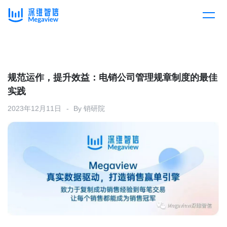
产品
Skip
to
content
解决方案
产品总览
规范运作，提升效益：电销公司管理规章制度的最佳
实践
客户案例
产品集成
按行业
2023年12月11日
By
销研院
企业服务
开放平台
下载客户端
消费医疗
定价
教育
资源中心
汽车