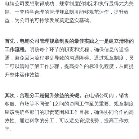
关于我们
资源中心
电销公司要想取得成功，规章制度的制定和执行显得尤为关
房地产
键。一套科学合理的管理规章制度能够规范运作，提升效
全部
金融
益，为公司的可持续发展奠定坚实基础。
预约演示
白皮书
按角色
首先，电销公司管理规章制度的最佳实践之一是建立清晰的
销售会话智能
工作流程。
明确每个环节的职责和流程，确保信息传递畅
销售人员
通，避免因为流程混乱导致的沟通障碍。通过规章制度，员
工可以清晰了解工作步骤，提高操作的标准化程度，从而提
销售管理
升整体运作效益。
按业务场景
其次，合理分工是提升效益的关键。
在电销公司内，销售、
客服、市场等不同部门之间的协同工作至关重要。规章制度
交易跟进
应该明确各部门的职责范围和工作目标，确保协同合作的高
培训辅导
效性。通过科学的分工，可以避免资源浪费，提高工作效
率。