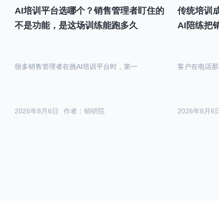
AI培训平台选哪个？销售管理者盯住的
传统培训成
不是功能，是这场训练能跑多久
AI陪练把
很多销售管理者在挑AI培训平台时，第一
客户在电话那
2026年8月6日
作者：销研院
2026年8月6