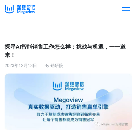
产品
Skip
to
content
解决方案
产品总览
探寻AI智能销售工作怎么样：挑战与机遇，一一道
来！
客户案例
产品集成
按行业
2023年12月13日
By
销研院
企业服务
开放平台
下载客户端
消费医疗
定价
教育
资源中心
汽车