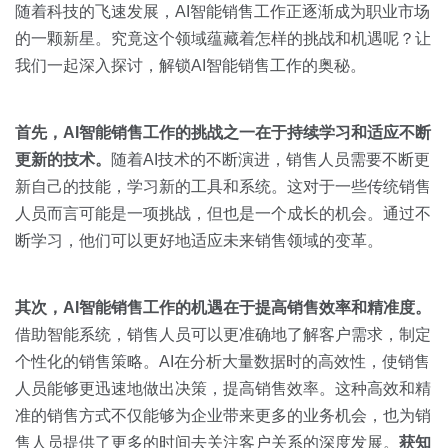
关于我们
资源中心
随着科技的飞速发展，AI智能销售工作正逐渐成为职业市场
房地产
的一颗新星。究竟这个领域蕴藏着怎样的挑战和机遇呢？让
全部
金融
我们一起深入探讨，解锁AI智能销售工作的奥秘。
预约演示
白皮书
按角色
首先，
AI
智能销售工作的挑战之一在于持续学习和适应不断
销售会话智能
更新的技术。
随着AI技术的不断演进，销售人员需要不断更
销售人员
新自己的技能，学习新的工具和系统。这对于一些传统销售
人员而言可能是一项挑战，但也是一个成长的机会。通过不
销售管理
断学习，他们可以更好地适应未来销售领域的变革。
按业务场景
其次，AI智能销售工作的机遇在于提高销售效率和精准度。
借助智能系统，销售人员可以更准确地了解客户需求，制定
交易跟进
个性化的销售策略。AI在分析大量数据时的高效性，使销售
培训辅导
人员能够更迅速地做出决策，提高销售效率。这种高效和精
准的销售方式不仅能够为企业带来更多的业务机会，也为销
售人员提供了更多的时间去关注客户关系的深度发展。
获知