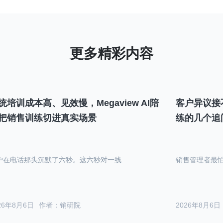
统培训成本高、见效慢，Megaview AI陪
客户异议接
把销售训练切进真实场景
练的几个追
户在电话那头沉默了六秒。这六秒对一线
销售管理者最
26年8月6日
作者：销研院
2026年8月6日