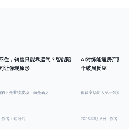
不住，销售只能靠运气？智能陪
AI对练能逼房产案场
问让你现原形
个破局反应
怕的不是业绩波动，而是新人
很多案场新人第一次站在沙
作者：销研院
2026年8月6日
作者：销