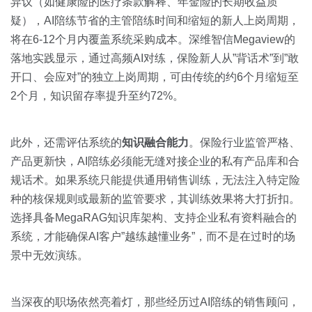
异议（如健康险的医疗条款解释、年金险的长期收益质
疑），AI陪练节省的主管陪练时间和缩短的新人上岗周期，
将在6-12个月内覆盖系统采购成本。深维智信Megaview的
落地实践显示，通过高频AI对练，保险新人从”背话术”到”敢
开口、会应对”的独立上岗周期，可由传统的约6个月缩短至
2个月，知识留存率提升至约72%。
此外，还需评估系统的
知识融合能力
。保险行业监管严格、
产品更新快，AI陪练必须能无缝对接企业的私有产品库和合
规话术。如果系统只能提供通用销售训练，无法注入特定险
种的核保规则或最新的监管要求，其训练效果将大打折扣。
选择具备MegaRAG知识库架构、支持企业私有资料融合的
系统，才能确保AI客户”越练越懂业务”，而不是在过时的场
景中无效演练。
当深夜的职场依然亮着灯，那些经历过AI陪练的销售顾问，