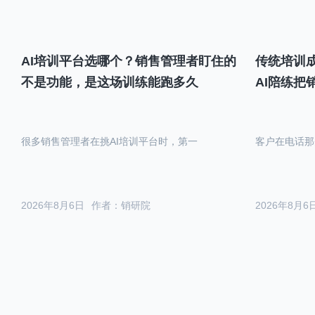
AI培训平台选哪个？销售管理者盯住的
传统培训成
不是功能，是这场训练能跑多久
AI陪练把
很多销售管理者在挑AI培训平台时，第一
客户在电话那
2026年8月6日
作者：销研院
2026年8月6