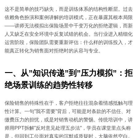
关于我们
资源中心
房地产
这不是简单的技巧缺失，而是训练体系的结构性断层。过去
全部
依赖角色扮演和案例讲解的培训模式，正在暴露其根本局限
金融
——讲师无法模拟出保险场景中千变万化的拒绝逻辑，而新
预约演示
白皮书
人又缺乏在安全环境中反复试错的机会。当行业进入精细化
按角色
运营阶段，保险团队需要重新评估：什么样的训练投入，才
销售会话智能
能真正转化为销售面对拒绝时的从容与专业。
销售人员
销售管理
一、从”知识传递”到”压力模拟”：拒
绝场景训练的趋势性转移
按业务场景
保险销售的特殊性在于，客户拒绝往往混杂着情感抵触与理
交易跟进
性计算。一句”我不需要”背后，可能是对条款的不信任、对
培训辅导
缴费压力的担忧，或是对销售动机的警惕。传统培训中，讲
师用PPT拆解”反对意见处理五步法”，学员在课堂里点头称
是，但回到工位面对真实的沉默或质疑时，大脑依然空白。