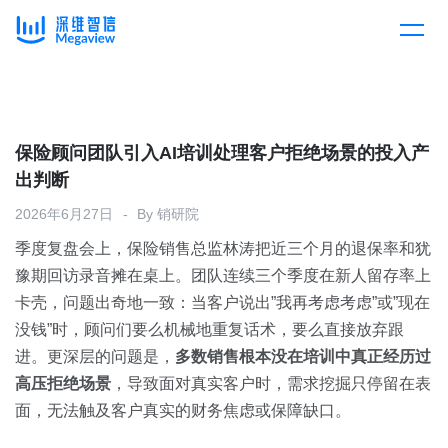
产品
Skip
to
content
解决方案
产品总览
保险顾问团队引入AI培训处理客户拒绝场景的投入产
出判断
客户案例
产品集成
按行业
2026年6月27日
By
销研院
季度复盘会上，保险销售总监林涛把近三个月的退保率和犹
企业服务
开放平台
下载客户端
豫期回访录音摊在桌上。团队连续三个季度在新人留存率上
卡壳，问题出奇地一致：当客户说出”我再考虑考虑”或”现在
消费医疗
没钱”时，顾问们要么机械地重复话术，要么直接放弃跟
定价
进。更深层的问题是，
多数销售根本没在培训中真正经历过
教育
高压拒绝场景
，导致面对真实客户时，需求挖掘只停留在表
资源中心
面，无法触及客户真实的财务焦虑或保障缺口。
汽车