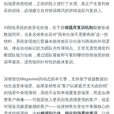
似场景依然犯错，之前的投入便打了水漂。真正产生复利效
应的训练，必须建立在对错误模式的持续追踪与复训上。
AI陪练系统的差异化价值，在于其
错题库复训机制
能够形成
数据闭环。当多名销售在应对”我有社保不需要商保”这一拒
绝时，系统发现他们普遍未能有效区分社保与商保的补偿逻
辑，便会自动标记此为团队共性薄弱点。主管无需凭感觉判
断团队能力短板，通过团队看板即可看到哪些拒绝场景的错
误率最高，进而组织针对性的集体复训。
深维智信Megaview的动态剧本引擎，支持基于错题数据自
动生成变体场景。如果某销售在”客户以家庭开支为由拒绝”
的场景中表现薄弱，系统不会简单地重复原场景，而是会调
整客户画像——可能是收入更高但焦虑感更强的客户，或是
对现金流极度敏感的客户——迫使销售在变化中掌握核心的
需求挖掘逻辑。这种
精准到个体、细化到场景的复训
，让培