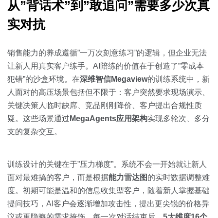
从”背话术”到”敢追问”需要多少次真
实对抗
销售能力的养成遵循”一万次刻意练习”的逻辑，但企业无法
让新人用真实客户练手。AI陪练的价值在于创造了”零成本
犯错”的沙盒环境。在
深维智信Megaview
的训练系统中，新
人面对的高压场景包括但不限于：客户突然要求现场演示、
关键决策人临时缺席、竞品刚刚降价、客户提出合规性质
疑。这些场景通过
MegaAgents应用架构
实现多轮次、多分
支的复杂交互。
训练设计的关键在于”压力梯度”。系统不会一开始就让新人
面对最难搞的客户，而是根据
能力雷达图
的实时数据调整难
度。初期可能是温和的信息收集型客户，随着新人掌握基础
提问技巧，AI客户会逐渐增加攻击性，提出更尖锐的价格异
议或更隐晦的需求掩饰。每一次对话结束后，
5大维度16个