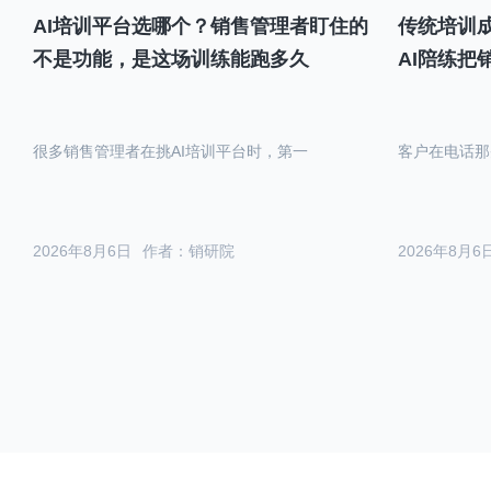
AI培训平台选哪个？销售管理者盯住的
传统培训成
不是功能，是这场训练能跑多久
AI陪练把
很多销售管理者在挑AI培训平台时，第一
客户在电话那
2026年8月6日
作者：销研院
2026年8月6