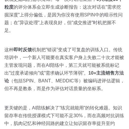
粒度
的评分体系会立即生成诊断报告：这次对话在”需求挖
掘深度”上得分偏低，是因为你没有使用SPIN中的暗示性问
题；在”异议处理”上表现良好，但”成交推进”时机把握不
足。
这种
即时反馈
机制把”错误”变成了可复盘的训练入口。传统
培训中，一个新人可能要在真实客户身上失败二十次才能被
主管发现问题，而在AI陪练中，第三天就可能被系统标记
出”过度承诺倾向”或”需求确认环节薄弱”。
10+主流销售方法
论
（包括SPIN、BANT、MEDDIC等）被编码进评估逻辑，
但不再是教条，而是作为评估对话质量的坐标系。
更关键的是，AI陪练解决了”练完就能用”的转化难题。知识
留存率在传统授课模式下可能不足30%，而在高频对抗训练
中，肌肉记忆和神经回路的建立让知识留存率提升至约