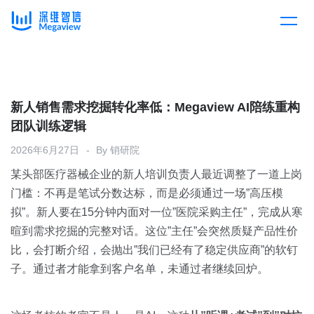
产品
Skip
to
content
解决方案
产品总览
新人销售需求挖掘转化率低：Megaview AI陪练重构
团队训练逻辑
客户案例
产品集成
按行业
2026年6月27日
By
销研院
某头部医疗器械企业的新人培训负责人最近调整了一道上岗
企业服务
开放平台
下载客户端
门槛：不再是笔试分数达标，而是必须通过一场”高压模
拟”。新人要在15分钟内面对一位”医院采购主任”，完成从寒
消费医疗
暄到需求挖掘的完整对话。这位”主任”会突然质疑产品性价
定价
比，会打断介绍，会抛出”我们已经有了稳定供应商”的软钉
教育
子。通过者才能拿到客户名单，未通过者继续回炉。
资源中心
汽车