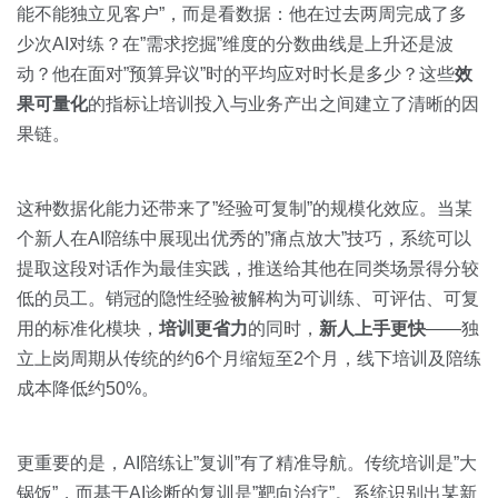
能不能独立见客户”，而是看数据：他在过去两周完成了多
少次AI对练？在”需求挖掘”维度的分数曲线是上升还是波
动？他在面对”预算异议”时的平均应对时长是多少？这些
效
果可量化
的指标让培训投入与业务产出之间建立了清晰的因
果链。
这种数据化能力还带来了”经验可复制”的规模化效应。当某
个新人在AI陪练中展现出优秀的”痛点放大”技巧，系统可以
提取这段对话作为最佳实践，推送给其他在同类场景得分较
低的员工。销冠的隐性经验被解构为可训练、可评估、可复
用的标准化模块，
培训更省力
的同时，
新人上手更快
——独
立上岗周期从传统的约6个月缩短至2个月，线下培训及陪练
成本降低约50%。
更重要的是，AI陪练让”复训”有了精准导航。传统培训是”大
锅饭”，而基于AI诊断的复训是”靶向治疗”。系统识别出某新