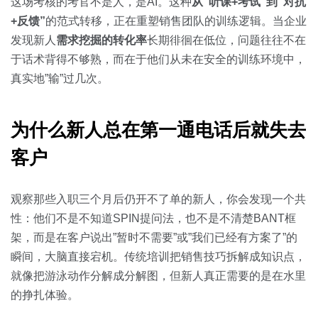
关于我们
资源中心
这场考核的考官不是人，是AI。这种
从”听课+考试”到”对抗
房地产
+反馈”
的范式转移，正在重塑销售团队的训练逻辑。当企业
全部
发现新人
需求挖掘的转化率
长期徘徊在低位，问题往往不在
金融
于话术背得不够熟，而在于他们从未在安全的训练环境中，
预约演示
白皮书
真实地”输”过几次。
按角色
销售会话智能
销售人员
为什么新人总在第一通电话后就失去
客户
销售管理
观察那些入职三个月后仍开不了单的新人，你会发现一个共
按业务场景
性：他们不是不知道SPIN提问法，也不是不清楚BANT框
架，而是在客户说出”暂时不需要”或”我们已经有方案了”的
交易跟进
瞬间，大脑直接宕机。传统培训把销售技巧拆解成知识点，
培训辅导
就像把游泳动作分解成分解图，但新人真正需要的是在水里
的挣扎体验。