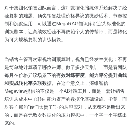
对于集团化销售团队而言，这种数据化陪练体系还解决了经
验复制的难题。顶尖销售处理价格异议的微妙话术、节奏控
制和沉默运用，可以通过MegaRAG知识库沉淀为标准化的
训练剧本，让高绩效经验不再依赖个人的传帮带，而是转化
为可大规模复制的训练模块。
当销售主管再次审视培训预算时，视角已经发生变化：不再
是简单地计算请了哪位讲师、做了多少天集训，而是看团队
每月在价格异议场景下的
有效对练密度
、
能力评分提升曲线
和
实战转化率关联数据
。在这个意义上，深维智信
Megaview提供的不仅是一个AI对话工具，而是一套让销售
培训从成本中心转向能力资产的数据化基础设施。毕竟，面
对客户那句”你们太贵了”时的从容应对，从来都不是听出来
的，而是在无数次数据化的压力模拟中，一个字一个字练出
来的。