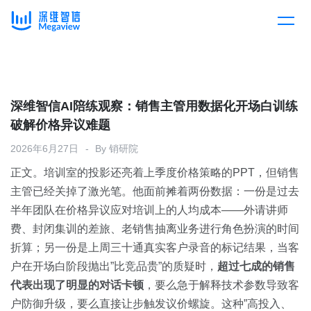
产品
Skip
to
content
解决方案
产品总览
深维智信AI陪练观察：销售主管用数据化开场白训练
破解价格异议难题
客户案例
产品集成
按行业
2026年6月27日
By
销研院
正文。培训室的投影还亮着上季度价格策略的PPT，但销售
企业服务
开放平台
下载客户端
主管已经关掉了激光笔。他面前摊着两份数据：一份是过去
半年团队在价格异议应对培训上的人均成本——外请讲师
消费医疗
费、封闭集训的差旅、老销售抽离业务进行角色扮演的时间
定价
折算；另一份是上周三十通真实客户录音的标记结果，当客
教育
户在开场白阶段抛出”比竞品贵”的质疑时，
超过七成的销售
资源中心
代表出现了明显的对话卡顿
，要么急于解释技术参数导致客
汽车
户防御升级，要么直接让步触发议价螺旋。这种”高投入、