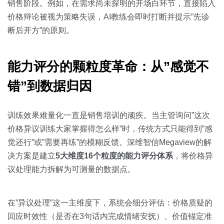
销售阶段。例如，在需求尚未探明的开场白环节，直接陷入
价格辩论被视为策略失误，AI教练会即时打断并提示”先诊
断后开方”的原则。
能力评分的颗粒度革命：从”感觉不
错”到数据归因
训练效果难量化一直是销售培训的顽疾。当主管询问”这次
价格异议训练大家掌握得怎么样”时，传统方式只能得到”感
觉还行”或”需要再练”的模糊反馈。深维智信Megaview的解
决方案是建立
5大维度16个粒度的能力评分体系
，将价格异
议处理能力拆解为可测量的数据点。
在”异议处理”这一主维度下，系统会细分评估：价格质疑的
回应时效性（是否在3句话内完成情绪安抚）、价值锚定准