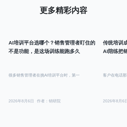
AI培训平台选哪个？销售管理者盯住的
传统培训成
不是功能，是这场训练能跑多久
AI陪练把
很多销售管理者在挑AI培训平台时，第一
客户在电话那
2026年8月6日
作者：销研院
2026年8月6