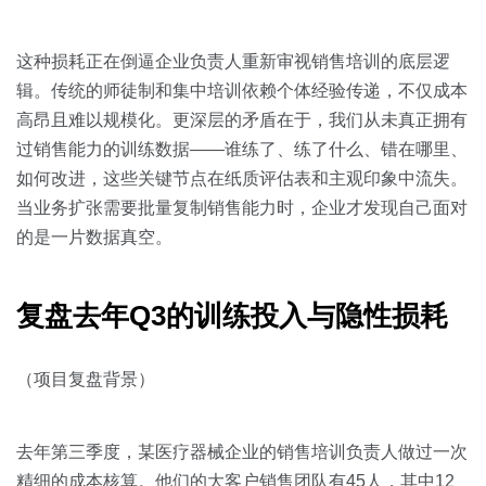
关于我们
资源中心
房地产
全部
这种损耗正在倒逼企业负责人重新审视销售培训的底层逻
金融
辑。传统的师徒制和集中培训依赖个体经验传递，不仅成本
预约演示
白皮书
高昂且难以规模化。更深层的矛盾在于，我们从未真正拥有
按角色
过销售能力的训练数据——谁练了、练了什么、错在哪里、
销售会话智能
如何改进，这些关键节点在纸质评估表和主观印象中流失。
销售人员
当业务扩张需要批量复制销售能力时，企业才发现自己面对
的是一片数据真空。
销售管理
按业务场景
复盘去年Q3的训练投入与隐性损耗
交易跟进
（项目复盘背景）
培训辅导
去年第三季度，某医疗器械企业的销售培训负责人做过一次
精细的成本核算。他们的大客户销售团队有45人，其中12