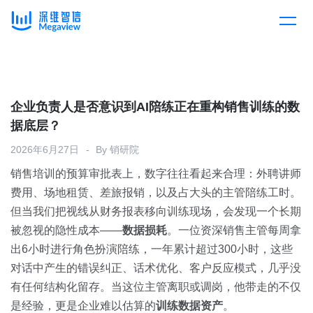
产品
Skip
to
content
解决方案
产品总览
企业负责人是否意识到AI陪练正在重构销售训练的数
据底层？
客户案例
产品集成
按行业
2026年6月27日
By
销研院
销售培训的预算审批表上，数字往往看起来合理：外聘讲师
企业服务
开放平台
下载客户端
费用、场地租赁、差旅报销，以及占大头的主管陪练工时。
但当我们把视线从财务报表移向训练现场，会发现一个长期
消费医疗
被忽视的隐性成本——
定价
数据损耗
。一位资深销售主管每周拿
出6小时进行角色扮演陪练，一年累计超过300小时，这些
教育
对话中产生的错误纠正、话术优化、客户反应模式，几乎没
资源中心
有任何结构化留存。当这位主管离职或调岗，他带走的不仅
汽车
是经验，更是企业难以估算的
训练数据资产
。