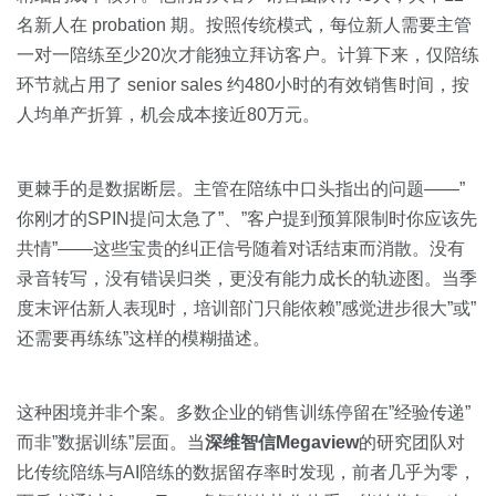
名新人在 probation 期。按照传统模式，每位新人需要主管
一对一陪练至少20次才能独立拜访客户。计算下来，仅陪练
环节就占用了 senior sales 约480小时的有效销售时间，按
人均单产折算，机会成本接近80万元。
更棘手的是数据断层。主管在陪练中口头指出的问题——”
你刚才的SPIN提问太急了”、”客户提到预算限制时你应该先
共情”——这些宝贵的纠正信号随着对话结束而消散。没有
录音转写，没有错误归类，更没有能力成长的轨迹图。当季
度末评估新人表现时，培训部门只能依赖”感觉进步很大”或”
还需要再练练”这样的模糊描述。
这种困境并非个案。多数企业的销售训练停留在”经验传递”
而非”数据训练”层面。当
深维智信Megaview
的研究团队对
比传统陪练与AI陪练的数据留存率时发现，前者几乎为零，