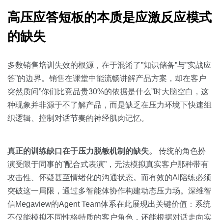
关于我们
资源中心
房地产
高压应答短板的本质是应激反应模式
全部
金融
的缺失
预约演示
白皮书
按角色
多数销售培训失效的根源，在于混淆了”知识储备”与”实战应
销售会话智能
答”的边界。销售在课堂中能流畅讲解产品方案，却在客户
销售人员
突然质问”你们比竞品贵30%的依据是什么”时大脑空白，这
种现象并非源于不了解产品，而是缺乏在压力环境下快速组
销售管理
织逻辑、控制对话节奏的神经肌肉记忆。
按业务场景
真正的训练缺口在于压力脱敏机制的缺失。
传统的角色扮
演受限于同事的”配合式表演”，无法模拟真实客户那种带有
交易跟进
攻击性、怀疑甚至情绪化的沟通状态。而有效的AI陪练必须
培训辅导
突破这一局限，通过多智能体协作构建动态压力场。深维智
信Megaview的Agent Team体系在此展现出关键价值：系统
不仅能模拟不同性格特质的客户角色，还能根据对话走向实