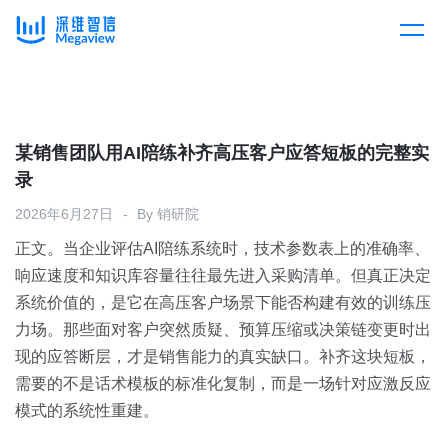
产品
Skip
to
content
解决方案
产品总览
某销售团队用AI陪练补齐高压客户应答短板的完整实
录
客户案例
产品集成
按行业
2026年6月27日
By
销研院
正文。当企业评估AI陪练系统时，技术参数表上的准确率、
企业服务
开放平台
下载客户端
响应速度和知识库容量往往最先进入采购清单。但真正决定
系统价值的，是它在高压客户场景下能否构建有效的训练压
消费医疗
力场。那些面对客户突然质疑、预算压缩或决策链变更时出
定价
现的应答断层，才是销售能力的真实缺口。补齐这块短板，
教育
需要的不是话术模板的标准化复制，而是一场针对应激反应
资源中心
模式的系统性重建。
汽车