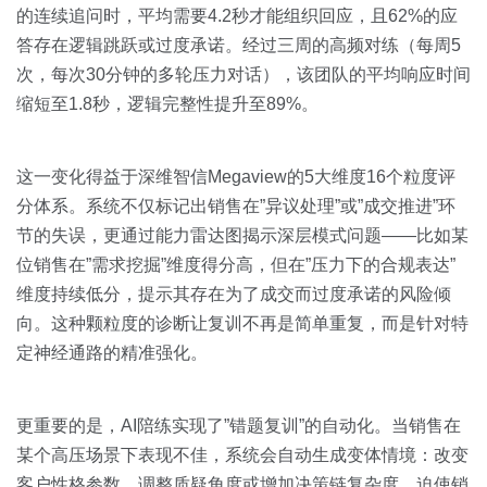
的连续追问时，平均需要4.2秒才能组织回应，且62%的应
答存在逻辑跳跃或过度承诺。经过三周的高频对练（每周5
次，每次30分钟的多轮压力对话），该团队的平均响应时间
缩短至1.8秒，逻辑完整性提升至89%。
这一变化得益于深维智信Megaview的5大维度16个粒度评
分体系。系统不仅标记出销售在”异议处理”或”成交推进”环
节的失误，更通过能力雷达图揭示深层模式问题——比如某
位销售在”需求挖掘”维度得分高，但在”压力下的合规表达”
维度持续低分，提示其存在为了成交而过度承诺的风险倾
向。这种颗粒度的诊断让复训不再是简单重复，而是针对特
定神经通路的精准强化。
更重要的是，AI陪练实现了”错题复训”的自动化。当销售在
某个高压场景下表现不佳，系统会自动生成变体情境：改变
客户性格参数、调整质疑角度或增加决策链复杂度，迫使销