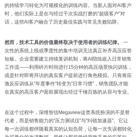
的持续学习转化为可规模化的训练内容。当新人面对AI客户
时，他们实际上是在与经过千次实战打磨的”超级客户”对
话，这些AI客户融合了历史最佳实践与常见失败陷阱。
然而，技术工具的价值最终取决于使用者的训练纪律。
一
次性的系统上线或季度性的集中培训无法真正补齐高压应答
短板。企业需要建立持续复训机制，将AI陪练嵌入日常销售
工作流——利用碎片时间进行15分钟的高压场景快闪训练，
或是针对即将拜访的真实客户提前进行角色模拟。只有将应
激反应训练从”年度事件”转变为”日常习惯”，销售团队才能
在真实的高压客户面前展现出经过千锤百炼的从容与专业。
在这个过程中，深维智信Megaview这类系统扮演的不是替
代者，而是销售能力的”压力测试仪”与”纠错加速器”。它让
每一次训练都伴随着真实的认知负荷，让每一次失误都转化