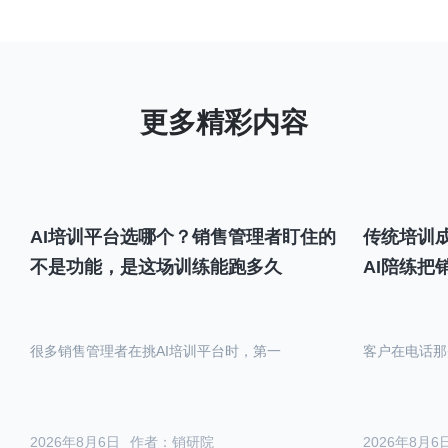
AI培训平台选哪个？销售管理者盯住的
传统培训成
不是功能，是这场训练能跑多久
AI陪练把
很多销售管理者在挑AI培训平台时，第一
客户在电话那
2026年8月6日
作者：销研院
2026年8月6