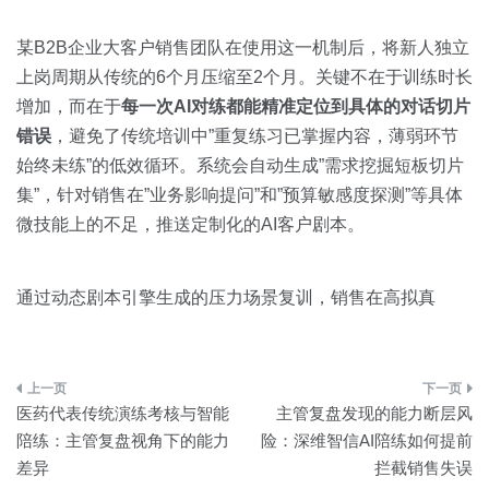
某B2B企业大客户销售团队在使用这一机制后，将新人独立
上岗周期从传统的6个月压缩至2个月。关键不在于训练时长
增加，而在于
每一次AI对练都能精准定位到具体的对话切片
错误
，避免了传统培训中”重复练习已掌握内容，薄弱环节
始终未练”的低效循环。系统会自动生成”需求挖掘短板切片
集”，针对销售在”业务影响提问”和”预算敏感度探测”等具体
微技能上的不足，推送定制化的AI客户剧本。
通过动态剧本引擎生成的压力场景复训，销售在高拟真
文
医药代表传统演练考核与智能
主管复盘发现的能力断层风
章
陪练：主管复盘视角下的能力
险：深维智信AI陪练如何提前
差异
拦截销售失误
导