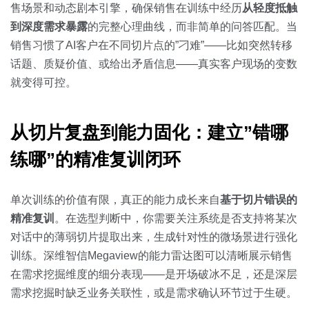
售场景和动态剧本引擎，确保销售在训练中经历
从轻度抵触
到深度需求暴露
的完整心理曲线，而非简单的问答匹配。当
销售习惯了AI客户在不同切片点的”刁难”——比如突然转移
话题、质疑价值、或给出矛盾信息——真实客户现场的变数
就变得可控。
从切片复盘到能力固化：建立”错哪
练哪”的精准复训闭环
单次训练的价值有限，真正的能力成长来自
基于切片错误的
精准复训
。在选型判断中，你需要关注系统是否支持将某次
对话中的薄弱切片提取出来，生成针对性的微场景进行强化
训练。深维智信Megaview的能力雷达图可以清晰展示销售
在需求挖掘维度的细分表现——是开场破冰不足，还是深层
需求挖掘时缺乏业务关联性，或是需求确认环节过于生硬。