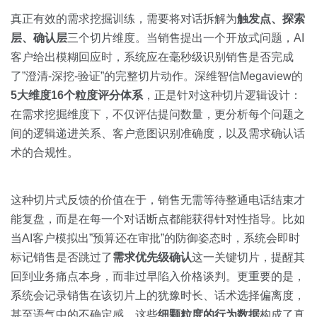
真正有效的需求挖掘训练，需要将对话拆解为
触发点、探索
层、确认层
三个切片维度。当销售提出一个开放式问题，AI
客户给出模糊回应时，系统应在毫秒级识别销售是否完成
了”澄清-深挖-验证”的完整切片动作。深维智信Megaview的
5大维度16个粒度评分体系
，正是针对这种切片逻辑设计：
在需求挖掘维度下，不仅评估提问数量，更分析每个问题之
间的逻辑递进关系、客户意图识别准确度，以及需求确认话
术的合规性。
这种切片式反馈的价值在于，销售无需等待整通电话结束才
能复盘，而是在每一个对话断点都能获得针对性指导。比如
当AI客户模拟出”预算还在审批”的防御姿态时，系统会即时
标记销售是否跳过了
需求优先级确认
这一关键切片，提醒其
回到业务痛点本身，而非过早陷入价格谈判。更重要的是，
系统会记录销售在该切片上的犹豫时长、话术选择偏离度，
甚至语气中的不确定感，这些
细颗粒度的行为数据
构成了真