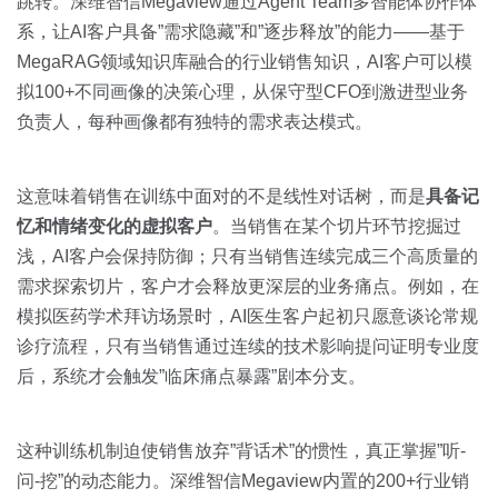
跳转。深维智信Megaview通过Agent Team多智能体协作体
系，让AI客户具备”需求隐藏”和”逐步释放”的能力——基于
MegaRAG领域知识库融合的行业销售知识，AI客户可以模
拟100+不同画像的决策心理，从保守型CFO到激进型业务
负责人，每种画像都有独特的需求表达模式。
这意味着销售在训练中面对的不是线性对话树，而是
具备记
忆和情绪变化的虚拟客户
。当销售在某个切片环节挖掘过
浅，AI客户会保持防御；只有当销售连续完成三个高质量的
需求探索切片，客户才会释放更深层的业务痛点。例如，在
模拟医药学术拜访场景时，AI医生客户起初只愿意谈论常规
诊疗流程，只有当销售通过连续的技术影响提问证明专业度
后，系统才会触发”临床痛点暴露”剧本分支。
这种训练机制迫使销售放弃”背话术”的惯性，真正掌握”听-
问-挖”的动态能力。深维智信Megaview内置的200+行业销