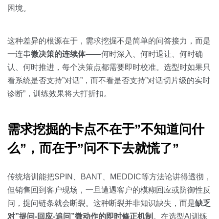
关于我们
资源中心
房地产
困境。
全部
金融
这种差异的根源在于，需求挖掘不是简单的问答接力，而是
预约演示
白皮书
一连串
微决策的连续体
——何时深入、何时退让、何时确
按角色
认、何时推进，每个决策点都需要即时校准。选型时如果只
销售会话智能
看系统是否支持”对话”，而不看是否支持”对话切片级的实时
销售人员
诊断”，训练效果将大打折扣。
销售管理
需求挖掘的卡点不在于”不知道问什
按业务场景
么”，而在于”问不下去就慌了”
交易跟进
传统培训能把SPIN、BANT、MEDDIC等方法论讲得透彻，
培训辅导
但销售回到客户现场，一旦遭遇客户的模糊回应或防御性反
问，提问链条就会断裂。这种断裂并非知识缺失，而是
缺乏
对”提问-回应-追问”微动作的即时修正机制
。在选型AI训练