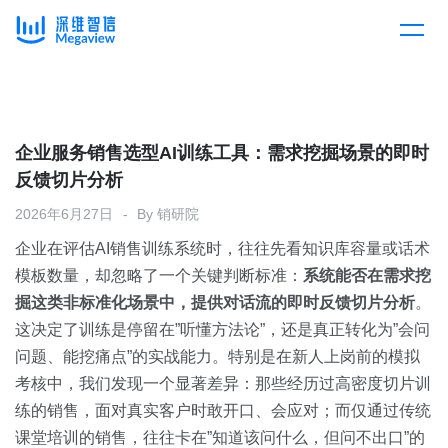
产品
Skip
to
content
解决方案
产品总览
企业服务销售选型AI训练工具：需求挖掘场景的即时
反馈切片分析
客户案例
产品集成
按行业
2026年6月27日
By
销研院
企业在评估AI销售训练系统时，往往先看知识库容量或话术
企业服务
开放平台
下载客户端
模板数量，却忽略了一个关键判断标准：
系统能否在需求挖
掘这类非标准化场景中，提供对话流的即时反馈切片分析
。
消费医疗
这决定了训练是停留在”听懂方法论”，还是真正转化为”会问
定价
问题、能挖痛点”的实战能力。特别是在新人上岗前的模拟
教育
考核中，我们发现一个显著差异：那些经历过高密度切片训
资源中心
练的销售，面对真实客户时敢开口、会应对；而仅通过传统
汽车
课堂培训的销售，往往卡在”知道该问什么，但问不出口”的