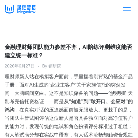
产品
Skip
to
content
解决方案
产品总览
金融理财师团队能力参差不齐，AI陪练评测维度能否
建立统一标准？
客户案例
产品集成
按行业
2026年6月27日
By
销研院
理财师新人站在模拟客户面前，手里攥着刚背熟的基金产品
企业服务
开放平台
下载客户端
手册，面对AI生成的”企业主客户”关于家族信托的突然发
问，大脑瞬间空白。这不是知识储备的问题——他明明昨天
消费医疗
刚考完信托资格证——而是
定价
从”知道”到”敢开口、会应对”的
鸿沟
，在真实对话的压迫感面前被无限放大。更棘手的是，
教育
当团队主管试图评估这位新人是否具备独立面对高净值客户
资源中心
的能力时，发现传统的笔试和角色扮演评分标准过于粗糙：
汽车
有人笔试满分却在实战中语塞，有人话术流畅却触碰合规红