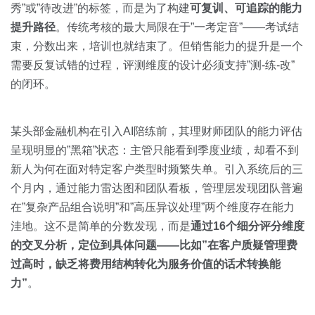
秀”或”待改进”的标签，而是为了构建
可复训、可追踪的能力
提升路径
。传统考核的最大局限在于”一考定音”——考试结
束，分数出来，培训也就结束了。但销售能力的提升是一个
需要反复试错的过程，评测维度的设计必须支持”测-练-改”
的闭环。
某头部金融机构在引入AI陪练前，其理财师团队的能力评估
呈现明显的”黑箱”状态：主管只能看到季度业绩，却看不到
新人为何在面对特定客户类型时频繁失单。引入系统后的三
个月内，通过能力雷达图和团队看板，管理层发现团队普遍
在”复杂产品组合说明”和”高压异议处理”两个维度存在能力
洼地。这不是简单的分数发现，而是
通过16个细分评分维度
的交叉分析，定位到具体问题——比如”在客户质疑管理费
过高时，缺乏将费用结构转化为服务价值的话术转换能
力”
。