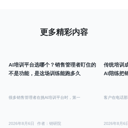
AI培训平台选哪个？销售管理者盯住的
传统培训成
不是功能，是这场训练能跑多久
AI陪练把
很多销售管理者在挑AI培训平台时，第一
客户在电话那
2026年8月6日
作者：销研院
2026年8月6