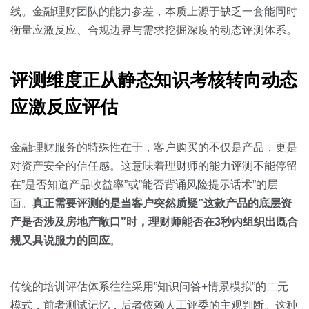
关于我们
资源中心
房地产
线。金融理财团队的能力参差，本质上源于缺乏一套能同时
衡量应激反应、合规边界与需求挖掘深度的动态评测体系。
全部
金融
预约演示
白皮书
评测维度正从静态知识考核转向动态
按角色
应激反应评估
销售会话智能
销售人员
金融理财服务的特殊性在于，客户购买的不仅是产品，更是
销售管理
对资产安全的信任感。这意味着理财师的能力评测不能停留
在”是否知道产品收益率”或”能否背诵风险提示话术”的层
按业务场景
面。
真正需要评测的是当客户突然质疑”这款产品的底层资
产是否涉及房地产敞口”时，理财师能否在3秒内组织出既合
交易跟进
规又具说服力的回应
。
培训辅导
传统的培训评估体系往往采用”知识问答+情景模拟”的二元
模式，前者测试记忆，后者依赖人工评委的主观判断。这种