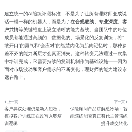
建立统一的AI陪练评测标准，不是为了让所有理财师变成说
话一模一样的机器人，而是为了在
合规底线、专业深度、客
户共情
等关键维度上设立清晰的能力基线。当团队中的每位
成员都能通过高频的、数据化的、场景化的反复训练，将”
敢开口”的勇气和”会应对”的智慧内化为肌肉记忆时，那种参
差不齐的能力断层才会真正消失。这种转变无法通过一次集
中培训完成，它需要持续的复训机制作为基础设施——因为
面对市场波动和客户需求的不断变化，理财师的能力建设永
远在路上。
文
客户异议处理仍是新人短板，
保险顾问产品讲解总冷场：智
章
模拟客户训练正在改写入职培
能陪练能否真正替代主管陪练
训逻辑
提升成交转化
导