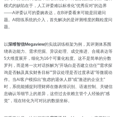
模式的缺陷在于，人工评委难以标准化”优秀应对”的边界
——A评委认可的委婉表达，在B评委看来可能是回避问
题。AI陪练系统的介入，首先解决的是评测维度的颗粒度问
题。
以
深维智信Megaview
的实战训练框架为例，其评测体系围
绕表达能力、需求挖掘、异议处理、成交推进、合规表达等
5大维度展开，细化为16个可量化粒度。这不是简单的分数
罗列，而是将一次对话拆解为”开场白是否建立信任””需求探
询是否触及真实财务目标””异议处理是否过度承诺”等微观动
作。当AI客户模拟出”焦虑的退休人群”或”激进的企业主”
时，系统能捕捉到理财师在微表情识别、语速控制、关键信
息确认等细节上的差异，这些过去依赖主管个人经验的”感
觉”，现在转化为可对比的数据坐标。