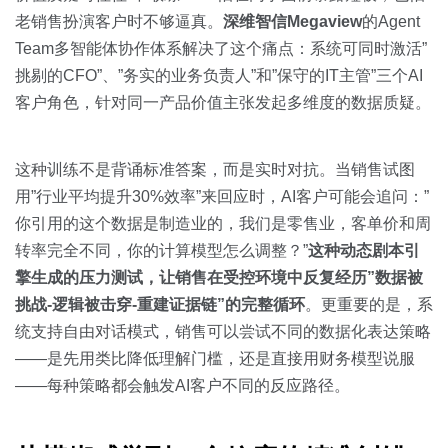
老销售扮演客户时不够逼真。
深维智信Megaview
的Agent
Team多智能体协作体系解决了这个痛点：系统可同时激活”
挑剔的CFO”、”务实的业务负责人”和”保守的IT主管”三个AI
客户角色，针对同一产品价值主张发起多维度的数据质疑。
这种训练不是背诵标准答案，而是实时对抗。当销售试图
用”行业平均提升30%效率”来回应时，AI客户可能会追问：”
你引用的这个数据是制造业的，我们是零售业，客单价和周
转率完全不同，你的计算模型怎么调整？”
这种动态剧本引
擎生成的压力测试，让销售在受控环境中反复经历”数据被
挑战-逻辑被击穿-重建证据链”的完整循环
。更重要的是，系
统支持自由对话模式，销售可以尝试不同的数据化表达策略
——是先用类比降低理解门槛，还是直接用财务模型说服
——每种策略都会触发AI客户不同的反应路径。