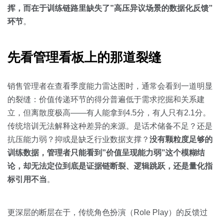
关于我们
资源中心
房地产
挥，而在于训练链路里缺失了”高压异议场景的数据化反馈”
环节
。
全部
金融
预约演示
白皮书
先看管理看板上的那道裂缝
按角色
销售会话智能
销售管理者在查看季度能力雷达图时，通常会看到一道明显
销售人员
的裂缝：价值传递环节的得分普遍低于需求挖掘和关系建
销售管理
立，但离散度极高——有人能拿到4.5分，有人只有2.1分。
传统培训无法解释这种差异的来源。是话术储备不足？还是
抗压能力弱？抑或是缺乏行业数据支撑？
按业务场景
没有颗粒度足够的
训练数据，管理者只能看到”价值呈现能力弱”这个模糊结
交易跟进
论，却无法定位到底是证据链断裂、逻辑跳跃，还是量化指
标引用不当
。
培训辅导
更深层的断层在于，传统角色扮演（Role Play）的反馈过