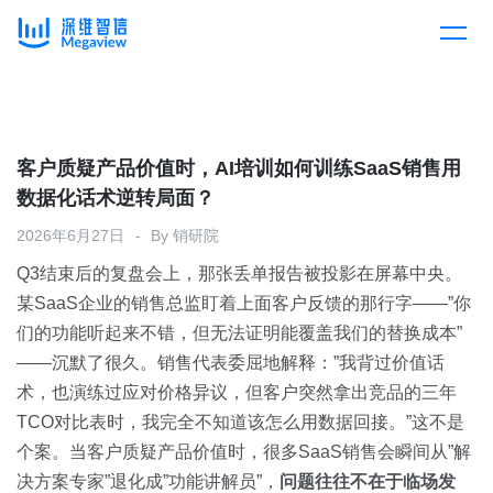
产品
Skip
to
content
解决方案
产品总览
客户质疑产品价值时，AI培训如何训练SaaS销售用
数据化话术逆转局面？
客户案例
产品集成
按行业
2026年6月27日
By
销研院
Q3结束后的复盘会上，那张丢单报告被投影在屏幕中央。
企业服务
开放平台
下载客户端
某SaaS企业的销售总监盯着上面客户反馈的那行字——”你
们的功能听起来不错，但无法证明能覆盖我们的替换成本”
消费医疗
——沉默了很久。销售代表委屈地解释：”我背过价值话
定价
术，也演练过应对价格异议，但客户突然拿出竞品的三年
教育
TCO对比表时，我完全不知道该怎么用数据回接。”这不是
资源中心
个案。当客户质疑产品价值时，很多SaaS销售会瞬间从”解
汽车
决方案专家”退化成”功能讲解员”，
问题往往不在于临场发