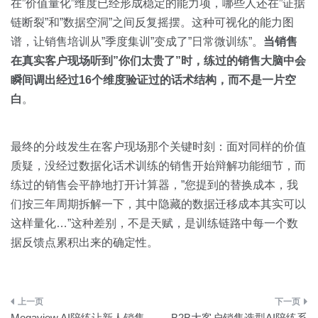
在”价值量化”维度已经形成稳定的能力项，哪些人还在”证据
链断裂”和”数据空洞”之间反复摇摆。这种可视化的能力图
谱，让销售培训从”季度集训”变成了”日常微训练”。
当销售
在真实客户现场听到”你们太贵了”时，练过的销售大脑中会
瞬间调出经过16个维度验证过的话术结构，而不是一片空
白
。
最终的分歧发生在客户现场那个关键时刻：面对同样的价值
质疑，没经过数据化话术训练的销售开始辩解功能细节，而
练过的销售会平静地打开计算器，”您提到的替换成本，我
们按三年周期拆解一下，其中隐藏的数据迁移成本其实可以
这样量化…”这种差别，不是天赋，是训练链路中每一个数
据反馈点累积出来的确定性。
文
Megaview AI陪练让新人销售
B2B大客户销售选型AI陪练系