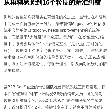
从模糊感觉到16个粒度的精准纠错
训练的价值最终要落实在可量化的改进上。当销售在AI陪练
中完成一次价值异议应对后，
深维智信Megaview
的评估系
统不会简单给出”good”或”needs improvement”的笼统评
价，而是基于5大维度16个粒度进行拆解：在”价值量化”维
度下，系统会具体评估证据链完整性（是否提供了计算过
程）、数据引用准确度（来源是否可靠且相关）、逻辑递进
清晰度（从痛点到价值的推导是否严密）；在”抗压表达”维
度，则关注语速稳定性、停顿合理性、以及面对质疑时的情
绪平稳度。
某B2B SaaS企业的销售团队在使用该系统三周后发现，原
本在”价值证明”环节平均得分2.8分的销售人员，通过针对”
数据引用准确度”和”竞品对比客观性”两个细分项的专项复
训，得分提升至4.2分。关键转变在于，销售不再凭感觉判