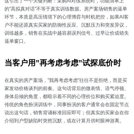
关于我们
资源中心
这引出了一个关键判断：采购AI对练系统时，功能清单上
房地产
的”高拟真对话”不等于真实训练数据。房产案场销售的逼单
全部
环节，本质是高压情境下的心理博弈与时机把控，如果AI客
金融
户不能还原真实买家的防御性反应、沉默压力和突发异议，
预约演示
白皮书
训练越多，销售在实战中越容易误判信号、过早让价或错失
按角色
逼单窗口。
销售会话智能
销售人员
当客户用”再考虑考虑”试探底价时
销售管理
在真实的房产案场，”我再考虑考虑”往往不是拒绝，而是买
按业务场景
家发动价格谈判的前奏。这句话背后的微表情、语气停顿、
身体后倾的角度，都暗示着不同的心理价位和购买紧迫度。
交易跟进
传统的角色扮演训练中，同事扮演的客户通常会在固定节点
说出这句话，销售背诵标准回应即可；但真实的买家会在你
培训辅导
介绍到户型缺陷时突然沉默，或在计算月供时眼神游离。