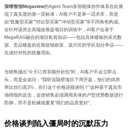
深维智信Megaview
的Agent Team多智能体协作体系在此展
现了真实度的第一层标准：AI客户不是单一话术库，而是
由”犹豫型买家””对比型买家””冲动型买家”等不同角色构成。
在针对该房企高端改善盘项目的训练中，AI客户会基于
MegaRAG融合的项目私有知识——包括具体楼栋的采光数
据、竞品楼盘的近期促销政策、该片区的学区划分争议——
生成针对性的犹豫理由。
当销售抛出”今天订房享额外折扣”时，AI客户不会立即点
头，而是会追问：”我听说隔壁项目下周开盘，他们的得房
率比你们高3%，你们这个价格还能谈吗？”这种基于真实市
场情报的反击，迫使销售必须调用具体的户型优势数据进行
防御，而不是机械地重复”我们的品质更好”。
价格谈判陷入僵局时的沉默压力