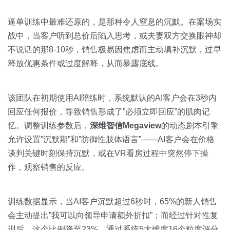
逼单训练中最难还原的，是那种令人窒息的沉默。在案场实
战中，当客户听到总价后陷入思考，或夫妻双方交换眼神却
不说话的那8-10秒，销售极易因焦虑而主动填补沉默，过早
释放优惠条件或过度解释，从而暴露底线。
该团队在初期使用AI陪练时，系统默认的AI客户会在3秒内
回应任何报价，导致销售形成了”必须立即回应”的肌肉记
忆。调整训练参数后，
深维智信Megaview
的动态剧本引擎
允许设置”沉默期”和”防御性肢体语言”——AI客户会在价格
谈判关键时刻保持沉默，或在VR看房过程中突然停下操
作，观察销售的反应。
训练数据显示，当AI客户沉默超过6秒时，65%的新人销售
会主动提出”我可以向领导申请额外折扣”；而经过针对性复
训后，这个比例降至23%。通过系统5大维度16个粒度评分