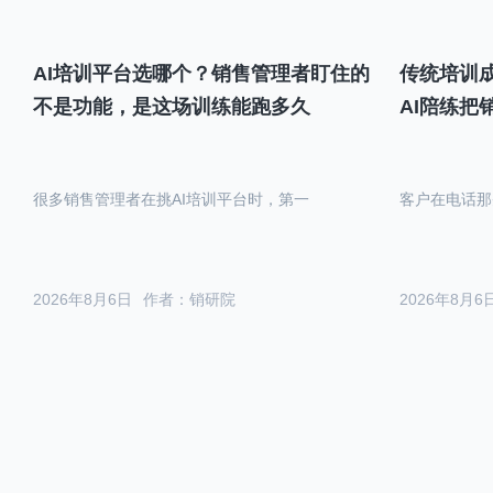
AI培训平台选哪个？销售管理者盯住的
传统培训成
不是功能，是这场训练能跑多久
AI陪练把
很多销售管理者在挑AI培训平台时，第一
客户在电话那
2026年8月6日
作者：销研院
2026年8月6