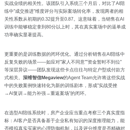
实战业绩的相关性。该团队引入系统三个月后，对比了AI陪
练中”成交推进”维度评分与实际案场转化率，发现两者的相
关性系数从初期的0.32提升至0.87。这意味着，当销售在AI
训练中能够稳定拿到80分以上时，其在真实案场中的逼单成
功率确实显著提高。
更重要的是训练数据的闭环优化。通过分析销售在AI陪练中
反复失败的场景——如应对”家人不同意””资金暂时不到位”
等深层异议——团队发现这些卡点往往与特定户型或付款方
式相关。
深维智信Megaview
的Agent Team允许将这些实战
中的失败案例快速转化为新的训练剧本，形成”实战受挫
→AI复训→能力补强→重返案场”的闭环。
在选型AI陪练系统时，房产企业应当重点考察三个真实度指
标：AI客户是否具备基于企业私有知识的深度推理能力，能
否模拟真实买家的心理防御机制，以及评分维度是否精确对