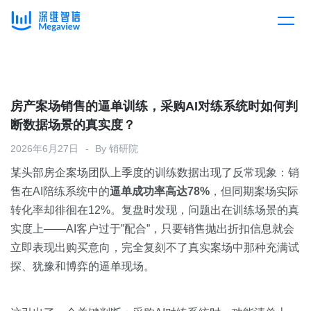
产品
Skip
to
content
解决方案
产品总览
房产案场销售的逼单训练，采购AI对练系统时如何判
断数据场景的真实度？
客户案例
产品集成
按行业
2026年6月27日
By
销研院
某头部房企案场团队上季度的训练数据出现了反常现象：销
企业服务
开放平台
下载客户端
售在AI陪练系统中的
逼单成功率高达78%
，但同期案场实际
转化率却徘徊在12%。复盘时发现，问题出在训练场景的真
消费医疗
实度上——AI客户过于”配合”，只要销售抛出折扣信息就会
定价
立即表现出购买意向，完全复刻不了真实案场中那种充满试
教育
探、犹豫和博弈的逼单现场。
资源中心
汽车