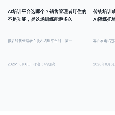
AI培训平台选哪个？销售管理者盯住的
传统培训成
不是功能，是这场训练能跑多久
AI陪练把
很多销售管理者在挑AI培训平台时，第一
客户在电话那
2026年8月6日
作者：销研院
2026年8月6