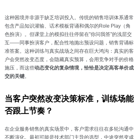
关于我们
资源中心
房地产
全部
这种困境并非源于缺乏培训投入。传统的销售培训体系通常
金融
包含产品知识灌输、话术模板背诵和偶尔的Role Play（角
预约演示
白皮书
色扮演）。但课堂上的模拟往往停留在”你问我答”的浅层交
按角色
互——同事扮演客户，配合性地抛出预设问题，销售背诵标
销售会话智能
准答案。这种训练与真实战场之间存在巨大鸿沟：真实的客
销售人员
户会突然改变态度，会隐藏真实预算，会用竞争对手的价格
施压，而这些
动态变化的复杂情境，恰恰是决定高客单价成
销售管理
交的关键
。
按业务场景
当客户突然改变决策标准，训练场能
交易跟进
否跟上节奏？
培训辅导
在企业服务销售的真实场景中，客户需求往往在多轮沟通中
不断演化。最初可能是技术部门主导的选型，中途突然变成