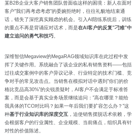
某B2B企业大客户销售团队曾面临这样的困境：新人在面对
客户”我们再考虑考虑”的委婉拒绝时，往往礼貌地结束通
话，错失了深挖真实顾虑的机会。引入AI陪练系统后，训练
的重点不再是背诵应对话术，而是
在AI客户的反复”刁难”中
建立追问的勇气和技巧
。
深维智信Megaview的MegaRAG领域知识库在此过程中发
挥了关键作用。系统融合了该企业的私有销售资料——包括
过往成交案例中的客户异议记录、行业特定的技术门槛、竞
争对手的常见攻击点。当销售在模拟对话中遇到”你们的价
格比竞品高30%”的尖锐质疑时，AI客户不会满足于标准答
案，而是会基于真实业务场景继续追问：”高在哪里？能给
我具体的TCO对比吗？如果一年后我们要扩容怎么办？”这
种
基于行业知识库的深度交互
，迫使销售摆脱话术依赖，学
会根据客户的行业属性、企业规模、当前痛点，组织具有针
对性的价值陈述。