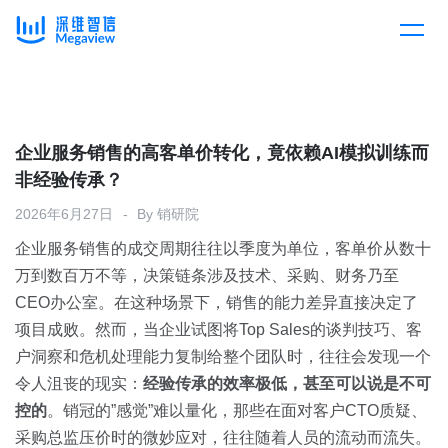
产品
Skip
to
content
解决方案
产品总览
企业服务销售的高客单价转化，竟依赖AI模拟训练而
非经验传承？
客户案例
产品集成
按行业
2026年6月27日
By
销研院
企业服务销售的成交周期往往以季度为单位，客单价从数十
企业服务
开放平台
下载客户端
万到数百万不等，决策链条涉及技术、采购、财务乃至
CEO办公室。在这种场景下，销售的能力差异直接决定了
消费医疗
项目成败。然而，当企业试图将Top Sales的谈判技巧、客
定价
户洞察和危机处理能力复制给整个团队时，往往会发现一个
教育
令人沮丧的现实：
经验传承的效率极低，甚至可以说是不可
资源中心
控的
。销冠的”感觉”难以量化，那些在面对客户CTO质疑、
汽车
采购总监压价时的微妙应对，往往随着人员的流动而流失。