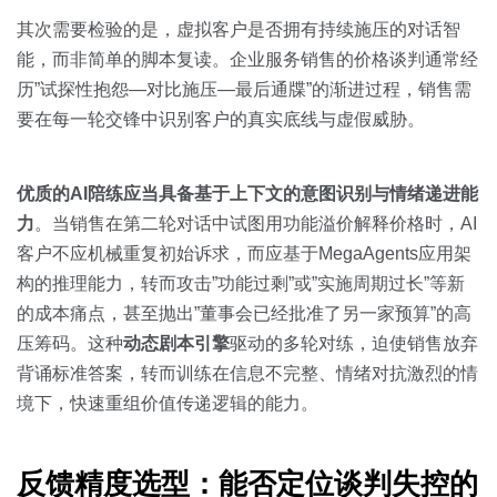
其次需要检验的是，虚拟客户是否拥有持续施压的对话智
能，而非简单的脚本复读。企业服务销售的价格谈判通常经
历”试探性抱怨—对比施压—最后通牒”的渐进过程，销售需
要在每一轮交锋中识别客户的真实底线与虚假威胁。
优质的AI陪练应当具备基于上下文的意图识别与情绪递进能
力
。当销售在第二轮对话中试图用功能溢价解释价格时，AI
客户不应机械重复初始诉求，而应基于MegaAgents应用架
构的推理能力，转而攻击”功能过剩”或”实施周期过长”等新
的成本痛点，甚至抛出”董事会已经批准了另一家预算”的高
压筹码。这种
动态剧本引擎
驱动的多轮对练，迫使销售放弃
背诵标准答案，转而训练在信息不完整、情绪对抗激烈的情
境下，快速重组价值传递逻辑的能力。
反馈精度选型：能否定位谈判失控的