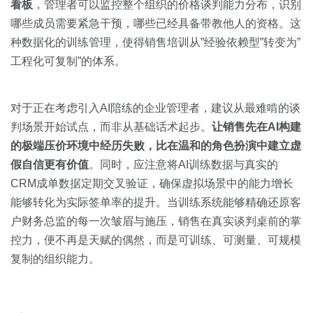
看板
，管理者可以监控整个组织的价格谈判能力分布，识别
哪些成员需要紧急干预，哪些已经具备带教他人的资格。这
种数据化的训练管理，使得销售培训从”经验依赖型”转变为”
工程化可复制”的体系。
对于正在考虑引入AI陪练的企业管理者，建议从最难啃的谈
判场景开始试点，而非从基础话术起步。
让销售先在AI构建
的极端压价环境中经历失败，比在温和的角色扮演中建立虚
假自信更有价值
。同时，应注意将AI训练数据与真实的
CRM成单数据定期交叉验证，确保虚拟场景中的能力增长
能够转化为实际签单率的提升。当训练系统能够精确还原客
户财务总监的每一次皱眉与施压，销售在真实谈判桌前的掌
控力，便不再是天赋的偶然，而是可训练、可测量、可规模
复制的组织能力。