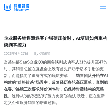
产品
Skip
to
content
解决方案
产品总览
企业服务销售遭遇客户强硬压价时，AI培训如何重构
谈判掌控力
客户案例
产品集成
按行业
2026年6月27日
By
销研院
当某头部SaaS企业Q3的商务谈判成功率从31%提升至47%
企业服务
开放平台
下载客户端
时，其销售总监在复盘会上没有首先归功于话术手册的更
新，而是指向了训练方式的底层变革——
销售团队开始在AI
消费医疗
构建的”价格绞杀”场景中，反复经历多轮高压逼单，直到能
定价
在客户连续三次要求降价30%时，仍保持对话结构的完整
教育
性
。这种从”知识记忆”到”压力免疫”的能力跃迁，正在重新
资源中心
定义企业服务销售的培训逻辑。
汽车