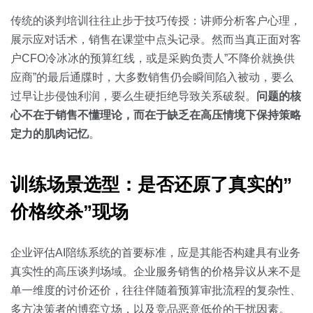
关于我们
资源中心
房地产
传统的谈判培训往往止步于技巧传授：讲师分析客户心理，
全部
展示应对话术，销售在课堂中点头记录。然而当真正面对客
金融
户CFO冷冰冰的预算红线，或是采购负责人”不降价就换供
预约演示
白皮书
应商”的最后通牒时，大多数销售仍会瞬间陷入被动，要么
按角色
过早让步侵蚀利润，要么生硬拒绝导致关系破裂。
问题的核
销售会话智能
心不在于销售不懂理论，而在于缺乏在高压情境下保持策略
销售人员
定力的肌肉记忆
。
销售管理
训练场景选型：是否还原了真实的”
按业务场景
价格绞杀”现场
交易跟进
企业评估AI陪练系统的首要标准，应是其能否构建具有业务
培训辅导
真实性的高压谈判场域。企业服务销售的价格异议从来不是
单一维度的讨价还价，往往伴随着预算审批流程的复杂性、
多方决策者的博弈立场，以及竞品恶意低价的干扰因素。