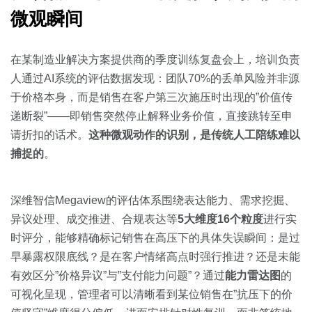
微观瞬间
在某制造业解决方案提供商的季度训练复盘会上，培训负责
人通过AI系统的评估数据发现：团队70%的丢单风险并非源
于价格本身，而是销售在客户第三次施压时出现的”价值传
递断裂”——即销售突然停止解释业务价值，直接跳转至申
请折扣的话术。
这种微观动作的识别，是传统人工陪练难以
捕捉的
。
深维智信Megaview的评估体系围绕表达能力、需求挖掘、
异议处理、成交推进、合规表达等
5大维度16个粒度
进行实
时评分，能够精确标记销售在高压下的具体失误瞬间：是过
早暴露权限底线？是在客户情绪高点时强行推进？还是未能
有效区分”价格异议”与”支付能力问题”？通过
能力雷达图
的
可视化呈现，管理者可以清晰看到某位销售在”抗压下的价