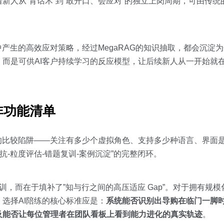
新人从”背话术”到”敢开口、会应对”的独立上岗周期，可由传统
中产生的高效应对策略，经过MegaRAG的知识抽取，都会沉淀
而是可供AI客户持续学习的反应模型，让后续新人从一开始就在
非功能清单
的比较陷阱——关注有多少个虚拟角色、支持多少种语言、界面
抗-粒度评估-错题复训-案例沉淀”的完整闭环。
培训，而在于填补了”知与行之间的高压适应 Gap”。对于拥有规
选择AI陪练的核心标准应是：
系统能否识别出导购在临门一脚
及能否让每位管理者在团队看板上看到能力进化的真实轨迹
。