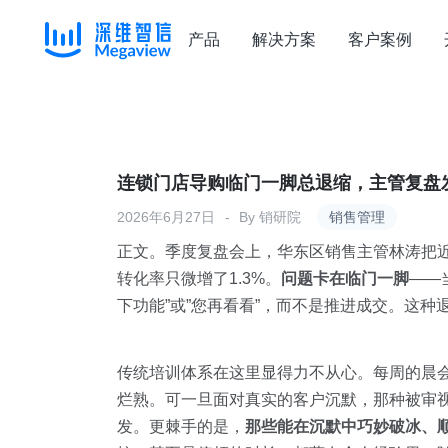
产品
解决方案
客户案例
Skip
to
content
连锁门店导购临门一脚总退缩，主管复盘
2026年6月27日
By
销研院
销售管理
正文。季度复盘会上，华东区销售主管林涛把近
转化率只微增了1.3%。
问题卡在临门一脚
——
下功能”或”您再看看”，而不是推进成交。这
传统培训体系在这里显得力不从心。每周的晨
烂熟。可一旦面对真实的客户沉默，那种被审
发。更棘手的是，
那些能在沉默中巧妙破冰、