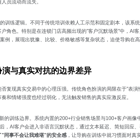
随人员流动而流失。
重构的训练逻辑。不同于传统培训依赖人工示范和固定剧本，该系统的Ag
户角色。特别是在连锁门店高频出现的”客户沉默场景”中，AI
销冠案例，展现出犹豫、比较、价格敏感等复杂状态，迫使导购在高
扮演与真实对抗的边界差异
否复现真实交易中的心理压强。传统角色扮演的局限在于”表演
节奏和情绪强度也经过弱化，无法触发销售的真实应激反应。
了新的训练边界。系统内置的200+行业销售场景与100+客户画
绍后，AI客户会进入非语言沉默状态，通过文本延迟、简短回应
”同事不会让我难堪”的安全感
，让导购在训练中就习惯面对真