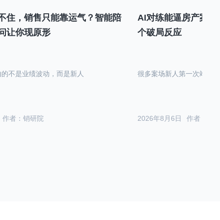
不住，销售只能靠运气？智能陪
AI对练能逼房产案场
问让你现原形
个破局反应
怕的不是业绩波动，而是新人
很多案场新人第一次站在沙
作者：销研院
2026年8月6日
作者：销