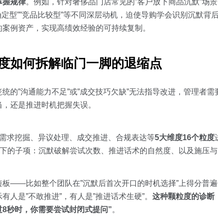
掌握规律
。例如，针对奢侈品门店常见的”客户放下商品沉默”场
不确定型””竞品比较型”等不同深层动机，迫使导购学会识别沉默背
的案例资产，实现高绩效经验的可持续复制。
维度如何拆解临门一脚的退缩点
统的”沟通能力不足”或”成交技巧欠缺”无法指导改进，管理者
当，还是推进时机把握失误。
力、需求挖掘、异议处理、成交推进、合规表达等
5大维度16个粒度
度下的子项：沉默破解尝试次数、推进话术的自然度、以及施压
板——比如整个团队在”沉默后首次开口的时机选择”上得分普
人是”不敢推进”，有人是”推进话术生硬”。
这种颗粒度的诊断
过8秒时，你需要尝试封闭式提问”
。