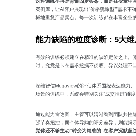
这种训练不再是背诵固定答案，而是在变量中
案例库，让AI客户展现出”价格犹豫型””需求
械地重复产品卖点。每一次训练都在丰富企业
能力缺陷的粒度诊断：5大
有效的训练必须建立在精准的缺陷定位之上。笼
时，究竟是卡在需求挖掘不彻底、异议处理不
深维智信Megaview的评估体系围绕表达能
场景的训练中，系统会特别关注”成交推进”维
通过能力雷达图，主管可以清晰看到团队共性短
强节奏把控；而个体导购的评分差异，则能揭示有
觉你还不够主动”转变为精准的”在客户沉默超