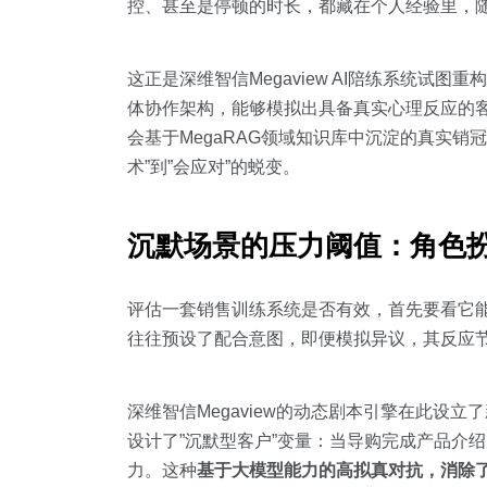
控、甚至是停顿的时长，都藏在个人经验里，
这正是深维智信Megaview AI陪练系统试图
体协作架构，能够模拟出具备真实心理反应的客
会基于MegaRAG领域知识库中沉淀的真实
术”到”会应对”的蜕变。
沉默场景的压力阈值：角色
评估一套销售训练系统是否有效，首先要看它能
往往预设了配合意图，即便模拟异议，其反应
深维智信Megaview的动态剧本引擎在此设立
设计了”沉默型客户”变量：当导购完成产品介
力。这种
基于大模型能力的高拟真对抗，消除了