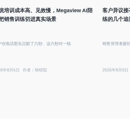
统培训成本高、见效慢，Megaview AI陪
客户异议接
把销售训练切进真实场景
练的几个追
户在电话那头沉默了六秒。这六秒对一线
销售管理者最
26年8月6日
作者：销研院
2026年8月6日