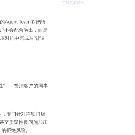
了解更多资讯
ent Team多智能
客户不会配合演出，而是
压对抗中完成从”背话
性”——扮演客户的同事
像中，专门针对连锁门店
、甚至质疑性反问施加压
实的拒绝风险。