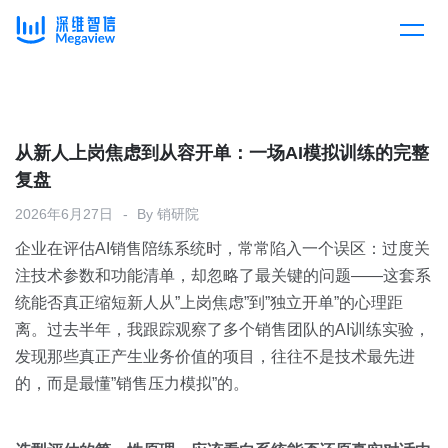
产品
Skip
to
content
解决方案
产品总览
从新人上岗焦虑到从容开单：一场AI模拟训练的完整
复盘
客户案例
产品集成
按行业
2026年6月27日
By
销研院
企业在评估AI销售陪练系统时，常常陷入一个误区：过度关
企业服务
开放平台
下载客户端
注技术参数和功能清单，却忽略了最关键的问题——这套系
统能否真正缩短新人从”上岗焦虑”到”独立开单”的心理距
消费医疗
离。过去半年，我跟踪观察了多个销售团队的AI训练实验，
定价
发现那些真正产生业务价值的项目，往往不是技术最先进
教育
的，而是最懂”销售压力模拟”的。
资源中心
汽车