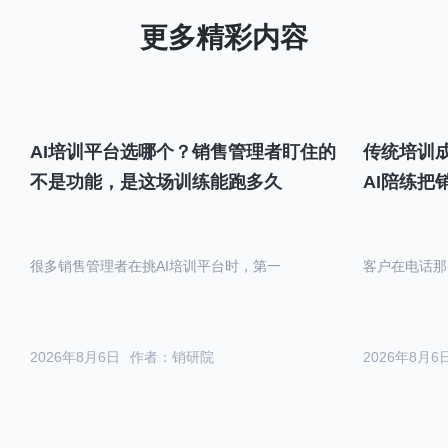
AI培训平台选哪个？销售管理者盯住的
传统培训成
不是功能，是这场训练能跑多久
AI陪练把
很多销售管理者在挑AI培训平台时，第一
客户在电话那
2026年8月6日
作者：销研院
2026年8月6