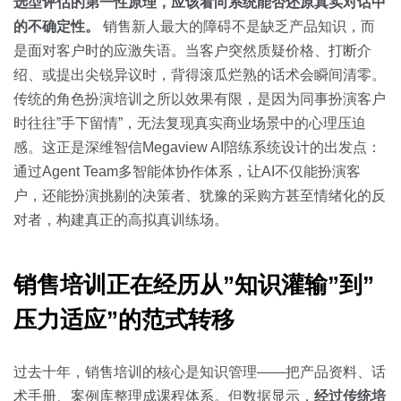
关于我们
资源中心
选型评估的第一性原理，应该看向系统能否还原真实对话中
房地产
的不确定性。
销售新人最大的障碍不是缺乏产品知识，而
全部
是面对客户时的应激失语。当客户突然质疑价格、打断介
金融
绍、或提出尖锐异议时，背得滚瓜烂熟的话术会瞬间清零。
预约演示
白皮书
传统的角色扮演培训之所以效果有限，是因为同事扮演客户
按角色
时往往”手下留情”，无法复现真实商业场景中的心理压迫
销售会话智能
感。这正是深维智信Megaview AI陪练系统设计的出发点：
销售人员
通过Agent Team多智能体协作体系，让AI不仅能扮演客
户，还能扮演挑剔的决策者、犹豫的采购方甚至情绪化的反
销售管理
对者，构建真正的高拟真训练场。
按业务场景
销售培训正在经历从”知识灌输”到”
交易跟进
压力适应”的范式转移
培训辅导
过去十年，销售培训的核心是知识管理——把产品资料、话
术手册、案例库整理成课程体系。但数据显示，
经过传统培