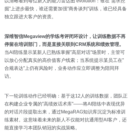
以清晰看到每位新人的能力雷达图 evolution：谁在”需求挖
掘”上进步最快，谁还需要加强”商务谈判”训练，谁已经具备
独立跟进大客户的资质。
深维智信Megaview的学练考评闭环设计，让训练数据不再
停留在培训部门，而是直接关联到CRM系统和绩效管理。
当AI陪练显示某新人已熟练掌握”高层对话”场景时，主管可
以放心分配真实的高价值客户线索；当系统提示某员工在”
合规表达”上仍有风险时，业务动作应立即调整为陪同拜
访。
下一轮训练动作已经明确：基于这12人的训练数据，团队正
在构建企业专属的”高绩效话术库”——将AI陪练中表现优异
的对话片段提取出来，通过MegaRAG知识库沉淀为标准训
练素材。这意味着未来的新人不仅能对抗通用型AI客户，还
能直接学习本团队销冠的实战策略。