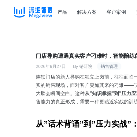
产品
解决方案
客户案例
Skip
to
content
门店导购遭遇真实客户刁难时，智能陪练
2026年6月27日
By
销研院
销售管理
连锁门店的新人导购在独立上岗前，往往面临一个
实的销售现场，面对客户突如其来的刁难——”
大脑会瞬间空白。这种
从”知识掌握”到”压力应
售能力的真正形成，需要一种更贴近实战的训练
从”话术背诵”到”压力实战