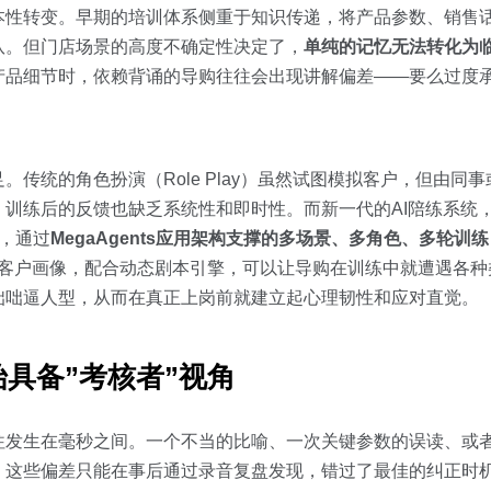
本性转变。早期的培训体系侧重于知识传递，将产品参数、销售
队。但门店场景的高度不确定性决定了，
单纯的记忆无法转化为
产品细节时，依赖背诵的导购往往会出现讲解偏差——要么过度
传统的角色扮演（Role Play）虽然试图模拟客户，但由同事
训练后的反馈也缺乏系统性和即时性。而新一代的AI陪练系统
台，通过
MegaAgents应用架构支撑的多场景、多角色、多轮训练
0+客户画像，配合动态剧本引擎，可以让导购在训练中就遭遇各种
咄咄逼人型，从而在真正上岗前就建立起心理韧性和应对直觉。
始具备”考核者”视角
往发生在毫秒之间。一个不当的比喻、一次关键参数的误读、或
，这些偏差只能在事后通过录音复盘发现，错过了最佳的纠正时