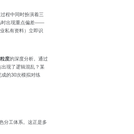
训练过程中同时扮演着三
品时出现重点偏差——
企业私有资料）立即识
个粒度
的深度分析。通过
达出现了逻辑混乱？某
成的30次模拟对练
角色分工体系。这正是多