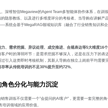
。深维智信Megaview的Agent Team多智能体协作体系，在
辑的隐形教练、以及进行多维度评分的考核者。当导购在讲解产
—系统会基于MegaRAG领域知识库（融合了行业销售知识和
能力、需求挖掘、异议处理、成交推进、合规表达等5大维度16
难客户时的薄弱环节：是需求挖掘不够深入，还是在压力下的表
过引入这类即时考核机制，其新人导购在独立上岗前平均需要完
留存率从传统培训的不足30%提升至约72%
。
的角色分化与能力沉淀
的销售训练不仅需要一个”会提问的AI客户”，更需要一套完整的
on）在销售培训领域的应用价值。