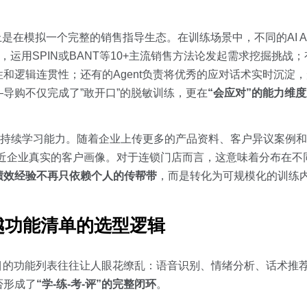
，本质上是在模拟一个完整的销售指导生态。在训练场景中，不同的AI A
，运用SPIN或BANT等10+主流销售方法论发起需求挖掘挑战；有
和逻辑连贯性；还有的Agent负责将优秀的应对话术实时沉淀
导购不仅完成了”敢开口”的脱敏训练，更在
“会应对”的能力维度
备持续学习能力。随着企业上传更多的产品资料、客户异议案例和销
贴近企业真实的客户画像。对于连锁门店而言，这意味着分布在不
绩效经验不再只依赖个人的传帮带
，而是转化为可规模化的训练
越功能清单的选型逻辑
目的功能列表往往让人眼花缭乱：语音识别、情绪分析、话术推
否形成了
“学-练-考-评”的完整闭环
。