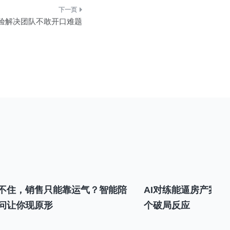
经验解决团队不敢开口难题
不住，销售只能靠运气？智能陪
AI对练能逼房产案场
问让你现原形
个破局反应