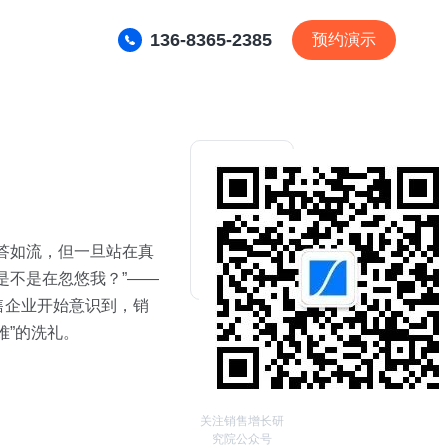
136-8365-2385
预约演示
对答如流，但一旦站在真
是不是在忽悠我？”——
售企业开始意识到，销
难”的洗礼。
关注销售增长研
究院公众号