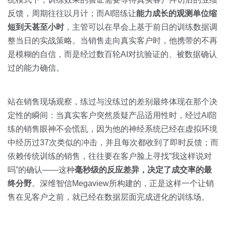
反馈，周期往往以月计；而AI陪练让
能力成长的观测单位缩
短到天甚至小时
，主管可以在早会上基于前日的训练数据调
整当日的实战策略。当销售走向真实客户时，他携带的不再
是模糊的自信，而是经过数百轮AI对抗验证的、被数据确认
过的能力确信。
站在销售现场观察，练过与没练过的差别最终体现在那个决
定性的瞬间：当真实客户突然质疑产品适用性时，经过AI陪
练的销售眼神不会慌乱，因为他的神经系统已经在虚拟环境
中经历过37次类似的冲击，并且每次都收到了即时反馈；而
依赖传统训练的销售，往往要在客户脸上寻找”我这样说对
吗”的确认——这种
毫秒级的反应差异，决定了成交率的最
终分野
。深维智信Megaview所构建的，正是这样一个让销
售在见客户之前，就已经在数据层面完成进化的训练场。