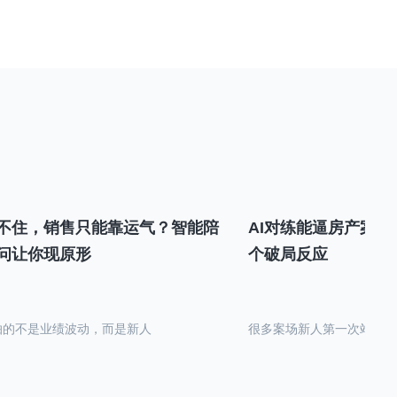
不住，销售只能靠运气？智能陪
AI对练能逼房产案场
问让你现原形
个破局反应
怕的不是业绩波动，而是新人
很多案场新人第一次站在沙