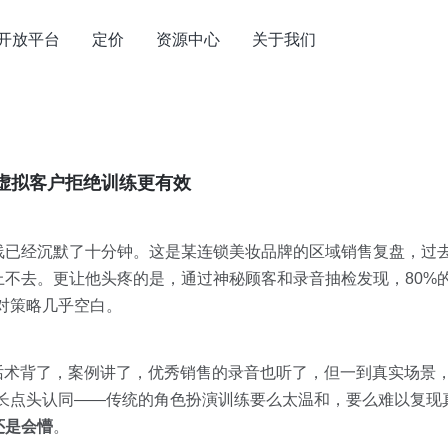
开放平台
定价
资源中心
关于我们
虚拟客户拒绝训练更有效
线已经沉默了十分钟。这是某连锁美妆品牌的区域销售复盘，过
上不去。更让他头疼的是，通过神秘顾客和录音抽检发现，80%
对策略几乎空白。
”话术背了，案例讲了，优秀销售的录音也听了，但一到真实场景
店长点头认同——传统的角色扮演训练要么太温和，要么难以复现
还是会懵
。