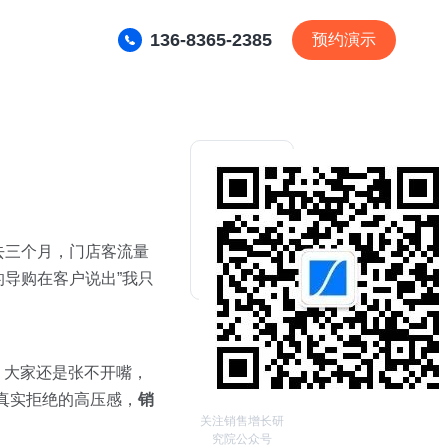
136-8365-2385
预约演示
去三个月，门店客流量
的导购在客户说出”我只
，大家还是张不开嘴，
真实拒绝的高压感，
销
关注销售增长研
究院公众号