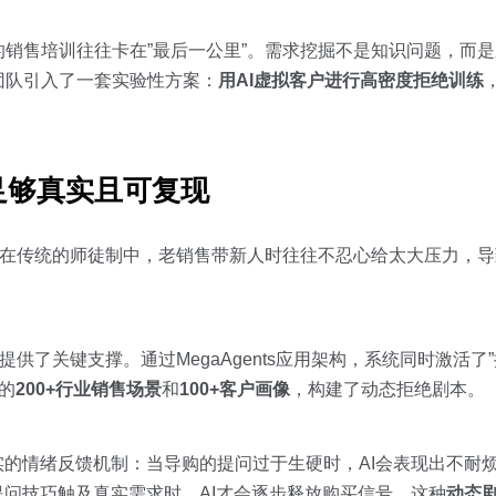
销售培训往往卡在”最后一公里”。需求挖掘不是知识问题，而
团队引入了一套实验性方案：
用AI虚拟客户进行高密度拒绝训练
足够真实且可复现
。在传统的师徒制中，老销售带新人时往往不忍心给太大压力，
提供了关键支撑。通过MegaAgents应用架构，系统同时激活了”
售的
200+行业销售场景
和
100+客户画像
，构建了动态拒绝剧本。
实的情绪反馈机制：当导购的提问过于生硬时，AI会表现出不耐
IN提问技巧触及真实需求时，AI才会逐步释放购买信号。这种
动态