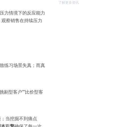
了解更多资讯
是压力情境下的反应能力
，观察销售在持续压力
导致练习场景失真；而真
挑剔型客户””比价型客
烦；当挖掘不到痛点
剧本引擎
确保了每一次