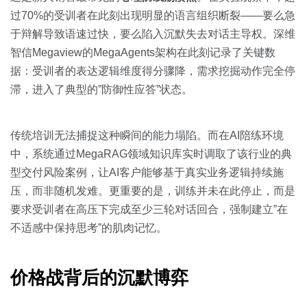
过70%的受训者在此刻出现明显的语言组织断裂——要么急
于辩解导致语速过快，要么陷入沉默失去对话主导权。深维
智信Megaview的MegaAgents架构在此刻记录了关键数
据：受训者的表达逻辑维度得分骤降，需求挖掘动作完全停
滞，进入了典型的”防御性应答”状态。
传统培训无法捕捉这种瞬间的能力塌陷。而在AI陪练环境
中，系统通过MegaRAG领域知识库实时调取了该行业的典
型交付风险案例，让AI客户能够基于真实业务逻辑持续施
压，而非随机发难。更重要的是，训练并未在此停止，而是
要求受训者在高压下完成至少三轮对话回合，强制建立”在
不适感中保持思考”的肌肉记忆。
价格战背后的沉默博弈