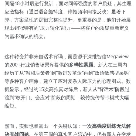
间隔48小时后进行复训，面对同等强度的客户质疑，其生理
应激指标（通过语音颤抖度、停顿频率间接反映）显著下
降，方案呈现的逻辑完整性提升。更重要的是，他们开始展
现出销冠特有的”压力转化”能力——将客户的质疑重新定义
为需求确认的机会。
这种转变并非来自话术背诵，而是源于深维智信Megaview
的200+行业销售场景库提供的
多样性暴露
。新人在三周内
经历了从”温和决策者”到”激进改革派”再到”政治敏感型采购”
等多种客户画像，建立了应对复杂人际压力的心理图式。数
据显示，经过约15次高拟真对练后，新人从”背话术”阶段过
渡到”敢开口、会应对”阶段的周期，较传统传帮带模式大幅
缩短。
然而，实验也暴露出一个关键认知：
一次高强度训练无法解
决实战问题
。在第三周的真实客户陪访中，仍有新人在突发