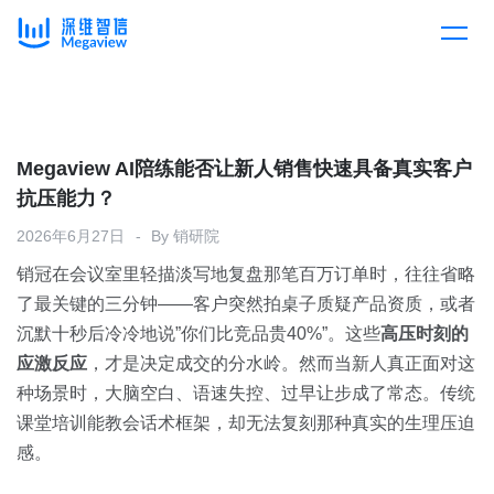
产品
Skip
to
content
解决方案
产品总览
Megaview AI陪练能否让新人销售快速具备真实客户
抗压能力？
客户案例
产品集成
按行业
2026年6月27日
By
销研院
销冠在会议室里轻描淡写地复盘那笔百万订单时，往往省略
企业服务
开放平台
下载客户端
了最关键的三分钟——客户突然拍桌子质疑产品资质，或者
沉默十秒后冷冷地说”你们比竞品贵40%”。这些
高压时刻的
消费医疗
应激反应
定价
，才是决定成交的分水岭。然而当新人真正面对这
种场景时，大脑空白、语速失控、过早让步成了常态。传统
教育
课堂培训能教会话术框架，却无法复刻那种真实的生理压迫
资源中心
感。
汽车