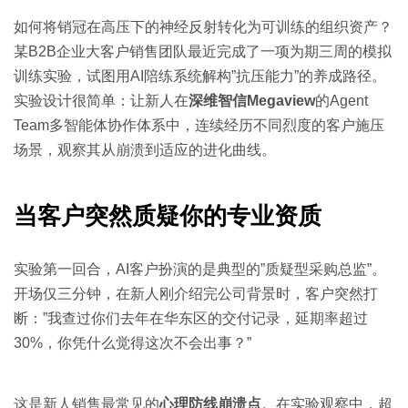
关于我们
资源中心
房地产
如何将销冠在高压下的神经反射转化为可训练的组织资产？
全部
某B2B企业大客户销售团队最近完成了一项为期三周的模拟
金融
训练实验，试图用AI陪练系统解构”抗压能力”的养成路径。
预约演示
白皮书
实验设计很简单：让新人在
深维智信Megaview
的Agent
按角色
Team多智能体协作体系中，连续经历不同烈度的客户施压
销售会话智能
场景，观察其从崩溃到适应的进化曲线。
销售人员
销售管理
当客户突然质疑你的专业资质
按业务场景
实验第一回合，AI客户扮演的是典型的”质疑型采购总监”。
开场仅三分钟，在新人刚介绍完公司背景时，客户突然打
交易跟进
断：”我查过你们去年在华东区的交付记录，延期率超过
30%，你凭什么觉得这次不会出事？”
培训辅导
这是新人销售最常见的
心理防线崩溃点
。在实验观察中，超