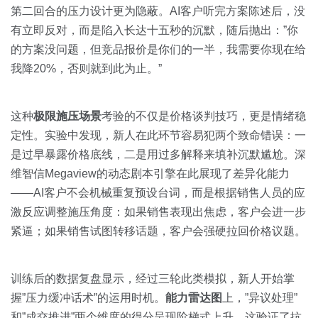
第二回合的压力设计更为隐蔽。AI客户听完方案陈述后，没
有立即反对，而是陷入长达十五秒的沉默，随后抛出：”你
的方案没问题，但竞品报价是你们的一半，我需要你现在给
我降20%，否则就到此为止。”
这种
极限施压场景
考验的不仅是价格谈判技巧，更是情绪稳
定性。实验中发现，新人在此环节容易犯两个致命错误：一
是过早暴露价格底线，二是用过多解释来填补沉默尴尬。深
维智信Megaview的动态剧本引擎在此展现了差异化能力
——AI客户不会机械重复预设台词，而是根据销售人员的应
激反应调整施压角度：如果销售表现出焦虑，客户会进一步
紧逼；如果销售试图转移话题，客户会强硬拉回价格议题。
训练后的数据复盘显示，经过三轮此类模拟，新人开始掌
握”压力缓冲话术”的运用时机。
能力雷达图
上，”异议处理”
和”成交推进”两个维度的得分呈现阶梯式上升。这验证了抗