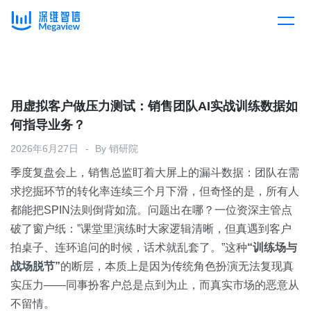
产品
Skip
to
content
解决方案
产品总览
用虚拟客户做压力测试：销售团队AI实战训练数据如
何指导业务？
客户案例
产品集成
按行业
2026年6月27日
By
销研院
季度复盘会上，销售总监盯着大屏上的漏斗数据：团队在需
企业服务
开放平台
下载客户端
求挖掘环节的转化率连续三个月下滑，但奇怪的是，所有人
都能把SPIN法则倒背如流。问题出在哪？一位资深主管点
消费医疗
破了窗户纸：”课堂里演练时大家逻辑清晰，但真遇到客户
定价
拍桌子、连环追问的时候，话术就乱套了。”这种
“训练场与
教育
战场脱节”
的断层，本质上是因为传统角色扮演无法复现真
资源中心
实压力——同事扮客户总是点到为止，而真实市场的恶意从
汽车
不留情。