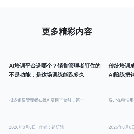
AI培训平台选哪个？销售管理者盯住的
传统培训成
不是功能，是这场训练能跑多久
AI陪练把
很多销售管理者在挑AI培训平台时，第一
客户在电话那
2026年8月6日
作者：销研院
2026年8月6