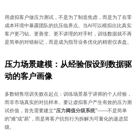
关于我们
资源中心
房地产
全部
用虚拟客户做压力测试，不是为了制造焦虑，而是为了在零
金融
成本环境中暴露团队的抗压临界点。当AI可以模拟出比真实
预约演示
白皮书
客户更刁钻、更善变、更不讲理的对手时，训练数据就不再
按角色
是简单的对错标记，而是成为指导业务优化的精密仪表盘。
销售会话智能
销售人员
压力场景建模：从经验假设到数据驱
销售管理
动的客户画像
按业务场景
多数销售培训失败在起点：训练场景基于讲师的个人经验，
而非市场真实的对抗样本。要让虚拟客户产生有效的压力测
交易跟进
试价值，首先需要建立
“压力阈值分级系统”
——不是简单
培训辅导
的”难”或”易”，而是将客户抗拒行为拆解为可量化的递进层
级。