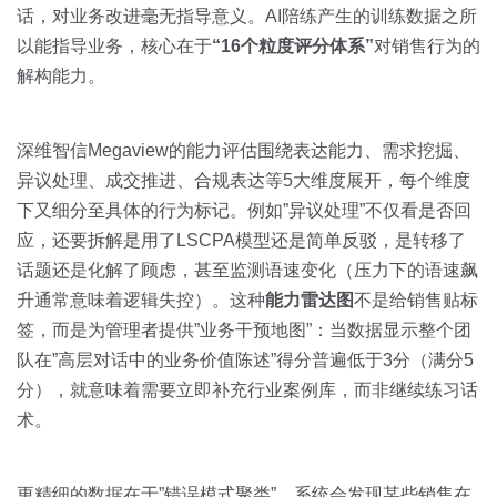
话，对业务改进毫无指导意义。AI陪练产生的训练数据之所
以能指导业务，核心在于
“16个粒度评分体系”
对销售行为的
解构能力。
深维智信Megaview的能力评估围绕表达能力、需求挖掘、
异议处理、成交推进、合规表达等5大维度展开，每个维度
下又细分至具体的行为标记。例如”异议处理”不仅看是否回
应，还要拆解是用了LSCPA模型还是简单反驳，是转移了
话题还是化解了顾虑，甚至监测语速变化（压力下的语速飙
升通常意味着逻辑失控）。这种
能力雷达图
不是给销售贴标
签，而是为管理者提供”业务干预地图”：当数据显示整个团
队在”高层对话中的业务价值陈述”得分普遍低于3分（满分5
分），就意味着需要立即补充行业案例库，而非继续练习话
术。
更精细的数据在于”错误模式聚类”。系统会发现某些销售在