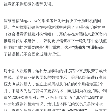
往意识不到细微的措辞失误。
深维智信Megaview的学练考评闭环解决了干预时机的问
题。当AI检测到销售在模拟对话中使用了”但是”来反驳客户
（这会潜意识触发对抗情绪），系统会在对话结束后30秒内
推送替代话术建议，并强制要求销售在下一轮对练中必须使
用”同时”或”更重要的是”进行重构。这种
“热修复”机制
确保
了错误模式不会固化成肌肉记忆。
对于新入职销售，这种数据驱动的训练路径直接改变了成长
曲线。某制造业销售团队的数据显示，采用AI陪练进行高频
压力测试的新人，独立上岗周期从传统的6个月缩短至2个
月，不是因为他们背诵了更多话术，而是因为在虚拟客户制
造的200+次高压对话中，他们已经经历了真实市场需要两
年才能遇到的极端情况。培训成本降低约50%只是附带收
益，真正的价值在于团队形成了
“压力免疫记忆”
——当真实