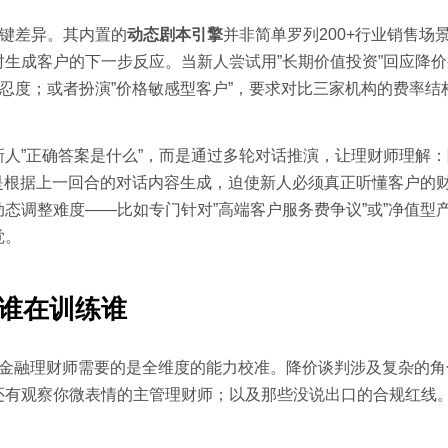
关键差异。其内置的
动态剧本引擎
并非简单罗列200+行业销售场景
生成客户的下一步反应。当新人尝试用”长期价值投资”回应降价
容忍度；或者扮演”价格敏感型客户”，要求对比三家机构的费率结
新人”正确答案是什么”，而是通过多轮对话推演，让理财师理解
是根据上一回合的对话内容生成，迫使新人必须真正听懂客户的
态调整难度——比如专门针对”高端客户服务费争议”或”净值型
觉。
m：谁在训练谁
，而金融理财师需要的是全维度的能力校准。降价谈判涉及复杂的
还有观察你微表情的主管理财师；以及那些没说出口的合规红线