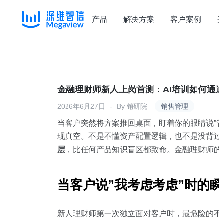
产品
解决方案
客户案例
Skip
to
content
金融理财师新人上岗首测：AI培训如何
2026年6月27日
By
销研院
销售管理
当客户突然将方案推回桌面，盯着你的眼睛说”管
现真空。不是不懂资产配置逻辑，也不是没背过
层
，比任何产品知识盲区都致命。金融理财师
当客户说”我考虑考虑”时的
新人理财师第一次独立面对客户时，最危险的