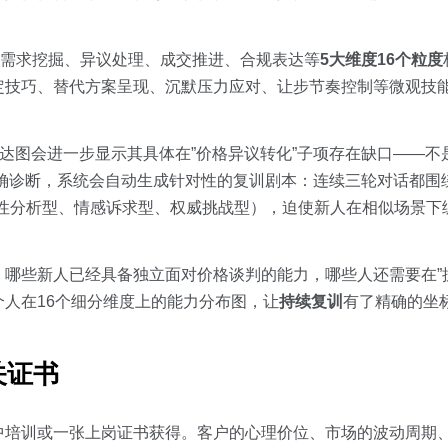
需求挖掘、异议处理、成交推进、合规表达等
5大维度16个粒度
定技巧、替代方案呈现、沉默压力应对、让步节奏控制等微观技
雷达图会进一步显示其具体在”价格异议转化”子项存在缺口——
一精确诊断，系统会自动生成针对性的复训剧本：连续三轮对话都围
理性分析型、情感诉求型、权威挑战型），迫使新人在相似场景下
哪些新人已经具备独立面对价格谈判的能力，哪些人还需要在”
人在16个细分维度上的能力分布图，让
持续复训
有了精确的坐
关证书
中培训或一张上岗证书获得。客户的心理价位、市场的波动周期