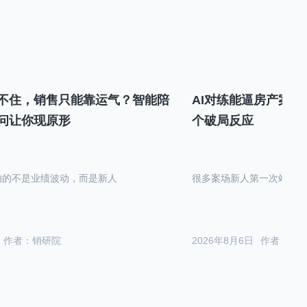
不住，销售只能靠运气？智能陪
AI对练能逼房产案场
问让你现原形
个破局反应
怕的不是业绩波动，而是新人
很多案场新人第一次站在沙
作者：销研院
2026年8月6日
作者：销