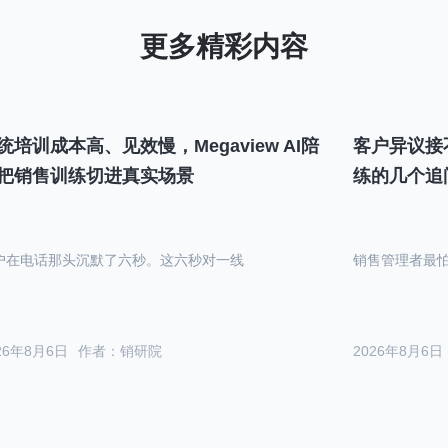
统培训成本高、见效慢，Megaview AI陪
客户异议接
把销售训练切进真实场景
练的几个追
户在电话那头沉默了六秒。这六秒对一线
销售管理者最
26年8月6日
作者：销研院
2026年8月6日