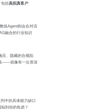
了包括
高拟真客户
练Agent则会在对话
RAG融合的行业知识
价施压、隐藏的合规陷
发生——就像有一位资深
谈判中的具体能力缺口
感知到你的焦虑？