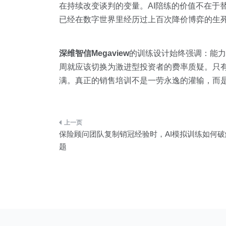
在持续改变谈判的变量。AI陪练的价值不在于
已经在数字世界里经历过上百次降价博弈的生
深维智信Megaview
的训练设计始终强调：能力
周就应该切换为激进型投资者的费率质疑。只
满。真正的销售培训不是一劳永逸的灌输，而是
文
保险顾问团队复制销冠经验时，AI模拟训练如何
章
题
导
航