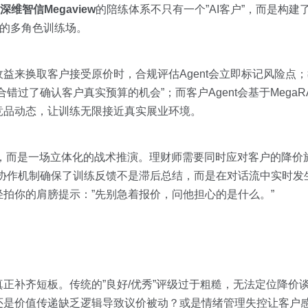
深维智信Megaview
的陪练体系不只有一个”AI客户”，而是构建
的多角色训练场。
来换取客户接受原价时，合规评估Agent会立即标记风险点；教
错过了确认客户真实预算的机会”；而客户Agent会基于Mega
竞品动态，让训练无限接近真实展业环境。
试”，而是一场立体化的战术推演。理财师需要同时应对客户的降
am的协作机制确保了训练反馈不是滞后总结，而是在对话流中实时
拍你的肩膀提示：”先别急着报价，问他担心的是什么。”
正补齐短板。传统的”良好/优秀”评级过于粗糙，无法定位降价
还是价值传递缺乏逻辑导致议价被动？或是情绪管理失控让客户