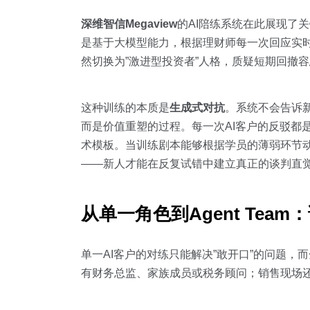
深维智信Megaview
的AI陪练系统在此展现了
是基于大模型能力，根据理财师每一次回应实时
然切换为”激进型投资者”人格，质疑短期回撤
这种训练的本质是
生成式对抗
。系统不会告诉
而是价值重塑的过程。每一次AI客户的反驳都
术模板。当训练剧本能够根据学员的薄弱环节动
——新人才能在反复试错中建立真正的谈判直
从单一角色到Agent Tea
单一AI客户的对练只能解决”敢开口”的问题
有财务总监、家族成员或税务顾问；销售现场