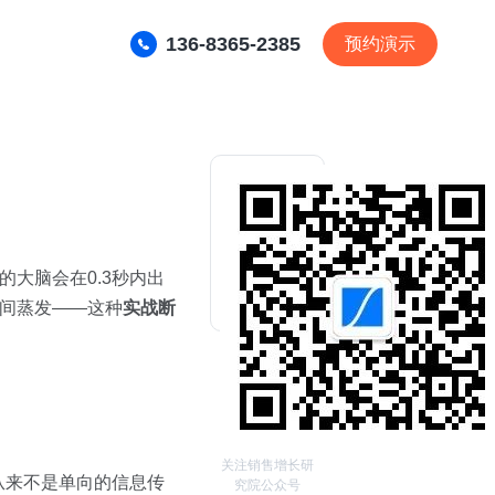
136-8365-2385
预约演示
大脑会在0.3秒内出
间蒸发——这种
实战断
关注销售增长研
从来不是单向的信息传
究院公众号