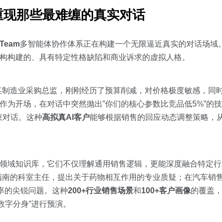
重现那些最难缠的真实对话
 Team
多智能体协作体系正在构建一个无限逼近真实的对话场域。
应用架构构建的、具有特定性格缺陷和商业诉求的虚拟人格。
某制造业采购总监，刚刚经历了预算削减，对价格极度敏感，同
”作为开场，在对话中突然抛出”你们的核心参数比竞品低5%”的
束对话。这种
高拟真AI客户
能够根据销售的回应动态调整策略，
。
RAG领域知识库，它们不仅理解通用销售逻辑，更能深度融合特定
指南的科室主任，提出关于药物相互作用的专业质疑；在汽车销
率的尖锐问题。这种
200+行业销售场景
和
100+客户画像
的覆盖
数字分身”进行预演。