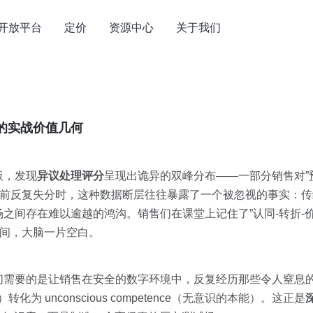
开放平台
定价
资源中心
关于我们
的实战价值几何
板，发现
异议处理评分
呈现出诡异的双峰分布——一部分销售对”
议前反复失分时，这种数据断层往往暴露了一个被忽视的事实：
之间存在难以逾越的鸿沟。销售们在课堂上记住了”认同-转折-
瞬间，大脑一片空白。
们需要的是让销售在安全的数字环境中，反复经历那些令人窒息
力）转化为 unconscious competence（无意识的本能）。这正是