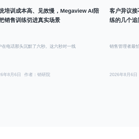
统培训成本高、见效慢，Megaview AI陪
客户异议接
把销售训练切进真实场景
练的几个追
户在电话那头沉默了六秒。这六秒对一线
销售管理者最
26年8月6日
作者：销研院
2026年8月6日