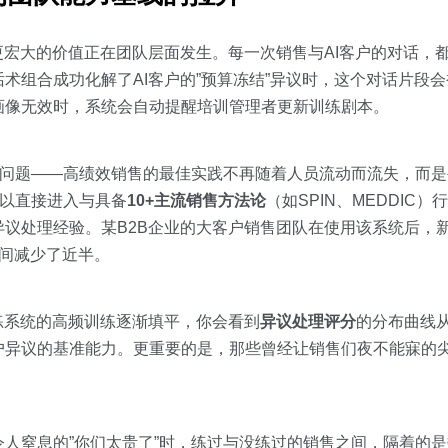
更宏大的价值正在团队层面发生。每一次销售与AI客户的对话，
术组合成功化解了AI客户的”预算冻结”异议时，这个对话片段
画像无效时，系统会自动提醒培训管理者更新训练剧本。
”问题——高绩效销售的最佳实践不再随着人员流动而流失，而
可以直接进入与具备
10+主流销售方法论
（如SPIN、MEDDIC
议处理经验。某B2B企业的大客户销售团队在使用该系统后，
间减少了近半。
练系统的高频训练逐渐填平，你会看到
异议处理评分
的分布曲线
户异议的基准能力。更重要的是，那些曾经让销售们夜不能寐的
人窒息的”你们太贵了”时，练过与没练过的销售之间，隔着的是