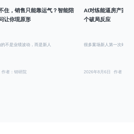
不住，销售只能靠运气？智能陪
AI对练能逼房产案场
问让你现原形
个破局反应
怕的不是业绩波动，而是新人
很多案场新人第一次站在沙
作者：销研院
2026年8月6日
作者：销