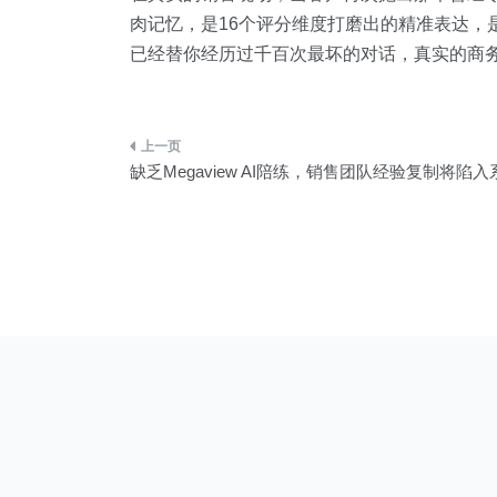
肉记忆，是16个评分维度打磨出的精准表达，
已经替你经历过千百次最坏的对话，真实的商务谈判
文
缺乏Megaview AI陪练，销售团队经验复制将陷
章
导
航