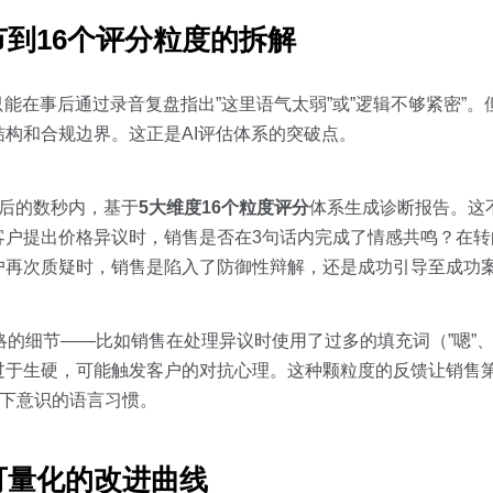
到16个评分粒度的拆解
能在事后通过录音复盘指出”这里语气太弱”或”逻辑不够紧密”
构和合规边界。这正是AI评估体系的突破点。
束后的数秒内，基于
5大维度16个粒度评分
体系生成诊断报告。这不
客户提出价格异议时，销售是否在3句话内完成了情感共鸣？在转
户再次质疑时，销售是陷入了防御性辩解，还是成功引导至成功
的细节——比如销售在处理异议时使用了过多的填充词（”嗯”、
过于生硬，可能触发客户的对抗心理。这种颗粒度的反馈让销售
是下意识的语言习惯。
可量化的改进曲线