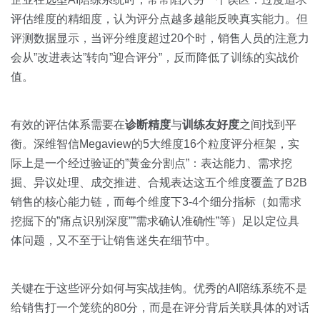
评估维度的精细度，认为评分点越多越能反映真实能力。但
评测数据显示，当评分维度超过20个时，销售人员的注意力
会从”改进表达”转向”迎合评分”，反而降低了训练的实战价
值。
有效的评估体系需要在
诊断精度
与
训练友好度
之间找到平
衡。深维智信Megaview的5大维度16个粒度评分框架，实
际上是一个经过验证的”黄金分割点”：表达能力、需求挖
掘、异议处理、成交推进、合规表达这五个维度覆盖了B2B
销售的核心能力链，而每个维度下3-4个细分指标（如需求
挖掘下的”痛点识别深度””需求确认准确性”等）足以定位具
体问题，又不至于让销售迷失在细节中。
关键在于这些评分如何与实战挂钩。优秀的AI陪练系统不是
给销售打一个笼统的80分，而是在评分背后关联具体的对话