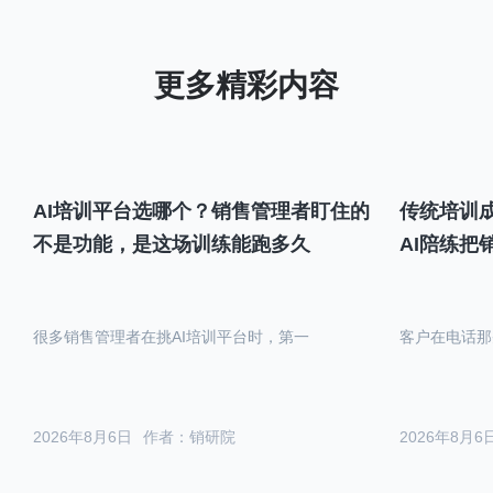
AI培训平台选哪个？销售管理者盯住的
传统培训成
不是功能，是这场训练能跑多久
AI陪练把
很多销售管理者在挑AI培训平台时，第一
客户在电话那
2026年8月6日
作者：销研院
2026年8月6