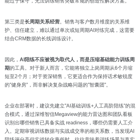
能过于保守，无法训练销售突破常规的创造性解决方案。
第三类是
长周期关系经营
。销售与客户数月维度的关系维
护、信任建立，难以通过单次或短周期AI对练完成，这需要
结合CRM数据的长线训练设计。
因此，
AI陪练不应被视为取代人，而是压缩基础能力训练周
期
的工具。对于新人而言，它能将独立上岗周期从6个月缩
短至2个月；对于资深销售，它更适合作为保持话术敏锐度
的”健身房”，而非解决复杂战略问题的”智囊团”。
企业在部署时，建议先建立”AI基础训练+人工高阶陪练”的混
合模式，通过深维智信Megaview的能力雷达图和团队看板
识别出哪些销售已具备实战 readiness，哪些仍需要人工介
入。定期审视训练数据与实战成交率的相关系数，当发现AI
陪练评分高但实战转化率低时，往往意味着训练场景与真实