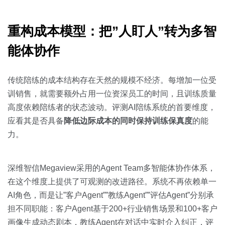
关于我们
资源中心
房地产
重构成本模型：把”人盯人”转为多智
全部
金融
预约演示
能体协作
白皮书
按角色
销售会话智能
传统陪练的成本结构存在天然的规模不经济。每增加一位受
销售人员
训销售，就需要额外占用一位资深员工的时间，且训练质量
高度依赖陪练者的状态波动。评测AI陪练系统的首要维度，
销售管理
应看其是否具备
降低边际成本的同时保持训练保真度
的能
力。
按业务场景
深维智信Megaview采用的Agent Team多智能体协作体系，
交易跟进
在这个维度上提供了可观测的改进路径。系统不再依赖单一
培训辅导
AI角色，而是让”客户Agent””教练Agent””评估Agent”分别承
担不同职能：客户Agent基于200+行业销售场景和100+客户
画像生成动态剧本，教练Agent在对话中实时介入纠正，评