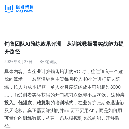
产品
Skip
to
content
解决方案
产品总览
销售团队AI陪练效果评测：从训练数据看实战能力提
升路径
客户案例
产品集成
按行业
2026年6月27日
By
销研院
具体内容。当企业计算销售培训的ROI时，往往陷入一个尴
企业服务
开放平台
下载客户端
尬的算术：一名资深销售主管每月投入40小时进行新人陪
练，按人力成本折算，单人次月度陪练成本可能超过8000
消费医疗
元，而受训者实际获得的开口练习次数却不足20次。这种
定价
高
投入、低频次、难复制
的培训模式，在业务扩张期会迅速触
教育
及天花板。真正需要评测的并非”要不要用AI”，而是如何用
资源中心
可量化的训练数据，构建一条从模拟到实战的能力迁移路
汽车
径。