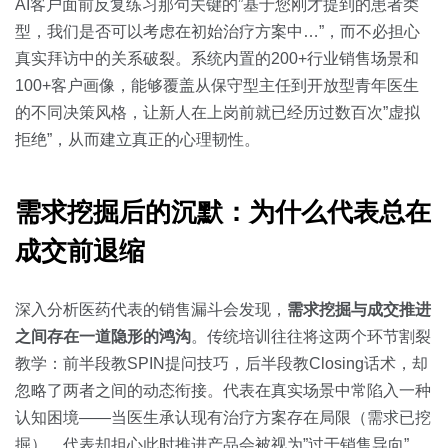
AI客户面前反复练习那句关键的”基于您刚才提到的患者类
型，我们是否可以考虑在初始治疗方案中…”，而不必担心
真实拜访中的关系破裂。系统内置的200+行业销售场景和
100+客户画像，能够覆盖从保守型主任到开放型青年医生
的不同决策风格，让新人在上岗前就已经历过数百次”虚拟
拒绝”，从而建立真正的心理韧性。
需求挖掘后的沉默：为什么代表总在
成交前退缩
深入分析医药代表的销售漏斗会发现，
需求挖掘与成交推进
之间存在一道隐形的鸿沟
。传统培训往往将这两个环节割裂
教学：前半段教SPIN提问技巧，后半段教Closing话术，却
忽略了两者之间的动态衔接。代表在真实场景中常陷入一种
认知困境——当医生承认现有治疗方案存在局限（需求已挖
掘），代表却担心此时推进产品会被视为”过于销售导向”，