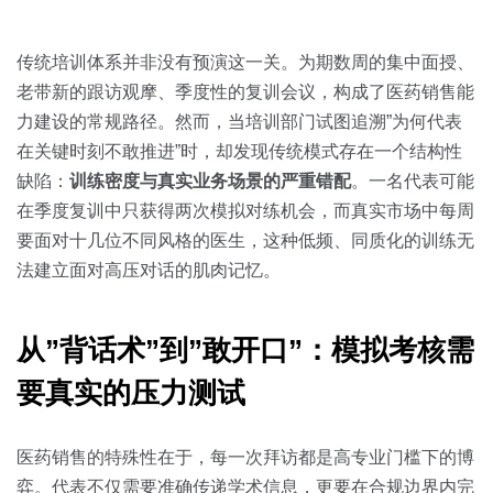
关于我们
资源中心
房地产
全部
传统培训体系并非没有预演这一关。为期数周的集中面授、
金融
老带新的跟访观摩、季度性的复训会议，构成了医药销售能
预约演示
白皮书
力建设的常规路径。然而，当培训部门试图追溯”为何代表
按角色
在关键时刻不敢推进”时，却发现传统模式存在一个结构性
销售会话智能
缺陷：
训练密度与真实业务场景的严重错配
。一名代表可能
销售人员
在季度复训中只获得两次模拟对练机会，而真实市场中每周
要面对十几位不同风格的医生，这种低频、同质化的训练无
销售管理
法建立面对高压对话的肌肉记忆。
按业务场景
从”背话术”到”敢开口”：模拟考核需
交易跟进
要真实的压力测试
培训辅导
医药销售的特殊性在于，每一次拜访都是高专业门槛下的博
弈。代表不仅需要准确传递学术信息，更要在合规边界内完