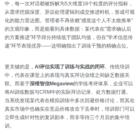
中，每一次对话都被拆解为5大维度16个粒度的评分指标，
从需求挖掘深度、异议处理逻辑到成交推进时机，形成可视
化的能力雷达图。管理者不再依赖”感觉这个人不太敢推单”
的主观印象，而是能看到具体数据：某代表在”需求确认后
的方案推进”环节得分持续低于团队均值，但在”学术信息传
递”环节表现优异——这明确指出了训练干预的精确点位。
更关键的是，
AI评估实现了训练与实战的闭环
。传统培训
中，代表在课堂上的表现与真实拜访业绩之间缺乏数据关
联。而基于
深维智信Megaview
的学练考评体系，企业可以
将AI训练数据与CRM中的实际拜访记录、处方数据打通。
当系统发现某代表在模拟训练中多次回避价格讨论，而其在
真实市场中也确实在竞品价格攻击下丢单时，培训部门可以
立即生成针对性的复训剧本，而非等待三个月后的集中培
训。