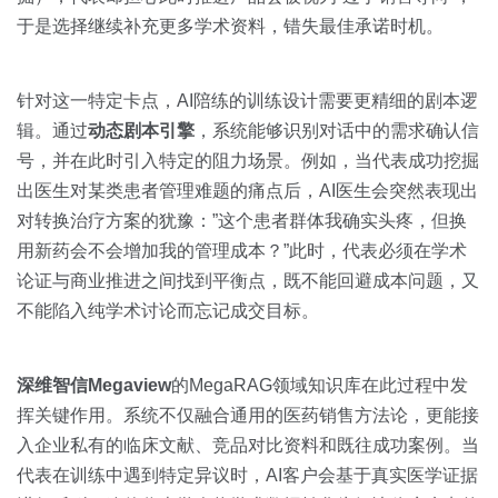
于是选择继续补充更多学术资料，错失最佳承诺时机。
针对这一特定卡点，AI陪练的训练设计需要更精细的剧本逻
辑。通过
动态剧本引擎
，系统能够识别对话中的需求确认信
号，并在此时引入特定的阻力场景。例如，当代表成功挖掘
出医生对某类患者管理难题的痛点后，AI医生会突然表现出
对转换治疗方案的犹豫：”这个患者群体我确实头疼，但换
用新药会不会增加我的管理成本？”此时，代表必须在学术
论证与商业推进之间找到平衡点，既不能回避成本问题，又
不能陷入纯学术讨论而忘记成交目标。
深维智信Megaview
的MegaRAG领域知识库在此过程中发
挥关键作用。系统不仅融合通用的医药销售方法论，更能接
入企业私有的临床文献、竞品对比资料和既往成功案例。当
代表在训练中遇到特定异议时，AI客户会基于真实医学证据