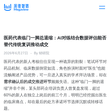
产品
Skip
to
content
解决方案
产品总览
医药代表临门一脚总退缩：AI对练结合数据评估能否
替代传统复训推动成交
客户案例
产品集成
按行业
2026年6月27日
By
销研院
医药代表的新人考核往往呈现一种诡异的割裂：笔试环节对
企业服务
开放平台
下载客户端
药品机制、临床数据倒背如流，角色扮演时面对”医生”也能
流畅阐述产品优势，可一旦进入真实的学术拜访场景，却在
消费医疗
需求确认后的成交推进环节
定价
频频失语。这种”临门一脚的退
缩”并非个例，某头部药企培训负责人曾复盘发现，超过
教育
60%的新人在独立上岗后的前三个月，明明已经挖掘出医生
资源中心
的临床痛点，却在最后的处方承诺环节选择沉默或转移话
汽车
题。