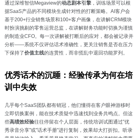
通过深维智信Megaview的
动态剧本引擎
，训练场景可以根
据SaaS产品的不同模块生成针对性的打断策略。AI客户会
基于200+行业销售场景和100+客户画像，在讲解CRM模块
时扮演挑剔的零售运营总监，在讲解财务功能时切换为谨慎
的制造业CFO。每一次讲解被打断后的应对，都会被记录并
分析——系统不仅评估话术准确性，更关注销售是否在压力
下保持了
价值主线
的连贯性，而非慌乱中退回功能罗列。
优秀话术的沉睡：经验传承为何在培
训中失效
几乎每个SaaS团队都有销冠，他们懂得在客户眼神游移时
立即切换案例，能在技术质疑中迅速找到业务共鸣点。但这
些
高绩效经验
往往停留在个人层面，传统培训试图通过”优
秀录音分享”或”话术手册”进行复制，效果却大打折扣。听录