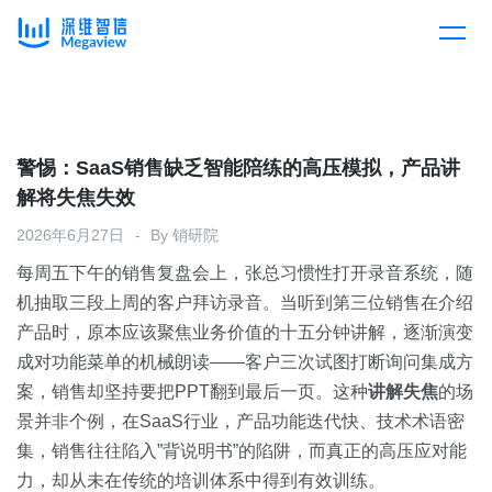
产品
Skip
to
content
解决方案
产品总览
警惕：SaaS销售缺乏智能陪练的高压模拟，产品讲
解将失焦失效
客户案例
产品集成
按行业
2026年6月27日
By
销研院
每周五下午的销售复盘会上，张总习惯性打开录音系统，随
企业服务
开放平台
下载客户端
机抽取三段上周的客户拜访录音。当听到第三位销售在介绍
产品时，原本应该聚焦业务价值的十五分钟讲解，逐渐演变
消费医疗
成对功能菜单的机械朗读——客户三次试图打断询问集成方
定价
案，销售却坚持要把PPT翻到最后一页。这种
讲解失焦
的场
教育
景并非个例，在SaaS行业，产品功能迭代快、技术术语密
资源中心
集，销售往往陷入”背说明书”的陷阱，而真正的高压应对能
汽车
力，却从未在传统的培训体系中得到有效训练。