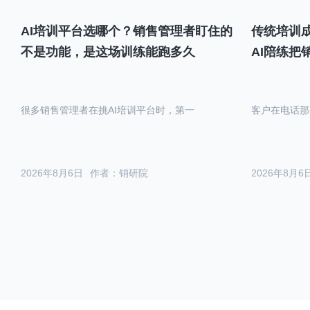
AI培训平台选哪个？销售管理者盯住的
传统培训成
不是功能，是这场训练能跑多久
AI陪练把
很多销售管理者在挑AI培训平台时，第一
客户在电话那
2026年8月6日
作者：销研院
2026年8月6