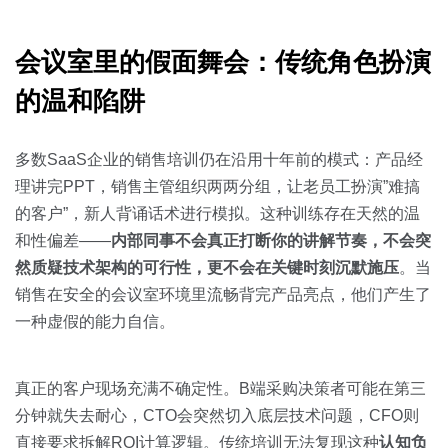
关于我们
资源中心
房地产
会议室里的假面舞会：传统角色扮演
全部
金融
预约演示
的温和陷阱
白皮书
按角色
销售会话智能
多数SaaS企业的销售培训仍在沿用十年前的模式：产品经
销售人员
理讲完PPT，销售主管组织两两分组，让老员工扮演”难搞
的客户”，新人背诵话术进行模拟。这种训练存在天然的温
销售管理
和性偏差——
内部同事不会真正打断你的讲解节奏，不会突
然质疑技术架构的可行性，更不会在关键时刻沉默施压
。当
按业务场景
销售在安全的会议室环境里流畅背完产品亮点，他们产生了
一种虚假的能力自信。
交易跟进
培训辅导
真正的客户现场充满不确定性。B端采购决策者可能在第三
分钟就失去耐心，CTO会突然切入底层技术问题，CFO则
直接要求拆解ROI计算逻辑。传统培训无法复现这种
认知负