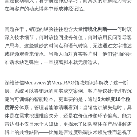
音是被动输入，看手册是静态学习，而真实的讲解能力需要
在与客户的动态博弈中形成神经记忆。
问题在于，销冠的经验往往包含大量
情境化判断
——何时该
深入技术细节，何时该拉回业务价值，何时该用反问引导客
户思考。这些微妙的时间点和语气转换，无法通过文字描述
或视频观看来传承。当新人面对真实客户时，他们背诵的标
准话术缺乏弹性，一旦脱离脚本就无所适从。
深维智信Megaview的MegaRAG领域知识库解决了这一断
层。系统可以将销冠的真实成交案例、客户异议处理过程沉
淀为可训练的智能剧本。更重要的是，通过
5大维度16个粒
度评分
体系，管理者能够清晰看到：当销售讲解失焦时，具
体是在需求挖掘维度失分，还是在价值传递环节偏离。能力
雷达图不仅显示个人短板，更揭示了团队整体在产品讲解逻
辑上的共性缺陷——比如是否过度强调技术领先性而忽视了