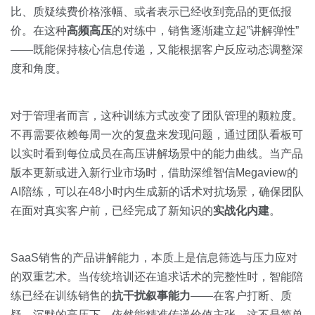
比、质疑续费价格涨幅、或者表示已经收到竞品的更低报
价。在这种
高频高压
的对练中，销售逐渐建立起”讲解弹性”
——既能保持核心信息传递，又能根据客户反应动态调整深
度和角度。
对于管理者而言，这种训练方式改变了团队管理的颗粒度。
不再需要依赖每周一次的复盘来发现问题，通过团队看板可
以实时看到每位成员在高压讲解场景中的能力曲线。当产品
版本更新或进入新行业市场时，借助深维智信Megaview的
AI陪练，可以在48小时内生成新的话术对抗场景，确保团队
在面对真实客户前，已经完成了新知识的
实战化内建
。
SaaS销售的产品讲解能力，本质上是信息筛选与压力应对
的双重艺术。当传统培训还在追求话术的完整性时，智能陪
练已经在训练销售的
抗干扰叙事能力
——在客户打断、质
疑、沉默的高压下，依然能精准传递价值主张。这不是简单