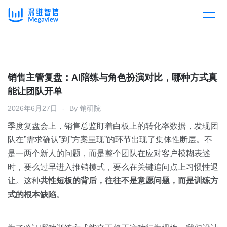
产品
Skip
to
content
解决方案
产品总览
销售主管复盘：AI陪练与角色扮演对比，哪种方式真
能让团队开单
客户案例
产品集成
按行业
2026年6月27日
By
销研院
季度复盘会上，销售总监盯着白板上的转化率数据，发现团
企业服务
开放平台
下载客户端
队在”需求确认”到”方案呈现”的环节出现了集体性断层。不
是一两个新人的问题，而是整个团队在应对客户模糊表述
消费医疗
时，要么过早进入推销模式，要么在关键追问点上习惯性退
定价
让。这种
共性短板的背后，往往不是意愿问题，而是训练方
教育
式的根本缺陷
。
资源中心
汽车