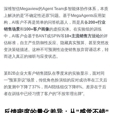
深维智信Megaview的Agent Team多智能体协作体系，本质
上解决的是”不确定性还原”问题。基于MegaAgents应用架
构，AI客户不再是简单的问答机器人，而是具备
200+行业
销售场景
和
100+客户画像
的虚拟实体。在实验组的训练
中，AI客户会基于BANT或SPIN等
10+主流销售方法论
的评
估标准，自主产生防御性反应、隐藏真实预算、甚至突然改
变决策链描述。这种不可预测性迫使销售放弃背诵话术，转
而进入真正的倾听与应变状态。
某B2B企业大客户销售团队在季度末的实验显示，面对同
一”预算异议”场景，传统角色扮演组的应对成功率在三天后
的复测中下降了37%，而AI陪练组仅下降8%。差异在于后
者在训练中已经习惯了客户的”不按常理出牌”。
反馈密度的量化差异：从”感觉不错”