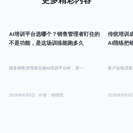
AI培训平台选哪个？销售管理者盯住的
传统培训成
不是功能，是这场训练能跑多久
AI陪练把
很多销售管理者在挑AI培训平台时，第一
客户在电话那
2026年8月6日
作者：销研院
2026年8月6