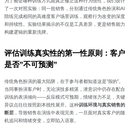
关于我们
资源中心
为了验证哪种训练方式能真正修正这种行为惯性，我们设计
房地产
了一次对照实验：同一批销售，分别通过传统角色扮演和AI
全部
陪练完成相同的高难度客户场景训练，观察行为改变的深度
金融
和持续性。实验结果揭示的不仅是工具差异，更是销售能力
预约演示
白皮书
构建逻辑的重新洗牌。
按角色
销售会话智能
销售人员
评估训练真实性的第一性原则：客户
是否”不可预测”
销售管理
传统角色扮演的最大陷阱，在于参与者都知道这是”假的”。
按业务场景
当同事扮演客户时，无论演技多精湛，潜意识中仍存在配合
训练的表演倾向——反应模式可预期，情绪张力不足，关键
交易跟进
异议点往往按照剧本线性展开。这种
训练环境与真实销售的
培训辅导
断层
，导致销售在演练中表现完美，一旦面对真实客户的随
机追问和情绪突变，立即陷入语塞。