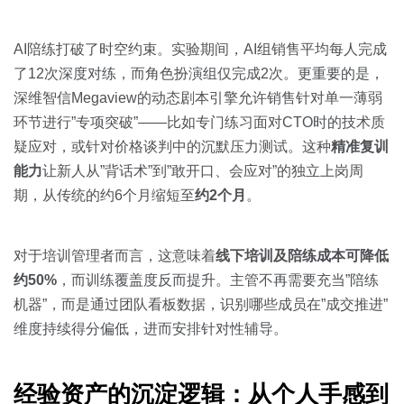
AI陪练打破了时空约束。实验期间，AI组销售平均每人完成
了12次深度对练，而角色扮演组仅完成2次。更重要的是，
深维智信Megaview的动态剧本引擎允许销售针对单一薄弱
环节进行”专项突破”——比如专门练习面对CTO时的技术质
疑应对，或针对价格谈判中的沉默压力测试。这种
精准复训
能力
让新人从”背话术”到”敢开口、会应对”的独立上岗周
期，从传统的约6个月缩短至
约2个月
。
对于培训管理者而言，这意味着
线下培训及陪练成本可降低
约50%
，而训练覆盖度反而提升。主管不再需要充当”陪练
机器”，而是通过团队看板数据，识别哪些成员在”成交推进”
维度持续得分偏低，进而安排针对性辅导。
经验资产的沉淀逻辑：从个人手感到