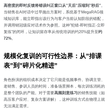
高密度的即时反馈将错误纠正窗口从”天后”压缩到”秒后”
。
当销售在AI对话中过早抛出方案时，系统基于MegaRAG领
域知识库，能立即指出该行为与客户当前认知阶段的错配，
并调用销冠级应对话术作为参照。这种”犯错-即时指正-立即
复练”的闭环，让知识留存率从传统培训的约20%提升至
约
72%
。
规模化复训的可行性边界：从”排课
表”到”碎片化精进”
角色扮演的组织成本决定了它只能是低频事件。协调主管、
老销售、参训人员的时间，准备场景脚本，每次训练消耗的
是整个团队的产能。对于需要
高频刻意练习
的销售技能（如
高压客户应对、复杂方案讲解），这种训练方式在物理上就
无法满足需求。