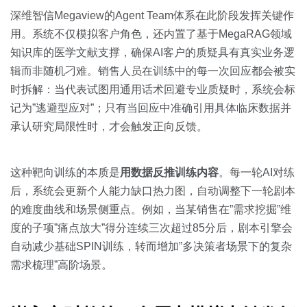
深维智信Megaview的Agent Team体系在此阶段发挥关键作
用。系统不仅模拟客户角色，还内置了基于MegaRAG领域
知识库的医学文献支撑，确保AI客户的质疑具有真实业务逻
辑而非随机刁难。销售人员在训练中的每一次回应都会被实
时拆解：当代表试图用通用话术回避专业质疑时，系统会标
记为”逃避型应对”；只有当回应中准确引用具体临床数据并
承认研究局限性时，才会触发正向反馈。
这种靶向训练的本质是
用数据反推训练内容
。每一轮AI对练
后，系统会更新个人能力缺口热力图，自动调整下一轮剧本
的难度曲线和场景侧重点。例如，当某销售在”需求挖掘”维
度的子项”痛点放大”得分连续三次超过85分后，剧本引擎会
自动减少基础SPIN训练，转而增加”多决策者场景下的复杂
需求梳理”高阶场景。