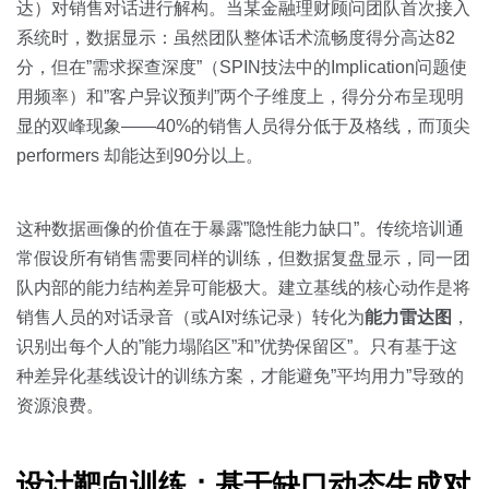
达）对销售对话进行解构。当某金融理财顾问团队首次接入
系统时，数据显示：虽然团队整体话术流畅度得分高达82
分，但在”需求探查深度”（SPIN技法中的Implication问题使
用频率）和”客户异议预判”两个子维度上，得分分布呈现明
显的双峰现象——40%的销售人员得分低于及格线，而顶尖
performers 却能达到90分以上。
这种数据画像的价值在于暴露”隐性能力缺口”。传统培训通
常假设所有销售需要同样的训练，但数据复盘显示，同一团
队内部的能力结构差异可能极大。建立基线的核心动作是将
销售人员的对话录音（或AI对练记录）转化为
能力雷达图
，
识别出每个人的”能力塌陷区”和”优势保留区”。只有基于这
种差异化基线设计的训练方案，才能避免”平均用力”导致的
资源浪费。
设计靶向训练：基于缺口动态生成对