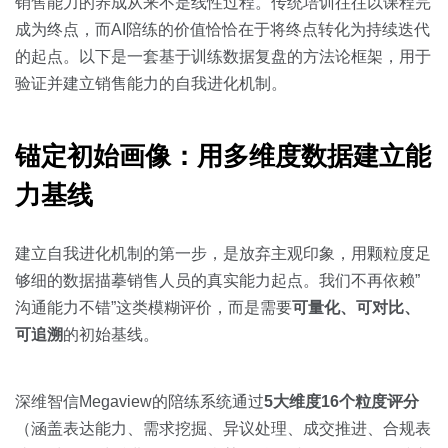
关于我们
资源中心
销售能力的养成从来不是线性过程。传统培训往往以课程完
房地产
成为终点，而AI陪练的价值恰恰在于将终点转化为持续迭代
全部
的起点。以下是一套基于训练数据复盘的方法论框架，用于
金融
验证并建立销售能力的自我进化机制。
预约演示
白皮书
按角色
锚定初始画像：用多维度数据建立能
销售会话智能
销售人员
力基线
销售管理
建立自我进化机制的第一步，是放弃主观印象，用颗粒度足
够细的数据描摹销售人员的真实能力起点。我们不再依赖”
按业务场景
沟通能力不错”这类模糊评价，而是需要
可量化、可对比、
可追溯
的初始基线。
交易跟进
培训辅导
深维智信Megaview的陪练系统通过
5大维度16个粒度评分
（涵盖表达能力、需求挖掘、异议处理、成交推进、合规表