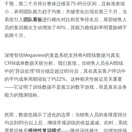
干预，第二个月得分整体迁移至75-85分区间，且标准差缩
小，表明团队能力趋于均衡；关键变化出现在第三个月，当
系统引入
团队看板
进行横向对比和竞争排名后，尾部销售人
员的复训频次主动增加了40%，其能力曲线斜率明显陡峭于
前两个月。
深维智信Megaview的复盘系统支持将AI陪练数据与真实
CRM成单数据关联分析。我们发现，当销售人员在AI陪练
中的”异议处理”得分稳定超过80分后，其在真实客户拜访中
的平均成单周期缩短了约22%。这种相关性验证至关重要
——它证明了训练数据不是孤立的数字游戏，而是真实业务
能力的预测指标。
然而，数据也揭示了进化的边界：当销售人员的各维度得分
均达到85分以上后，继续常规训练的收益递减。此时，系统
需要切换至
维持性复训模式
——降低训练频次，但增加跨场