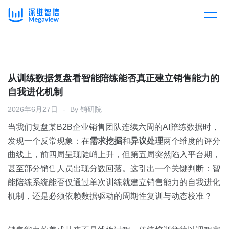
产品
Skip
to
content
解决方案
产品总览
从训练数据复盘看智能陪练能否真正建立销售能力的
自我进化机制
客户案例
产品集成
按行业
2026年6月27日
By
销研院
当我们复盘某B2B企业销售团队连续六周的AI陪练数据时，
企业服务
开放平台
下载客户端
发现一个反常现象：在
需求挖掘
和
异议处理
两个维度的评分
曲线上，前四周呈现陡峭上升，但第五周突然陷入平台期，
消费医疗
甚至部分销售人员出现分数回落。这引出一个关键判断：智
定价
能陪练系统能否仅通过单次训练就建立销售能力的自我进化
教育
机制，还是必须依赖数据驱动的周期性复训与动态校准？
资源中心
汽车