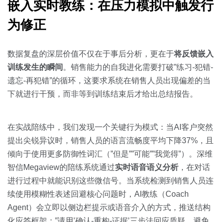
嵌入实时教练：在压力模拟中触发行
为修正
数据复盘的深层价值不仅在于事后分析，更在于
将反馈嵌入
训练发生的瞬间
。销售能力的自我进化需要打破”练习-犯错-
遗忘-再犯错”的循环，这要求系统在销售人员出现偏差的当
下就进行干预，而非等到训练结束后才给出总结报告。
在实战陪练中，我们发现一个关键行为模式：当AI客户突然
提出尖锐异议时，销售人员的语言流畅度平均下降37%，且
倾向于使用更多防御性词汇（”但是””可能””我觉得”）。深维
智信Megaview的陪练系统通过
实时语音语义分析
，在对话
进行过程中就能识别这些微信号。当系统检测到销售人员连
续使用模糊性表述回避核心问题时，AI教练（Coach
Agent）会立即以侧边栏提示或语音介入的方式，推送结构
化应答框架：”请用’确认-重构-证据’三步法回应质疑，避免