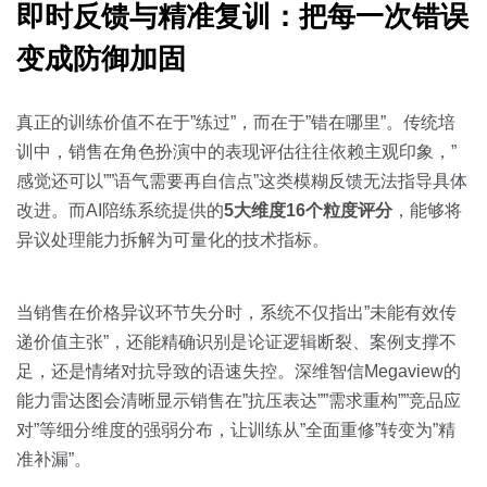
即时反馈与精准复训：把每一次错误
变成防御加固
真正的训练价值不在于”练过”，而在于”错在哪里”。传统培
训中，销售在角色扮演中的表现评估往往依赖主观印象，”
感觉还可以””语气需要再自信点”这类模糊反馈无法指导具体
改进。而AI陪练系统提供的
5大维度16个粒度评分
，能够将
异议处理能力拆解为可量化的技术指标。
当销售在价格异议环节失分时，系统不仅指出”未能有效传
递价值主张”，还能精确识别是论证逻辑断裂、案例支撑不
足，还是情绪对抗导致的语速失控。深维智信Megaview的
能力雷达图会清晰显示销售在”抗压表达””需求重构””竞品应
对”等细分维度的强弱分布，让训练从”全面重修”转变为”精
准补漏”。