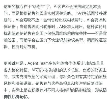
这里的核心在于”动态”二字。AI客户不会按照固定剧本提
问，而是根据销售的回应实时调整策略。当销售试图转移话
题时，AI会紧咬不放；当销售给出模糊承诺时，AI会要求具
体证据；当销售表现出犹豫时，AI会加大施压。这种多轮对
抗训练迫使销售在高压下保持思维结构的完整性——不是背
诵答案，而是学会在压力下快速识别异议类型、调用论证逻
辑、控制对话节奏。
更关键的是，Agent Team多智能体协作体系让训练场景具
备人格化特征。AI可以模拟挑剔的技术总监、焦虑的财务主
管、或者充满敌意的采购经理，每种角色都有其特定的质疑
风格和决策逻辑。销售在与这些高拟真AI客户的反复对练
中，实际上是在积累针对不同人格类型的防御经验，形成
防
御性肌肉记忆
。