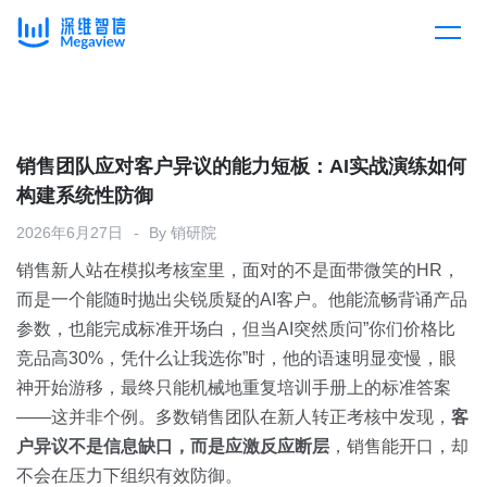
产品
Skip
to
content
解决方案
产品总览
销售团队应对客户异议的能力短板：AI实战演练如何
构建系统性防御
客户案例
产品集成
按行业
2026年6月27日
By
销研院
销售新人站在模拟考核室里，面对的不是面带微笑的HR，
企业服务
开放平台
下载客户端
而是一个能随时抛出尖锐质疑的AI客户。他能流畅背诵产品
参数，也能完成标准开场白，但当AI突然质问”你们价格比
消费医疗
竞品高30%，凭什么让我选你”时，他的语速明显变慢，眼
定价
神开始游移，最终只能机械地重复培训手册上的标准答案
教育
——这并非个例。多数销售团队在新人转正考核中发现，
客
资源中心
户异议不是信息缺口，而是应激反应断层
，销售能开口，却
汽车
不会在压力下组织有效防御。