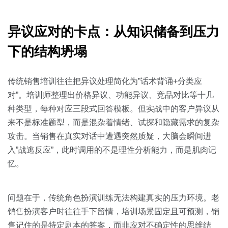
关于我们
资源中心
房地产
异议应对的卡点：从知识储备到压力
全部
金融
预约演示
下的结构坍塌
白皮书
按角色
销售会话智能
传统销售培训往往把异议处理简化为”话术背诵+分类应
销售人员
对”。培训师整理出价格异议、功能异议、竞品对比等十几
种类型，每种对应三段式回答模板。但实战中的客户异议从
销售管理
来不是标准题型，而是混杂着情绪、试探和隐藏需求的复杂
攻击。当销售在真实对话中遭遇突然质疑，大脑会瞬间进
按业务场景
入”战逃反应”，此时调用的不是理性分析能力，而是肌肉记
忆。
交易跟进
培训辅导
问题在于，传统角色扮演训练无法构建真实的压力环境。老
销售扮演客户时往往手下留情，培训场景固定且可预测，销
售记住的是特定剧本的答案，而非应对不确定性的思维结