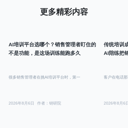
AI培训平台选哪个？销售管理者盯住的
传统培训成
不是功能，是这场训练能跑多久
AI陪练把
很多销售管理者在挑AI培训平台时，第一
客户在电话那
2026年8月6日
作者：销研院
2026年8月6