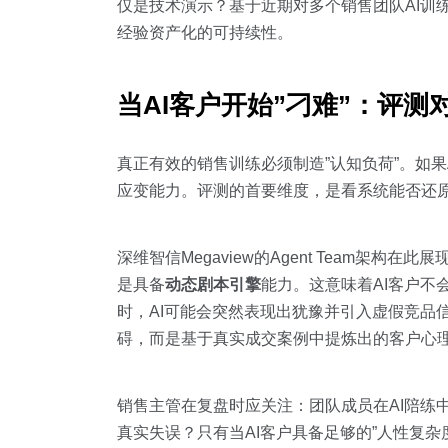
仅是技术演示？基于近期对多个销售团队AI训
经验资产化的可持续性。
当AI客户开始”刁难”：评
真正有效的销售训练必须制造”认知负荷”。如
应变能力。评测的首要维度，是看系统能否还
深维智信Megaview的Agent Team架构
是具备
动态剧本引擎
能力。这意味着AI客户
时，AI可能会突然表现出犹豫并引入虚假竞品
碍，而是基于真实成交案例中提炼出的客户心
销售主管在复盘时应关注：团队成员在AI陪练
真实失误？只有当AI客户具备足够的”人性复