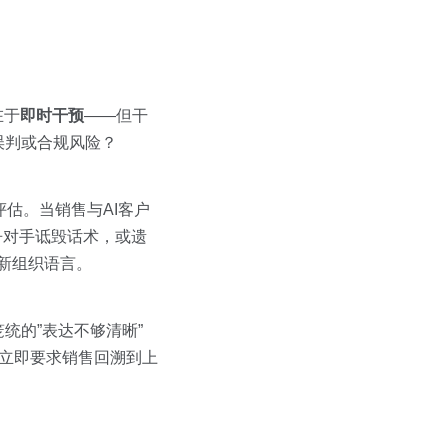
在于
即时干预
——但干
误判或合规风险？
评估。当销售与AI客户
竞争对手诋毁话术，或遗
新组织语言。
统的”表达不够清晰”
并立即要求销售回溯到上