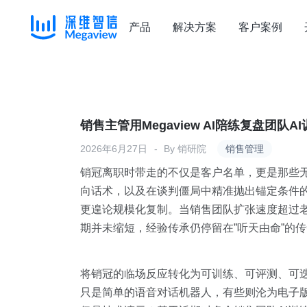
产品
解决方案
客户案例
Skip
to
content
销售主管用Megaview AI陪练复盘团队
2026年6月27日
By
销研院
销售管理
销冠离职时带走的不仅是客户名单，更是那些
向话术，以及在谈判僵局中精准抛出锚定条件
更遑论规模化复制。当销售团队扩张速度超过
期并未缩短，经验传承仍停留在”听天由命”的
将销冠的临场反应转化为可训练、可评测、可迭
只是简单的语音对话机器人，有些则沦为电子版