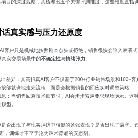
练项目的深度观察，我梳理出五个关键评测维度，这些维度直指
测对话真实感与压力还原度
果AI客户只是机械地按照剧本点头或拒绝，销售很快会陷入表演
原真实交易场景中的
不确定性
与
情绪张力
。
在此展现出差异：其高拟真AI客户不仅基于200+行业销售场景和100
不会按部就班地走完流程，而是会根据销售的回应实时调整策略—
信息；当销售回避技术细节时，AI会步步紧逼要求现场演示。这种
理模型。
中是否出现了与现实拜访中相似的紧张表现？是否出现了语塞、
杂度”，训练才不至于沦为话术背诵的安慰剂。