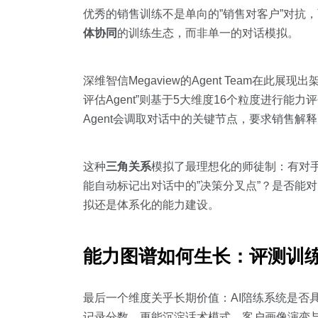
优秀的销售训练不是单向的”销售对客户”对抗
体协同
的训练生态，而非单一的对话模拟。
深维智信Megaview的Agent Team在此展
评估Agent”则基于5大维度16个粒度进行
Agent会调取对话中的关键节点，要求销售
这种
三角关系
模拟了最理想化的师徒制：有对
能自动标记出对话中的”决策分叉点”？是否能
拟还是体系化的能力建设。
能力图谱如何生长：评测训
最后一个维度关乎长期价值：AI陪练系统是否
记录分数，更能沉淀话术模式、客户画像演变