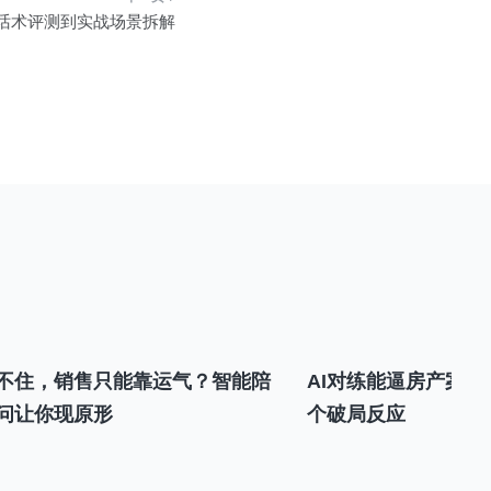
从话术评测到实战场景拆解
不住，销售只能靠运气？智能陪
AI对练能逼房产案场
问让你现原形
个破局反应