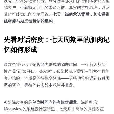
关于我们
资源中心
没有主管在旁记录打分。只有屏幕那头由多智能体驱动的虚
房地产
拟客户，带着特定行业的采购习惯、真实的抗拒心理，以及
全部
随时可能抛出的突发异议。
七天上岗的承诺背后，其实是训
金融
练密度与AI反馈机制的重构
。
预约演示
白皮书
按角色
先看对话密度：七天周期里的肌肉记
销售会话智能
销售人员
忆如何形成
销售管理
多数企业低估了销售能力形成的物理时间。一个新人从”听
懂产品”到”敢开口、会应对”，传统模式下需要三到六个月的
按业务场景
客户陪跑，本质是等待概率降临——等待他恰好遇到各种类
型的客户，等待他在实战中犯错并复盘。
交易跟进
培训辅导
AI陪练改变的是
单位时间内的有效对话量
。深维智信
Megaview的系统设计逻辑里，七天并非简单的课程表压