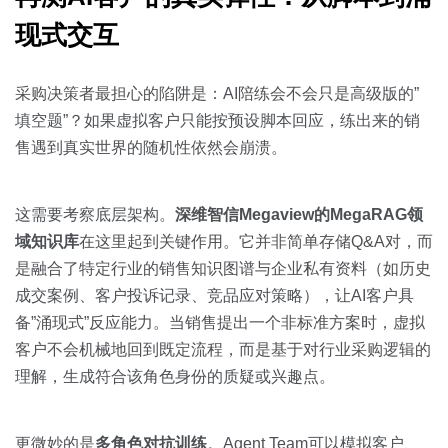
现式交互
采购决策者最担心的陷阱是：AI陪练会不会只是高级版的”
填空题”？如果虚拟客户只能按预设脚本回应，练出来的销
售遇到真实世界的随机性依然会崩溃。
这需要考察底层架构。
深维智信Megaview的MegaRAG领
域知识库
在这里起到关键作用。它并非简单存储Q&A对，而
是融合了特定行业的销售知识图谱与企业私有资料（如历史
成交案例、客户投诉记录、竞品应对策略），让AI客户具
备”涌现式”反应能力。当销售提出一个非标准方案时，虚拟
客户不会机械地回到既定流程，而是基于对行业采购逻辑的
理解，生成符合该角色身份的质疑或兴趣点。
更微妙的是
多角色对抗训练
。Agent Team可以模拟客户、