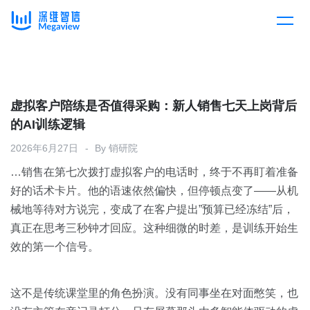
产品
Skip
to
content
解决方案
产品总览
虚拟客户陪练是否值得采购：新人销售七天上岗背后
的AI训练逻辑
客户案例
产品集成
按行业
2026年6月27日
By
销研院
…销售在第七次拨打虚拟客户的电话时，终于不再盯着准备
企业服务
开放平台
下载客户端
好的话术卡片。他的语速依然偏快，但停顿点变了——从机
械地等待对方说完，变成了在客户提出”预算已经冻结”后，
消费医疗
真正在思考三秒钟才回应。这种细微的时差，是训练开始生
定价
效的第一个信号。
教育
资源中心
汽车
这不是传统课堂里的角色扮演。没有同事坐在对面憋笑，也