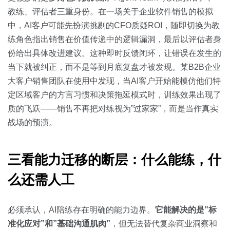
教练、评估者三重身份。在一场关于企业软件销售的模拟
中，AI客户可能先扮演挑剔的CFO质疑ROI，随即切换为教
练角色指出销售在价值传递中的逻辑漏洞，最后以评估者身
份给出具体改进建议。这种即时反馈闭环，让错误在发生的
当下就被纠正，而不是等到月底复盘才被发现。某B2B企业
大客户销售团队在使用中发现，当AI客户开始能模仿他们特
定区域客户的方言习惯和决策拖延模式时，训练效果出现了
质的飞跃——销售不再把对练视为”过家家”，而是当作真实
战场的预演。
三看能力迁移的断层：什么能练，什
么还需人工
必须承认，AI陪练存在明确的能力边界。
它能解决的是”标
准化应对”和”基础沟通肌肉”
，但无法替代复杂商业洞察和