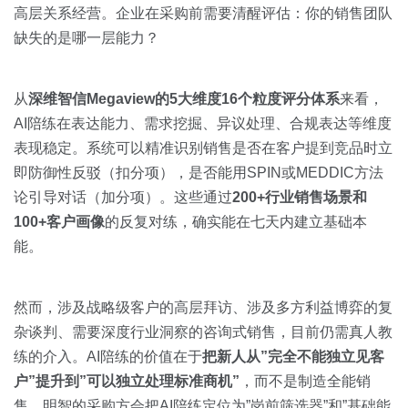
高层关系经营。企业在采购前需要清醒评估：你的销售团队
缺失的是哪一层能力？
从
深维智信Megaview的5大维度16个粒度评分体系
来看，
AI陪练在表达能力、需求挖掘、异议处理、合规表达等维度
表现稳定。系统可以精准识别销售是否在客户提到竞品时立
即防御性反驳（扣分项），是否能用SPIN或MEDDIC方法
论引导对话（加分项）。这些通过
200+行业销售场景和
100+客户画像
的反复对练，确实能在七天内建立基础本
能。
然而，涉及战略级客户的高层拜访、涉及多方利益博弈的复
杂谈判、需要深度行业洞察的咨询式销售，目前仍需真人教
练的介入。AI陪练的价值在于
把新人从”完全不能独立见客
户”提升到”可以独立处理标准商机”
，而不是制造全能销
售。明智的采购方会把AI陪练定位为”岗前筛选器”和”基础能