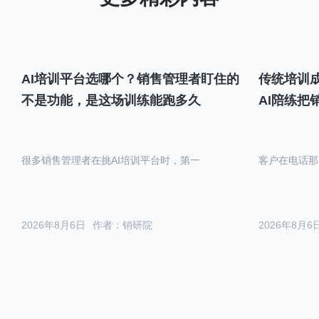
AI培训平台选哪个？销售管理者盯住的
传统培训成
不是功能，是这场训练能跑多久
AI陪练把
很多销售管理者在挑AI培训平台时，第一
客户在电话那
2026年8月6日
作者：销研院
2026年8月6