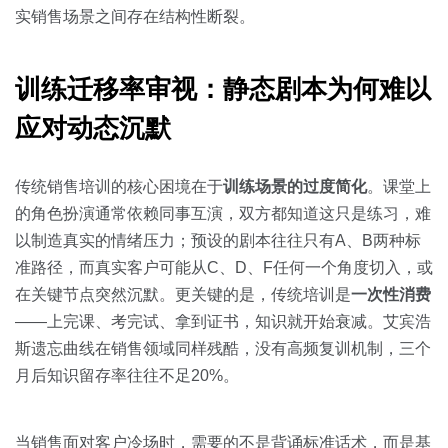
关于我们
资源中心
房地产
实销售场景之间存在结构性断裂。
全部
金融
训练迁移率审视：静态剧本为何难以
预约演示
白皮书
应对动态沉默
按角色
销售会话智能
销售人员
传统销售培训的核心困境在于
训练场景的过度简化
。课堂上
的角色扮演通常依赖同事互演，双方都知道这只是练习，难
销售管理
以制造真实的情绪压力；预设的剧本往往只有A、B两种标
准路径，而真实客户可能从C、D、F任何一个角度切入，或
按业务场景
在关键节点突然沉默。更关键的是，传统培训是
一次性消费
——上完课、考完试、拿到证书，知识就开始衰减。艾宾浩
交易跟进
斯遗忘曲线在销售领域同样残酷，没有高频复训机制，三个
月后知识留存率往往不足20%。
培训辅导
当销售面对客户冷场时，需要的不是背诵标准话术，而是基