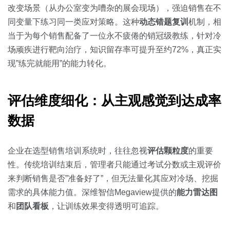
改变场景（从办公室变为嘈杂的展会现场），强迫销售在不
同变量下练习同一类应对策略。这种
动态错题复训
机制，相
当于为每个销售配备了一位永不疲倦的销冠级教练，针对冷
场顽疾进行靶向治疗，知识留存率可提升至约72%，真正实
现”练完就能用”的能力转化。
评估维度细化：从主观感觉到达成率
数据
企业在选型销售培训系统时，往往忽视
评估颗粒度
的重要
性。传统培训结束后，管理者只能通过考试分数或主观评价
来判断销售是否”准备好了”，但无法量化其应对冷场、挖掘
需求的具体能力值。深维智信Megaview提供的
能力雷达图
和
团队看板
，让训练效果变得透明可追踪。