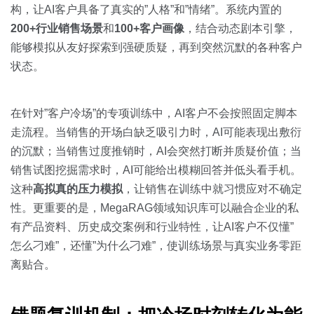
构，让AI客户具备了真实的”人格”和”情绪”。系统内置的
200+行业销售场景
和
100+客户画像
，结合动态剧本引擎，
能够模拟从友好探索到强硬质疑，再到突然沉默的各种客户
状态。
在针对”客户冷场”的专项训练中，AI客户不会按照固定脚本
走流程。当销售的开场白缺乏吸引力时，AI可能表现出敷衍
的沉默；当销售过度推销时，AI会突然打断并质疑价值；当
销售试图挖掘需求时，AI可能给出模糊回答并低头看手机。
这种
高拟真的压力模拟
，让销售在训练中就习惯应对不确定
性。更重要的是，MegaRAG领域知识库可以融合企业的私
有产品资料、历史成交案例和行业特性，让AI客户不仅懂”
怎么刁难”，还懂”为什么刁难”，使训练场景与真实业务零距
离贴合。