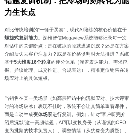
错题复训机制：把冷场时刻转化为能
力生长点
对比传统培训的”一锤子买卖”，现代AI陪练的核心价值在于
螺旋式复训能力
。深维智信Megaview系统能够记录每一次
对话中的关键断点：是在破冰阶段就遭遇沉默？还是在方案
介绍后失去客户注意力？或是在价格谈判时无法推进？系统
基于
5大维度16个粒度
的评分体系（涵盖表达能力、需求挖
掘、异议处理、成交推进、合规表达），精准定位销售在冷
场应对上的具体短板。
当销售在某一类场景（如高层拜访中的沉默应对、技术评审
时的冷场破冰）表现不佳时，系统不会让其简单重看课件，
而是自动生成
变体场景
进行复训。例如，针对”客户听完介
绍后沉默”这一高频错题，AI可以变换身份（从谨慎的CFO
变为挑剔的技术负责人）、调整情绪（从犹豫变为质疑）、