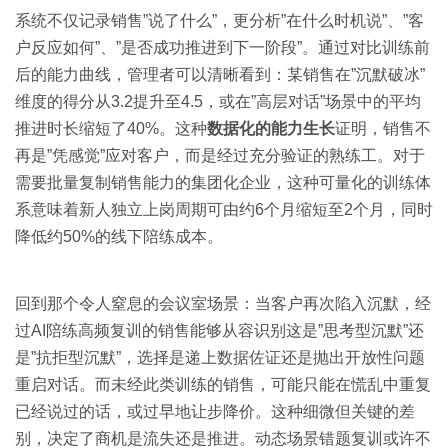
系统不仅记录销售”说了什么”，更分析”在什么时机说”、”客
户反应如何”、”是否成功推进到下一阶段”。通过对比训练前
后的能力曲线，管理者可以清晰看到：某销售在”沉默破冰”
维度的得分从3.2提升至4.5，或在”高层对话”场景中的平均
推进时长缩短了40%。这种
数据化的能力生长
证明，销售不
再是”凭感觉”应对客户，而是经过充分验证的熟练工。对于
需要批量复制销售能力的集团化企业，这种可量化的训练体
系意味着新人独立上岗周期可由约6个月缩短至2个月，同时
降低约50%的线下陪练成本。
回到那个令人窒息的会议室场景：当客户再次陷入沉默，经
过AI陪练高频复训的销售能够从容识别这是”思考型沉默”还
是”抗拒型沉默”，选择是递上数据佐证还是抛出开放性问题
重启对话。而未经此类训练的销售，可能只能在慌乱中重复
已经说过的话，或过早地让步降价。这种细微但关键的差
别，决定了商机是流失还是推进。动态场景错题复训或许不