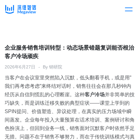
产品
Skip
to
content
解决方案
产品总览
企业服务销售培训转型：动态场景错题复训能否根治
客户冷场顽疾
客户案例
产品集成
按行业
2026年6月27日
By
销研院
当客户在会议室里突然陷入沉默，低头翻看手机，或是用”
企业服务
开放平台
下载客户端
我们再考虑考虑”来终结对话时，销售往往会在那几秒钟内
经历从自信到慌乱的心理断崖。这种
客户冷场
并非简单的技
消费医疗
巧缺失，而是训练迁移失败的典型症状——课堂上学到的
定价
SPIN提问、价值塑造、异议处理，在真实的压力场域中瞬
教育
间蒸发。企业每年投入大量预算在话术培训、案例研讨和角
资源中心
色扮演上，但回到业务一线，销售面对沉默客户时依然手足
汽车
无措。问题不在于销售不够努力，而在于传统训练模式与真