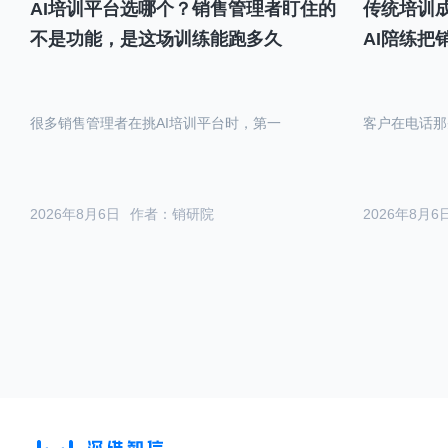
AI培训平台选哪个？销售管理者盯住的
传统培训成
不是功能，是这场训练能跑多久
AI陪练把
很多销售管理者在挑AI培训平台时，第一
客户在电话那
2026年8月6日
作者：销研院
2026年8月6