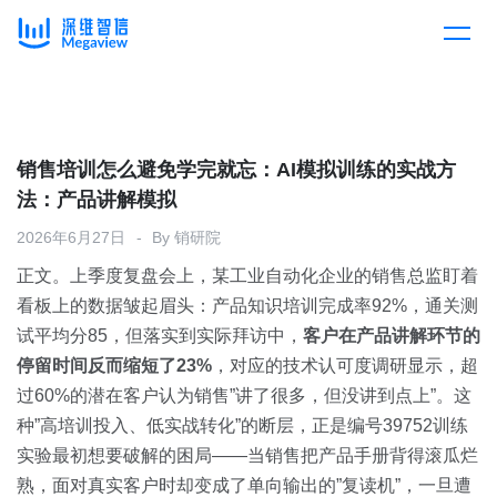
产品
Skip
to
content
解决方案
产品总览
销售培训怎么避免学完就忘：AI模拟训练的实战方
法：产品讲解模拟
客户案例
产品集成
按行业
2026年6月27日
By
销研院
正文。上季度复盘会上，某工业自动化企业的销售总监盯着
企业服务
开放平台
下载客户端
看板上的数据皱起眉头：产品知识培训完成率92%，通关测
试平均分85，但落实到实际拜访中，
客户在产品讲解环节的
消费医疗
停留时间反而缩短了23%
定价
，对应的技术认可度调研显示，超
过60%的潜在客户认为销售”讲了很多，但没讲到点上”。这
教育
种”高培训投入、低实战转化”的断层，正是编号39752训练
资源中心
实验最初想要破解的困局——当销售把产品手册背得滚瓜烂
汽车
熟，面对真实客户时却变成了单向输出的”复读机”，一旦遭