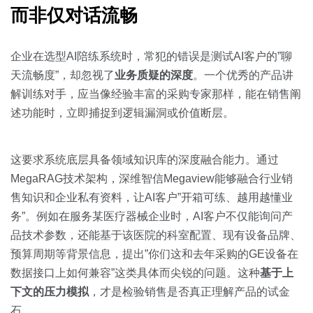
而非仅对话流畅
企业在选型AI陪练系统时，常犯的错误是测试AI客户的”聊
天流畅度”，却忽视了
业务质疑的深度
。一个优秀的产品讲
解训练对手，应当像经验丰富的采购专家那样，能在销售阐
述功能时，立即捕捉到逻辑漏洞或价值断层。
这要求系统底层具备领域知识库的深度融合能力。通过
MegaRAG技术架构，深维智信Megaview能够融合行业销
售知识和企业私有资料，让AI客户”开箱可练、越用越懂业
务”。例如在服务某医疗器械企业时，AI客户不仅能询问产
品技术参数，还能基于该医院的科室配置、现有设备品牌、
预算周期等背景信息，提出”你们这和去年采购的GE设备在
数据接口上如何兼容”这类具体而尖锐的问题。这种
基于上
下文的压力模拟
，才是检验销售是否真正理解产品的试金
石。