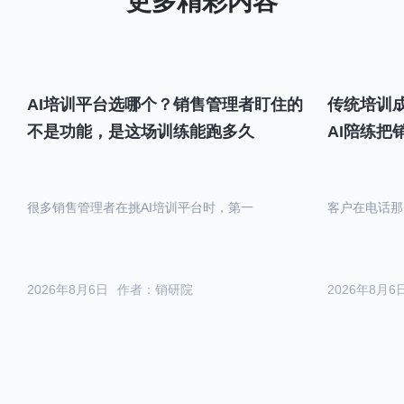
AI培训平台选哪个？销售管理者盯住的
传统培训成
不是功能，是这场训练能跑多久
AI陪练把
很多销售管理者在挑AI培训平台时，第一
客户在电话那
2026年8月6日
作者：销研院
2026年8月6