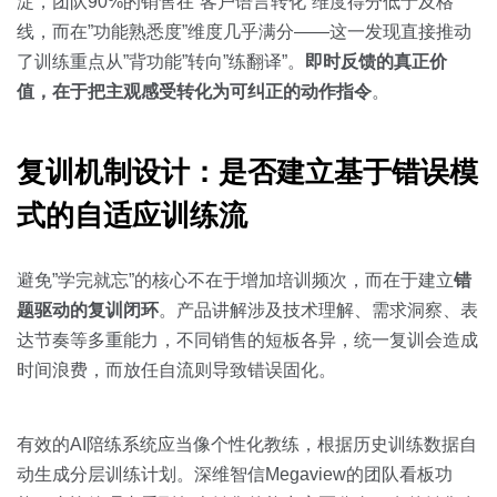
淀，团队90%的销售在”客户语言转化”维度得分低于及格
线，而在”功能熟悉度”维度几乎满分——这一发现直接推动
了训练重点从”背功能”转向”练翻译”。
即时反馈的真正价
值，在于把主观感受转化为可纠正的动作指令
。
复训机制设计：是否建立基于错误模
式的自适应训练流
避免”学完就忘”的核心不在于增加培训频次，而在于建立
错
题驱动的复训闭环
。产品讲解涉及技术理解、需求洞察、表
达节奏等多重能力，不同销售的短板各异，统一复训会造成
时间浪费，而放任自流则导致错误固化。
有效的AI陪练系统应当像个性化教练，根据历史训练数据自
动生成分层训练计划。深维智信Megaview的团队看板功