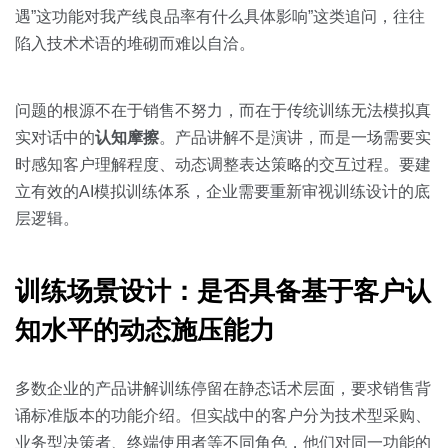
关于我们
资源中心
房地产
遇”这功能对我产线良品率有什么具体影响”这类追问，往往
陷入技术术语的堆砌而难以自洽。
全部
金融
预约演示
白皮书
问题的根源不在于销售不努力，而在于传统训练无法模拟真
按角色
实对话中的
认知摩擦
。产品讲解不是演讲，而是一场需要实
销售会话智能
时感知客户理解程度、动态调整表达策略的交互过程。要建
销售人员
立有效的AI模拟训练体系，企业需要重新审视训练设计的底
层逻辑。
销售管理
按业务场景
训练场景设计：是否具备基于客户认
知水平的动态施压能力
交易跟进
培训辅导
多数企业的产品讲解训练停留在静态话术层面，要求销售背
诵标准版本的功能介绍。但实战中的客户分为技术型采购、
业务型决策者、终端使用者等不同角色，他们对同一功能的