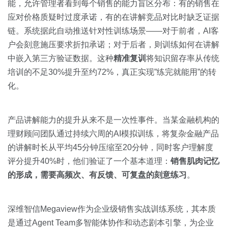
能，允许管理者看到每个销售的能力盲区分布：有的销售在
应对价格质疑时过度承诺，有的在讲解竞品对比时缺乏证据
链。系统据此自动推送针对性训练场景——对于前者，AI客
户会刻意施压要求折扣承诺；对于后者，则训练如何在讲解
中嵌入第三方验证数据。这种
精准复训
将知识留存率从传统
培训的不足30%提升至约72%，真正实现”练完就能用”的转
化。
产品讲解能力的提升从来不是一次性事件。当某金融机构的
理财顾问团队通过持续六周的AI模拟训练，将复杂金融产品
的讲解时长从平均45分钟压缩至20分钟，同时客户理解度
评分提升40%时，他们验证了一个基本道理：
销售肌肉记忆
的形成，需要高频次、有反馈、可复盘的刻意练习
。
深维智信Megaview作为企业级销售实战训练系统，其本质
是通过Agent Team多智能体协作和动态剧本引擎，为企业