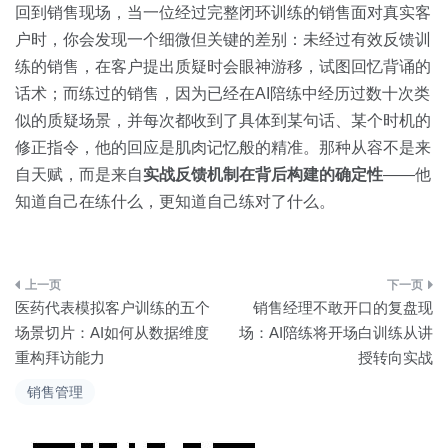
回到销售现场，当一位经过完整闭环训练的销售面对真实客
户时，你会发现一个细微但关键的差别：未经过有效反馈训
练的销售，在客户提出质疑时会眼神游移，试图回忆背诵的
话术；而练过的销售，因为已经在AI陪练中经历过数十次类
似的质疑场景，并每次都收到了具体到某句话、某个时机的
修正指令，他的回应是肌肉记忆般的精准。那种从容不是来
自天赋，而是来自
实战反馈机制在背后构建的确定性
——他
知道自己在练什么，更知道自己练对了什么。
文
医药代表模拟客户训练的五个
销售经理不敢开口的复盘现
章
场景切片：AI如何从数据维度
场：AI陪练将开场白训练从讲
重构拜访能力
授转向实战
导
销售管理
航