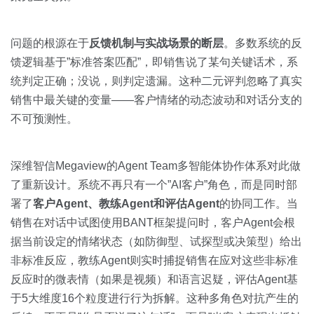
问题的根源在于
反馈机制与实战场景的断层
。多数系统的反
馈逻辑基于”标准答案匹配”，即销售说了某句关键话术，系
统判定正确；没说，则判定遗漏。这种二元评判忽略了真实
销售中最关键的变量——客户情绪的动态波动和对话分支的
不可预测性。
深维智信Megaview的Agent Team多智能体协作体系对此做
了重新设计。系统不再只有一个”AI客户”角色，而是同时部
署了
客户Agent、教练Agent和评估Agent
的协同工作。当
销售在对话中试图使用BANT框架提问时，客户Agent会根
据当前设定的情绪状态（如防御型、试探型或决策型）给出
非标准反应，教练Agent则实时捕捉销售在应对这些非标准
反应时的微表情（如果是视频）和语言迟疑，评估Agent基
于5大维度16个粒度进行行为拆解。这种多角色对抗产生的