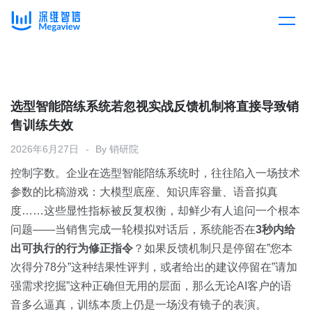
产品
Skip
to
content
解决方案
产品总览
选型智能陪练系统若忽视实战反馈机制将直接导致销
售训练失效
客户案例
产品集成
按行业
2026年6月27日
By
销研院
控制字数。企业在选型智能陪练系统时，往往陷入一场技术
企业服务
开放平台
下载客户端
参数的比稿游戏：大模型底座、知识库容量、语音拟真
度……这些显性指标被反复权衡，却鲜少有人追问一个根本
消费医疗
问题——当销售完成一轮模拟对话后，系统能否在
定价
3秒内给
出可执行的行为修正指令
？如果反馈机制只是停留在”您本
教育
次得分78分”这种结果性评判，或者给出的建议停留在”请加
资源中心
强需求挖掘”这种正确但无用的层面，那么无论AI客户的语
汽车
音多么逼真，训练本质上仍是一场没有镜子的表演。