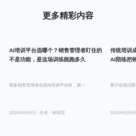
AI培训平台选哪个？销售管理者盯住的
传统培训成
不是功能，是这场训练能跑多久
AI陪练把
很多销售管理者在挑AI培训平台时，第一
客户在电话那
2026年8月6日
作者：销研院
2026年8月6