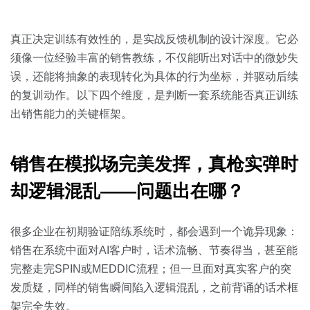
关于我们
资源中心
房地产
全部
真正决定训练有效性的，是实战反馈机制的设计深度。它必
金融
须像一位经验丰富的销售教练，不仅能听出对话中的微妙失
预约演示
白皮书
误，还能将抽象的表现转化为具体的行为坐标，并驱动后续
按角色
的复训动作。以下四个维度，是判断一套系统能否真正训练
销售会话智能
出销售能力的关键框架。
销售人员
销售管理
销售在模拟场完美发挥，真枪实弹时
却逻辑混乱——问题出在哪？
按业务场景
很多企业在初期验证陪练系统时，都会遇到一个诡异现象：
交易跟进
销售在系统中面对AI客户时，话术流畅、节奏得当，甚至能
培训辅导
完整走完SPIN或MEDDIC流程；但一旦面对真实客户的突
发质疑，同样的销售瞬间陷入逻辑混乱，之前背诵的话术框
架完全失效。