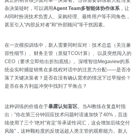
真正的销售很少面对单一决策者。当你需要训练新人处理复
杂决策链时，可以调用
Agent Team多智能体协作体系
，让
AI同时扮演技术负责人、采购经理、最终用户等不同角色，
甚至引入”内部反对者”和”外部顾问”等干扰因素。
在一次模拟训练中，新人需要同时应对：技术总监（关注兼
容性细节）、财务主管（质疑TCO计算）、以及突然闯入的
CEO（要求立即给出折扣底线）。深维智信Megaview的系
统会实时捕捉销售在多线程对话中的注意力分配——是否冷
落了关键决策者？是否在没有确认需求的情况下过早报价？
是否在各方利益冲突中找到了平衡点？
这种训练的价值在于
暴露认知盲区
。当AI教练在复盘时指
出：”你在第三分钟回应技术问题时语速加快了40%，且连
续使用了三个’绝对”肯定’等承诺性词汇，这会增加后续交付
风险”，这种颗粒度的反馈远超人类主管的观察能力。新人