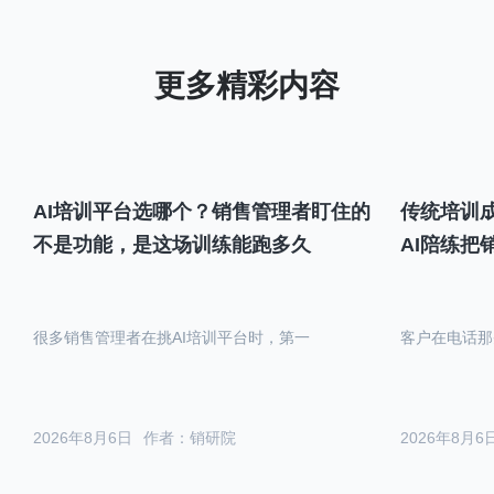
AI培训平台选哪个？销售管理者盯住的
传统培训成
不是功能，是这场训练能跑多久
AI陪练把
很多销售管理者在挑AI培训平台时，第一
客户在电话那
2026年8月6日
作者：销研院
2026年8月6