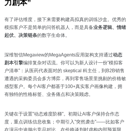
力剧本”
有了评估维度，接下来需要构建高拟真的训练沙盒。优秀的
模拟客户不是简单的问答机器人，而是具备
业务逻辑、情绪
起伏、决策链条
的数字生命体。
深维智信Megaview的MegaAgents应用架构支持通过
动态
剧本引擎
编排复杂对话流。你可以为新人设计一份”模拟客
户清单”：从医药代表面对的 skeptical 科主任，到B2B销售
遭遇的采购委员会多方博弈，再到零售场景里挑剔的价格敏
感型客户。每个AI客户都基于100+真实客户画像构建，拥
有独特的性格标签、业务痛点和决策顾虑。
关键在于设置”动态难度阶梯”。初期让AI客户保持合作态
度，重点训练信息收集；中期引入”突然袭击”——比如客户
在演示中途抛出竞品对比、在价格谈判时虚构内部预算限