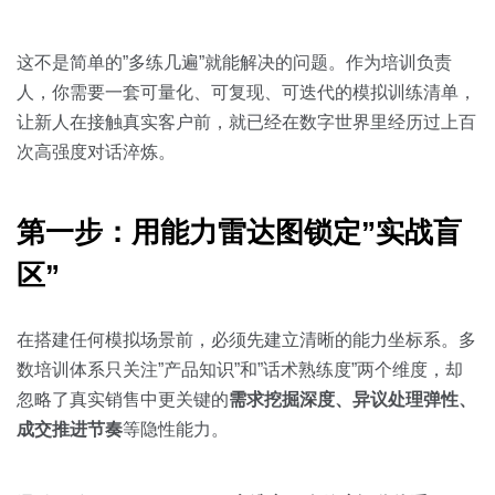
关于我们
资源中心
房地产
全部
这不是简单的”多练几遍”就能解决的问题。作为培训负责
金融
人，你需要一套可量化、可复现、可迭代的模拟训练清单，
预约演示
白皮书
让新人在接触真实客户前，就已经在数字世界里经历过上百
按角色
次高强度对话淬炼。
销售会话智能
销售人员
第一步：用能力雷达图锁定”实战盲
销售管理
区”
按业务场景
在搭建任何模拟场景前，必须先建立清晰的能力坐标系。多
数培训体系只关注”产品知识”和”话术熟练度”两个维度，却
交易跟进
忽略了真实销售中更关键的
需求挖掘深度、异议处理弹性、
培训辅导
成交推进节奏
等隐性能力。