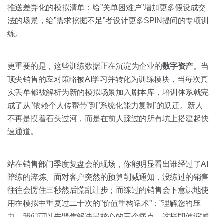
推送差异化的模拟清单：给”关单困难户”增加更多假设成交
法的场景，给”需求挖掘不足”者设计更多SPIN提问的专项训
练。
更重要的是，这些训练数据正在沉淀为企业的
数字资产
。当
顶尖销售的应对策略被AI学习并转化为训练模块，当每次真
实丢单都被解析为新的模拟场景加入剧本库，培训体系就完
成了从”依赖个人传帮带”到”系统化能力复制”的跃迁。新人
不再是摸着石头过河，而是在前人踩过的所有坑上搭建起快
速通道。
站在销售部门季度复盘会的现场，你能明显看出谁经过了AI
陪练的淬炼。面对客户突然的预算削减通知，没练过的销售
往往会愣住三秒然后慌乱让步；而练过的销售会下意识地使
用在模拟中重复过二十次的”价值重构话术”：”理解您的压
力，我们可以先聚焦解决最核心的三个痛点，这样即使缩减