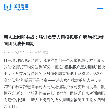
产品
Skip
to
content
解决方案
产品总览
新人上岗即实战：培训负责人用模拟客户清单缩短销
售团队成长周期
客户案例
产品集成
按行业
2026年6月27日
By
销研院
打开培训管理后台时，张琳注意到一个反常现象：本月新人
企业服务
开放平台
下载客户端
的理论测试平均分达到87分，但在
“模拟客户压力测试”
模块
中，面对突发异议时的应对得分却普遍低于及格线。这种”
消费医疗
高分低能”的断层不是个案——过去六个批次的新人中，有
定价
73%在独立跟进首单时因无法处理客户临时变卦而丢单。数
教育
据不会说谎：当培训停留在知识灌输，而缺乏真实对话的肌
资源中心
肉记忆训练时，新人上岗后的成长周期会被硬生生拉长四到
汽车
六个月。