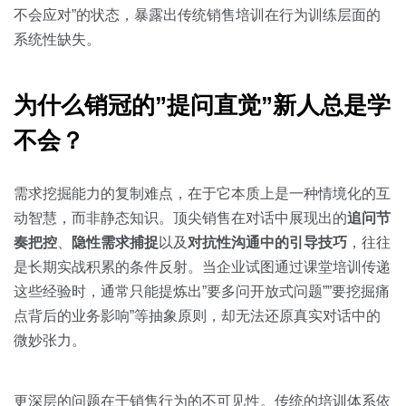
关于我们
资源中心
房地产
不会应对”的状态，暴露出传统销售培训在行为训练层面的
系统性缺失。
全部
金融
预约演示
白皮书
为什么销冠的”提问直觉”新人总是学
按角色
不会？
销售会话智能
销售人员
需求挖掘能力的复制难点，在于它本质上是一种情境化的互
销售管理
动智慧，而非静态知识。顶尖销售在对话中展现出的
追问节
奏把控
、
隐性需求捕捉
以及
对抗性沟通中的引导技巧
，往往
按业务场景
是长期实战积累的条件反射。当企业试图通过课堂培训传递
这些经验时，通常只能提炼出”要多问开放式问题””要挖掘痛
交易跟进
点背后的业务影响”等抽象原则，却无法还原真实对话中的
微妙张力。
培训辅导
更深层的问题在于销售行为的不可见性。传统的培训体系依