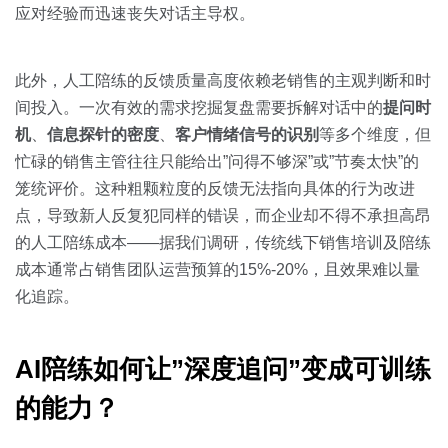
应对经验而迅速丧失对话主导权。
此外，人工陪练的反馈质量高度依赖老销售的主观判断和时
间投入。一次有效的需求挖掘复盘需要拆解对话中的
提问时
机
、
信息探针的密度
、
客户情绪信号的识别
等多个维度，但
忙碌的销售主管往往只能给出”问得不够深”或”节奏太快”的
笼统评价。这种粗颗粒度的反馈无法指向具体的行为改进
点，导致新人反复犯同样的错误，而企业却不得不承担高昂
的人工陪练成本——据我们调研，传统线下销售培训及陪练
成本通常占销售团队运营预算的15%-20%，且效果难以量
化追踪。
AI陪练如何让”深度追问”变成可训练
的能力？