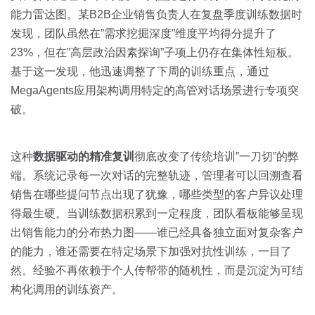
能力雷达图。某B2B企业销售负责人在复盘季度训练数据时
发现，团队虽然在”需求挖掘深度”维度平均得分提升了
23%，但在”高层政治因素探询”子项上仍存在集体性短板。
基于这一发现，他迅速调整了下周的训练重点，通过
MegaAgents应用架构调用特定的高管对话场景进行专项突
破。
这种
数据驱动的精准复训
彻底改变了传统培训”一刀切”的弊
端。系统记录每一次对话的完整轨迹，管理者可以回溯查看
销售在哪些提问节点出现了犹豫，哪些类型的客户异议处理
得最生硬。当训练数据积累到一定程度，团队看板能够呈现
出销售能力的分布热力图——谁已经具备独立面对复杂客户
的能力，谁还需要在特定场景下加强对抗性训练，一目了
然。经验不再依赖于个人传帮带的随机性，而是沉淀为可结
构化调用的训练资产。