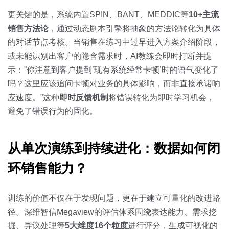
更关键的是，系统内置SPIN、BANT、MEDDIC等
10+主流
销售方法论
，通过动态剧本引擎将抽象的方法论转化为具体
的对话节点考核。当销售在练习中过早进入方案介绍阶段，
或未能识别出客户的隐含需求时，AI教练会即时打断并提
示：”你注意到客户提到’现有系统经常卡顿’时的语气变化了
吗？这里应该追问卡顿对业务的具体影响，而非直接承诺响
应速度。”这种
即时反馈机制
将错误转化为即时学习机会，
避免了错误行为的固化。
从单次演练到持续进化：数据如何闭
环销售能力？
训练的价值不仅在于发现问题，更在于建立可量化的改进路
径。深维智信Megaview的评估体系围绕表达能力、需求挖
掘、异议处理等
5大维度16个粒度
进行评分，生成可视化的