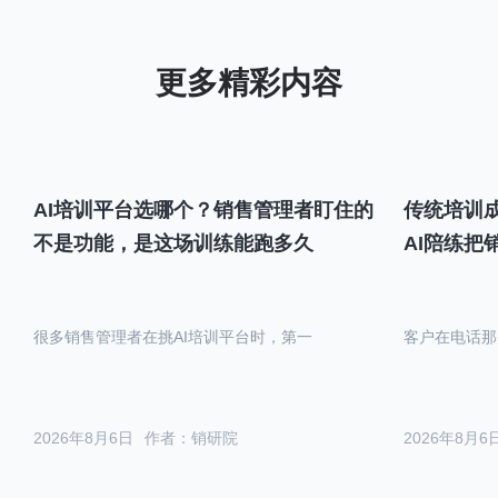
AI培训平台选哪个？销售管理者盯住的
传统培训成
不是功能，是这场训练能跑多久
AI陪练把
很多销售管理者在挑AI培训平台时，第一
客户在电话那
2026年8月6日
作者：销研院
2026年8月6