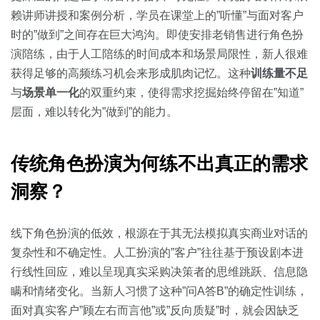
赖讲师讲授和案例分析，学员在课堂上的”听懂”与面对客户
时的”做到”之间存在巨大鸿沟。即使安排老销售进行角色扮
演陪练，由于人工陪练的时间成本和场景局限性，新人很难
获得足够的高频练习机会来形成肌肉记忆。这种
训练量不足
与
场景单一化
的双重约束，使得需求挖掘始终停留在”知道”
层面，难以转化为”做到”的能力。
传统角色扮演为何练不出真正的需求
洞察？
线下角色扮演的低效，根源在于其无法模拟真实商业对话的
复杂性和不确定性。人工扮演的”客户”往往基于预设剧本进
行线性回应，难以呈现真实采购决策者的思维跳跃、信息隐
瞒和情绪变化。当新人习惯了这种”问A答B”的确定性训练，
面对真实客户”顾左右而言他”或”反向质疑”时，就会因缺乏