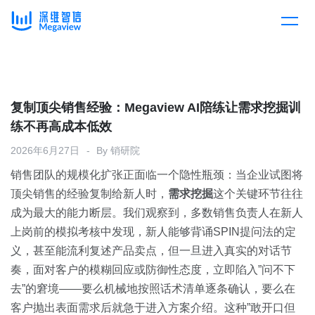
产品
Skip
to
content
解决方案
产品总览
复制顶尖销售经验：Megaview AI陪练让需求挖掘训
练不再高成本低效
客户案例
产品集成
按行业
2026年6月27日
By
销研院
销售团队的规模化扩张正面临一个隐性瓶颈：当企业试图将
企业服务
开放平台
下载客户端
顶尖销售的经验复制给新人时，
需求挖掘
这个关键环节往往
成为最大的能力断层。我们观察到，多数销售负责人在新人
消费医疗
上岗前的模拟考核中发现，新人能够背诵SPIN提问法的定
定价
义，甚至能流利复述产品卖点，但一旦进入真实的对话节
教育
奏，面对客户的模糊回应或防御性态度，立即陷入”问不下
资源中心
去”的窘境——要么机械地按照话术清单逐条确认，要么在
汽车
客户抛出表面需求后就急于进入方案介绍。这种”敢开口但