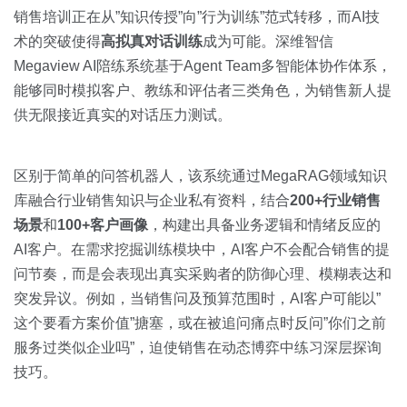
销售培训正在从”知识传授”向”行为训练”范式转移，而AI技
术的突破使得
高拟真对话训练
成为可能。深维智信
Megaview AI陪练系统基于Agent Team多智能体协作体系，
能够同时模拟客户、教练和评估者三类角色，为销售新人提
供无限接近真实的对话压力测试。
区别于简单的问答机器人，该系统通过MegaRAG领域知识
库融合行业销售知识与企业私有资料，结合
200+行业销售
场景
和
100+客户画像
，构建出具备业务逻辑和情绪反应的
AI客户。在需求挖掘训练模块中，AI客户不会配合销售的提
问节奏，而是会表现出真实采购者的防御心理、模糊表达和
突发异议。例如，当销售问及预算范围时，AI客户可能以”
这个要看方案价值”搪塞，或在被追问痛点时反问”你们之前
服务过类似企业吗”，迫使销售在动态博弈中练习深层探询
技巧。