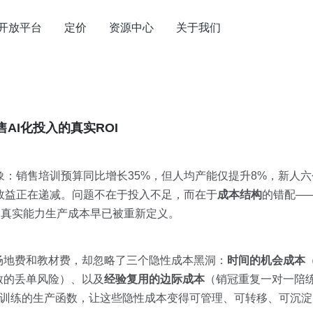
开放平台
定价
资源中心
关于我们
AI化投入的真实ROI
象：销售培训预算同比增长35%，但人均产能仅提升8%，新人
效益正在递减。问题不在于投入不足，而在于
成本结构
的错配—
的真实能力生产成本早已被重新定义。
场地费和教材费，却忽略了三个隐性成本黑洞：
时间的机会成本
致的丢单风险）、以及
经验复用的边际成本
（销冠重复一对一陪练
构训练的生产函数，让这些隐性成本变得可管理、可转移、可沉淀