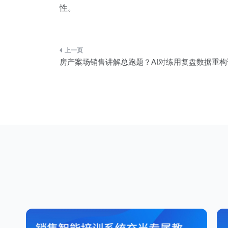
性。
文
房产案场销售讲解总跑题？AI对练用复盘数据重
章
导
航