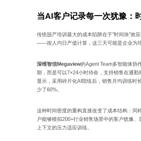
当AI客户记录每一次犹豫：
传统脱产培训最大的成本陷阱在于”时间块”效
——按人均日产值计算，这三天可能是企业为培
深维智信Megaview
的Agent Team多智能
期，而是可以7×24小时待命，支持销售在通
显示，采用碎片化AI陪练后，销售月均训练时长
少了60%。
这种时间密度的重构直接改变了成本结构：同样
户能够模拟200+行业销售场景中的客户犹豫
上下文的压力适应训练。