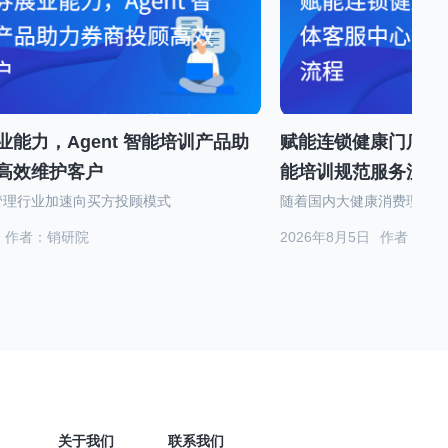
能力，Agent 智能培训产品助
赋能连锁健康门店拓
高效维护客户
能培训规范服务流程
管理行业加速向买方投顾模式
随着国内大健康消费理念不
作者：销研院
2026年8月5日
作者：销
关于我们
联系我们