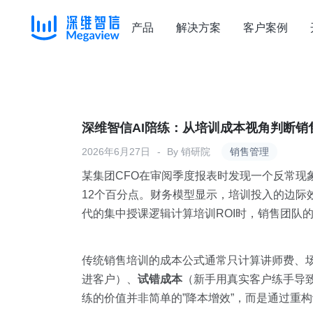
产品
解决方案
客户案例
Skip
to
content
深维智信AI陪练：从培训成本视角判断销售
2026年6月27日
By
销研院
销售管理
某集团CFO在审阅季度报表时发现一个反常现
12个百分点。财务模型显示，培训投入的边际
代的集中授课逻辑计算培训ROI时，销售团队
传统销售培训的成本公式通常只计算讲师费、
进客户）、
试错成本
（新手用真实客户练手导
练的价值并非简单的”降本增效”，而是通过重