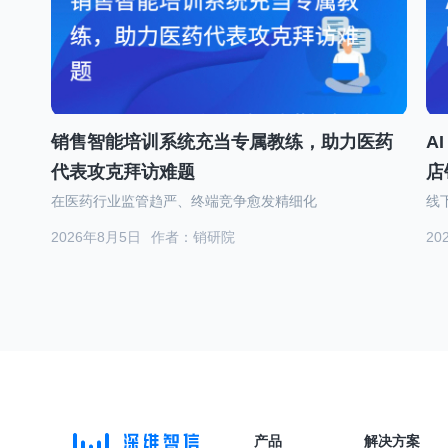
销售智能培训系统充当专属教练，助力医药
A
代表攻克拜访难题
店
在医药行业监管趋严、终端竞争愈发精细化
线
2026年8月5日
作者：销研院
20
产品
解决方案