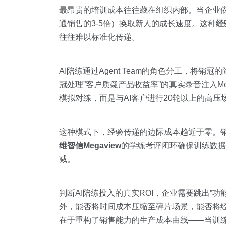
最昂贵的培训成本往往藏在组织内部。当企业依赖
通销售的3-5倍）换取新人的成长速度。这种
经
往往难以标准化传递。
AI陪练通过Agent Team的角色分工，
冠处理”客户质疑产品收益率”的真实录音注入
模拟对练，而是与AI客户进行20轮以上的高
这种模式下，经验传递的边际成本趋近于零。销
维智信Megaview
的学练考评闭环确保训练数据可
减。
判断AI陪练投入的真实ROI，企业需要跳出”
外，能否将时间成本压缩至碎片场景，能否将
在于重构了销售能力的生产成本曲线——当训