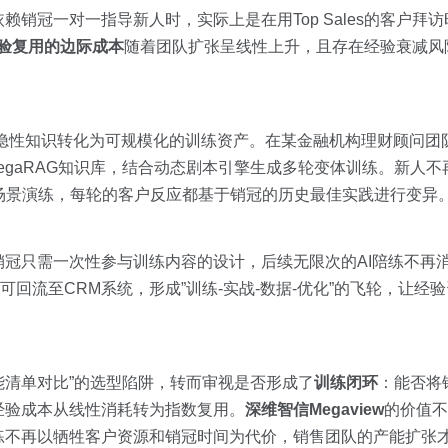
销冠一对一指导新人时，实际上是在用Top Sales的客户拜
验复用的边际成本
随着团队扩张呈线性上升，且存在经验衰减风
将销冠的隐性知识转化为可规模化的训练资产。在某金融机构理财顾问
MegaRAG知识库，结合动态剧本引擎生成多轮变体训练。新人
压场景演练，每轮的客户反应都基于销冠的历史最佳实践进行变异
冠只需一次性参与训练内容的设计，后续无限次的AI陪练不再
回流至CRM系统，形成”训练-实战-数据-优化”的飞轮，让经
功能清单对比”的选型陷阱，转而审视是否形成了
训练闭环
：能否将
经验成本从线性消耗转为指数复用。
深维智信Megaview
的价值不
练不再以牺牲客户资源和销冠时间为代价，销售团队的产能扩张