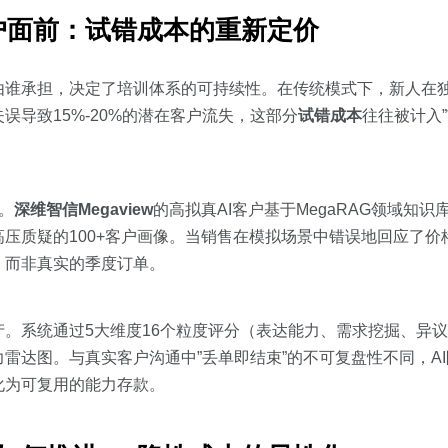
户面前：试错成本的重新定价
由谁承担，决定了培训体系的可持续性。在传统模式下，新人在
导致15%-20%的潜在客户流失，这部分
试错成本
往往被计入”
。
深维智信Megaview
的高拟真AI客户基于MegaRAG领域知
压质疑的100+客户画像。当销售在模拟场景中错误地回应了价
，而非真实的季度订单。
。系统通过5大维度16个粒度评分（表达能力、需求挖掘、异
雷达图。与真实客户沟通中”丢单即结束”的不可复盘性不同，A
化为可复用的能力存款。