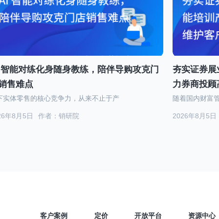
I 智能对练化身随身教练，陪伴导购攻克门
夯实证券展业
销售难点
力券商投顾
下实体零售的核心竞争力，从来不止于产
随着国内财富
26年8月5日
作者：销研院
2026年8月5日
客户案例
定价
开放平台
资源中心