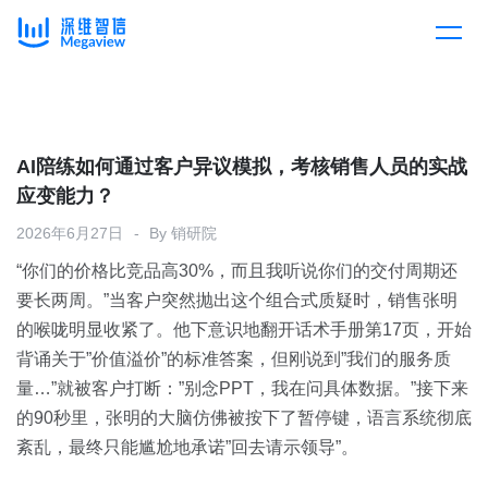
产品
Skip
to
content
解决方案
产品总览
AI陪练如何通过客户异议模拟，考核销售人员的实战
应变能力？
客户案例
产品集成
按行业
2026年6月27日
By
销研院
“你们的价格比竞品高30%，而且我听说你们的交付周期还
企业服务
开放平台
下载客户端
要长两周。”当客户突然抛出这个组合式质疑时，销售张明
的喉咙明显收紧了。他下意识地翻开话术手册第17页，开始
消费医疗
背诵关于”价值溢价”的标准答案，但刚说到”我们的服务质
定价
量…”就被客户打断：”别念PPT，我在问具体数据。”接下来
教育
的90秒里，张明的大脑仿佛被按下了暂停键，语言系统彻底
资源中心
紊乱，最终只能尴尬地承诺”回去请示领导”。
汽车