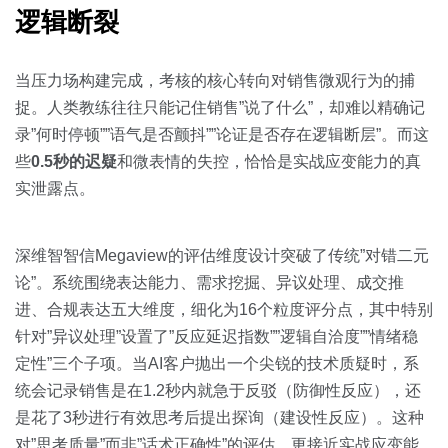
逻辑断裂
当压力场构建完成，考核的核心转向对销售微观行为的捕
捉。人类教练往往只能记住销售”说了什么”，却难以精确记
录”何时停顿””语气是否颤抖””论证是否存在逻辑断层”。而这
些
0.5秒的迟疑
和微表情的失控，恰恰是实战应变能力的真
实泄露点。
深维智智信Megaview的评估维度设计突破了传统”对错二元
论”。系统围绕表达能力、需求挖掘、异议处理、成交推
进、合规表达五大维度，细化为16个粒度评分点，其中特别
针对”异议处理”设置了”反应延迟指数””逻辑自洽度””情绪稳
定性”三个子项。当AI客户抛出一个尖锐的技术质疑时，系
统会记录销售是在1.2秒内就急于反驳（防御性反应），还
是花了3秒进行有效思考后提出探询（建设性反应）。这种
对”思考质量”而非”话术正确性”的评估，更接近实战应变能