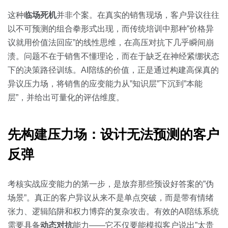
关于我们
资源中心
房地产
这种
临场死机
并非个案。在真实的销售现场，客户异议往往
全部
以不可预测的组合拳形式出现，而传统培训中那种”价格异
金融
议就用价值法回应”的线性思维，在高压对抗下几乎瞬间崩
预约演示
白皮书
溃。问题不在于销售不懂理论，而在于缺乏在神经紧绷状态
按角色
下的决策路径训练。AI陪练的价值，正是通过构建高保真的
销售会话智能
异议压力场，将销售的应变能力从”知识层”下沉到”本能
销售人员
层”，并给出可量化的评估维度。
销售管理
先构建压力场：设计无法预测的客户
按业务场景
反弹
交易跟进
考核实战应变能力的第一步，是放弃那些预设好答案的”伪
培训辅导
场景”。真正的客户异议从来不是单点突破，而是带有情绪
张力、逻辑陷阱和权力博弈的复杂攻击。有效的AI陪练系统
需要具备
动态对抗
能力——它不仅要能模拟客户说出”太贵