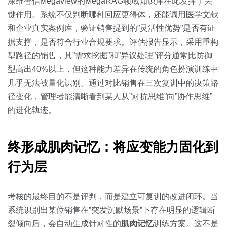
深维智信Megaview的MegaRAG领域知识库在此发挥了关
键作用。系统不仅判断哪种回应更得体，还能调用医学文献
和企业真实案例库，验证销售提到的”灵活性优势”是否有证
据支撑，是否符合行业合规要求。评估报告显示，采用重构
型路径的销售，其”需求挖掘”和”异议处理”评分通常比防御
型高出40%以上，但这种能力差异在传统的角色扮演训练中
几乎无法被量化识别。通过对比销售在三次复训中的决策路
径变化，管理者能清晰看到某人从”对抗思维”向”协作思维”
的进化轨迹。
终形成肌肉记忆：将应变能力固化到
行为层
考核的最终目的不是评判，而是建立可复训的改进闭环。当
系统识别出某位销售在”突发沉默场景”下存在明显的逻辑断
裂倾向后，会自动生成针对性的
肌肉记忆
训练方案。这不是