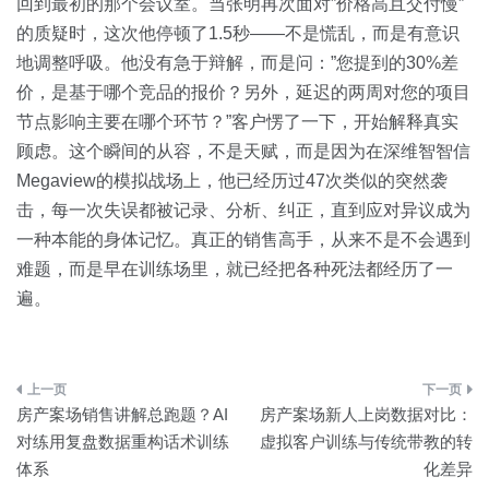
回到最初的那个会议室。当张明再次面对”价格高且交付慢”
的质疑时，这次他停顿了1.5秒——不是慌乱，而是有意识
地调整呼吸。他没有急于辩解，而是问：”您提到的30%差
价，是基于哪个竞品的报价？另外，延迟的两周对您的项目
节点影响主要在哪个环节？”客户愣了一下，开始解释真实
顾虑。这个瞬间的从容，不是天赋，而是因为在深维智智信
Megaview的模拟战场上，他已经历过47次类似的突然袭
击，每一次失误都被记录、分析、纠正，直到应对异议成为
一种本能的身体记忆。真正的销售高手，从来不是不会遇到
难题，而是早在训练场里，就已经把各种死法都经历了一
遍。
文
房产案场销售讲解总跑题？AI
房产案场新人上岗数据对比：
章
对练用复盘数据重构话术训练
虚拟客户训练与传统带教的转
体系
化差异
导