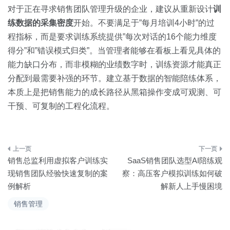
对于正在寻求销售团队管理升级的企业，建议从重新设计
训
练数据的采集密度
开始。不要满足于”每月培训4小时”的过
程指标，而是要求训练系统提供”每次对话的16个能力维度
得分”和”错误模式归类”。当管理者能够在看板上看见具体的
能力缺口分布，而非模糊的业绩数字时，训练资源才能真正
分配到最需要补强的环节。建立基于数据的智能陪练体系，
本质上是把销售能力的成长路径从黑箱操作变成可观测、可
干预、可复制的工程化流程。
文
销售总监利用虚拟客户训练实
SaaS销售团队选型AI陪练观
章
现销售团队经验快速复制的案
察：高压客户模拟训练如何破
例解析
解新人上手慢困境
导
销售管理
航