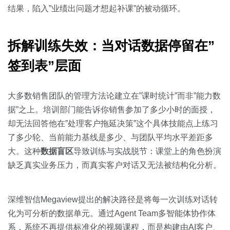
关于我们
资源中心
房地产
结果，陷入”业绩出问题才想起补课”的被动循环。
全部
金融
拆解训练失效：当对话数据停留在”
预约演示
白皮书
签到表”层面
按角色
销售会话智能
销售人员
大多数销售团队的管理方法论建立在”课时统计”而非”能力数
据”之上。培训部门能告诉你销售参加了多少小时的面授，
销售管理
却无法回答他在”处理客户拖延决策”这个具体技能点上练习
了多少轮、当前能力基线是多少、与团队平均水平差距多
按业务场景
大。这种
数据盲区
导致训练与实战脱节：课堂上的角色扮演
缺乏真实业务压力，而真实客户对话又无法被结构化分析。
交易跟进
培训辅导
深维智信Megaview提出的解决路径是将每一次训练对话转
化为可分析的数据单元。通过Agent Team多智能体协作体
系，系统不再提供标准化的视频课程，而是构建由AI客户、