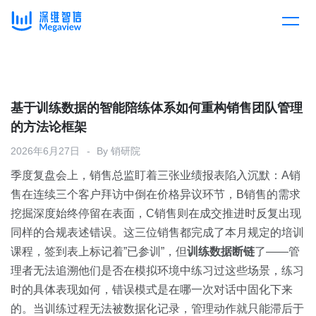
产品
Skip
to
content
解决方案
产品总览
基于训练数据的智能陪练体系如何重构销售团队管理
的方法论框架
客户案例
产品集成
按行业
2026年6月27日
By
销研院
季度复盘会上，销售总监盯着三张业绩报表陷入沉默：A销
企业服务
开放平台
下载客户端
售在连续三个客户拜访中倒在价格异议环节，B销售的需求
挖掘深度始终停留在表面，C销售则在成交推进时反复出现
消费医疗
同样的合规表述错误。这三位销售都完成了本月规定的培训
定价
课程，签到表上标记着”已参训”，但
训练数据断链
了——管
教育
理者无法追溯他们是否在模拟环境中练习过这些场景，练习
资源中心
时的具体表现如何，错误模式是在哪一次对话中固化下来
汽车
的。当训练过程无法被数据化记录，管理动作就只能滞后于