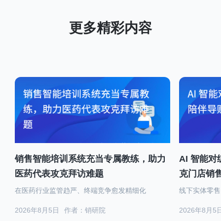
销售智能培训系统充当专属教练，助力
AI 智能
医药代表攻克拜访难题
克门店销
在医药行业监管趋严、终端竞争愈发精细化
线下实体零售
2026年8月5日
作者：销研院
2026年8月5