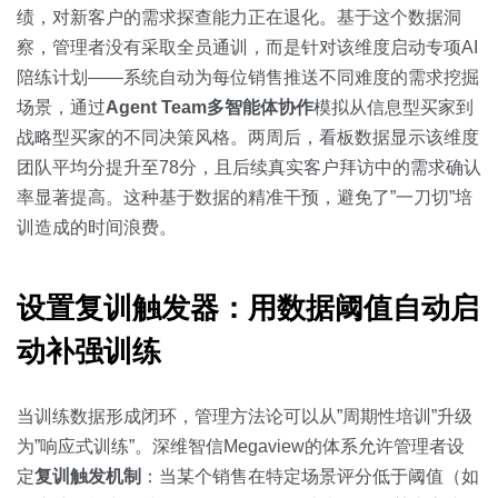
绩，对新客户的需求探查能力正在退化。基于这个数据洞
察，管理者没有采取全员通训，而是针对该维度启动专项AI
陪练计划——系统自动为每位销售推送不同难度的需求挖掘
场景，通过
Agent Team多智能体协作
模拟从信息型买家到
战略型买家的不同决策风格。两周后，看板数据显示该维度
团队平均分提升至78分，且后续真实客户拜访中的需求确认
率显著提高。这种基于数据的精准干预，避免了”一刀切”培
训造成的时间浪费。
设置复训触发器：用数据阈值自动启
动补强训练
当训练数据形成闭环，管理方法论可以从”周期性培训”升级
为”响应式训练”。深维智信Megaview的体系允许管理者设
定
复训触发机制
：当某个销售在特定场景评分低于阈值（如