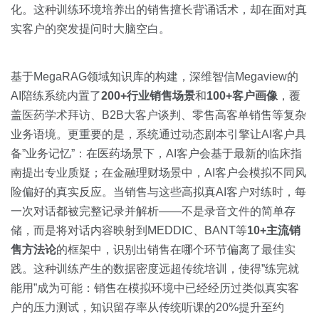
化。这种训练环境培养出的销售擅长背诵话术，却在面对真
实客户的突发提问时大脑空白。
基于MegaRAG领域知识库的构建，深维智信Megaview的
AI陪练系统内置了
200+行业销售场景
和
100+客户画像
，覆
盖医药学术拜访、B2B大客户谈判、零售高客单销售等复杂
业务语境。更重要的是，系统通过动态剧本引擎让AI客户具
备”业务记忆”：在医药场景下，AI客户会基于最新的临床指
南提出专业质疑；在金融理财场景中，AI客户会模拟不同风
险偏好的真实反应。当销售与这些高拟真AI客户对练时，每
一次对话都被完整记录并解析——不是录音文件的简单存
储，而是将对话内容映射到MEDDIC、BANT等
10+主流销
售方法论
的框架中，识别出销售在哪个环节偏离了最佳实
践。这种训练产生的数据密度远超传统培训，使得”练完就
能用”成为可能：销售在模拟环境中已经经历过类似真实客
户的压力测试，知识留存率从传统听课的20%提升至约