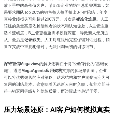
放下手中的高价值客户。某B2B企业的销售总监曾测算，如
果要求团队Top 20%的销售每人每周抽出3小时陪练，年度
直接业绩损失可能超过200万元。其次是
标准化难题
。人工
陪练的质量高度依赖陪练者的状态和认知偏差，A主管注重
话术流畅度，B主管更看重需求挖掘深度，导致新人无所适
从。最后是
记录缺失
。人工对练很难完整保留对话过程，销
售在实战中重复犯错时，无法回溯当初的训练细节。
深维智信Megaview
的解决逻辑在于将”经验”转化为”基础设
施”。通过
MegaAgents应用架构
支撑的多场景训练，企业
可以将优秀销售的应对策略、话术结构和客户洞察沉淀为可
复用的训练剧本。这意味着无论新人何时入职，都能立即获
得与销冠同等级别的陪练质量，而边际成本趋近于零。
压力场景还原：AI客户如何模拟真实