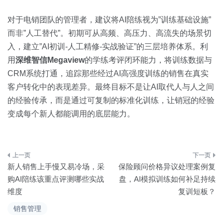
对于电销团队的管理者，建议将AI陪练视为”训练基础设施”
而非”人工替代”。初期可从高频、高压力、高流失的场景切
入，建立”AI初训-人工精修-实战验证”的三层培养体系。利
用
深维智信Megaview
的学练考评闭环能力，将训练数据与
CRM系统打通，追踪那些经过AI高强度训练的销售在真实
客户转化中的表现差异。最终目标不是让AI取代人与人之间
的经验传承，而是通过可复制的标准化训练，让销冠的经验
变成每个新人都能调用的底层能力。
文
新人销售上手慢又易冷场，采
保险顾问价格异议处理案例复
章
购AI陪练该重点评测哪些实战
盘，AI模拟训练如何补足持续
维度
复训短板？
导
销售管理
航