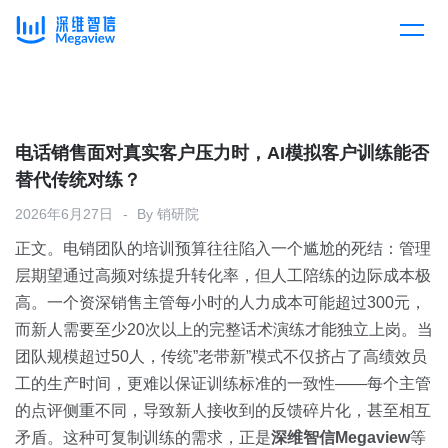
产品
Skip
to
content
解决方案
产品总览
电话销售面对真实客户压力时，AI模拟客户训练能否
替代传统对练？
客户案例
产品集成
按行业
2026年6月27日
By
销研院
正文。电销团队的培训预算往往陷入一个尴尬的死结：管理
企业服务
开放平台
下载客户端
层期望通过高频对练提升转化率，但人工陪练的边际成本极
高。一个资深销售主管每小时的人力成本可能超过300元，
消费医疗
而新人需要至少20次以上的完整话术演练才能独立上岗。当
定价
团队规模超过50人，传统”老带新”模式不仅挤占了高绩效员
教育
工的生产时间，更难以保证训练标准的一致性——每个主管
资源中心
的点评侧重不同，导致新人接收到的反馈碎片化，甚至相互
汽车
矛盾。这种可复制训练的需求，正是
深维智信Megaview
等