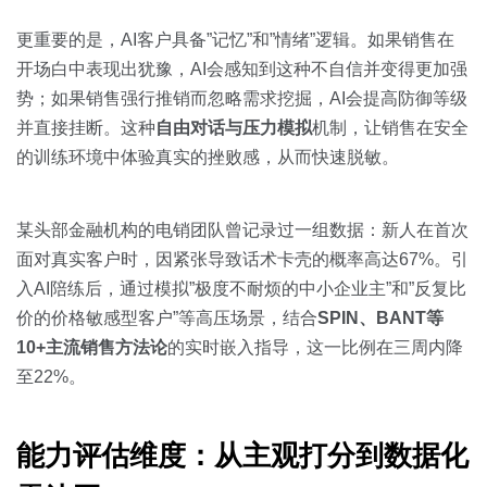
更重要的是，AI客户具备”记忆”和”情绪”逻辑。如果销售在
开场白中表现出犹豫，AI会感知到这种不自信并变得更加强
势；如果销售强行推销而忽略需求挖掘，AI会提高防御等级
并直接挂断。这种
自由对话与压力模拟
机制，让销售在安全
的训练环境中体验真实的挫败感，从而快速脱敏。
某头部金融机构的电销团队曾记录过一组数据：新人在首次
面对真实客户时，因紧张导致话术卡壳的概率高达67%。引
入AI陪练后，通过模拟”极度不耐烦的中小企业主”和”反复比
价的价格敏感型客户”等高压场景，结合
SPIN、BANT等
10+主流销售方法论
的实时嵌入指导，这一比例在三周内降
至22%。
能力评估维度：从主观打分到数据化