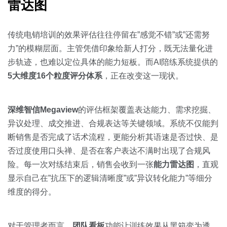
雷达图
传统电销培训的效果评估往往停留在”感觉不错”或”还需努
力”的模糊层面。主管凭借印象给新人打分，既无法量化进
步轨迹，也难以定位具体的能力短板。而AI陪练系统提供的
5大维度16个粒度评分体系
，正在改变这一现状。
深维智信Megaview
的评估框架覆盖表达能力、需求挖掘、
异议处理、成交推进、合规表达等关键领域。系统不仅能判
断销售是否完成了话术流程，更能分析其语速是否过快、是
否过度使用口头禅、是否在客户表达不满时出现了合规风
险。每一次对练结束后，销售会收到一张
能力雷达图
，直观
显示自己在”抗压下的逻辑清晰度”或”异议转化能力”等细分
维度的得分。
对于管理者而言，
团队看板
功能让训练效果从黑箱变为透