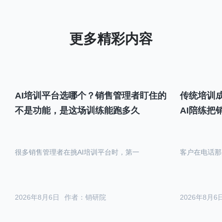
AI培训平台选哪个？销售管理者盯住的
传统培训成
不是功能，是这场训练能跑多久
AI陪练把
很多销售管理者在挑AI培训平台时，第一
客户在电话那
2026年8月6日
作者：销研院
2026年8月6