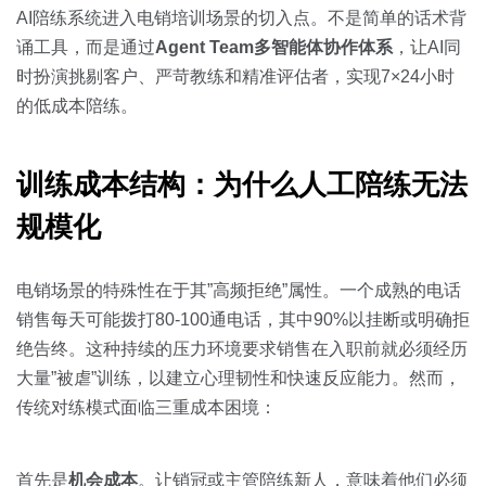
关于我们
资源中心
房地产
AI陪练系统进入电销培训场景的切入点。不是简单的话术背
诵工具，而是通过
Agent Team多智能体协作体系
，让AI同
全部
金融
时扮演挑剔客户、严苛教练和精准评估者，实现7×24小时
预约演示
的低成本陪练。
白皮书
按角色
销售会话智能
训练成本结构：为什么人工陪练无法
销售人员
规模化
销售管理
电销场景的特殊性在于其”高频拒绝”属性。一个成熟的电话
按业务场景
销售每天可能拨打80-100通电话，其中90%以挂断或明确拒
绝告终。这种持续的压力环境要求销售在入职前就必须经历
交易跟进
大量”被虐”训练，以建立心理韧性和快速反应能力。然而，
传统对练模式面临三重成本困境：
培训辅导
首先是
机会成本
。让销冠或主管陪练新人，意味着他们必须