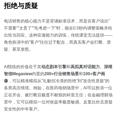
拒绝与质疑
电话销售的核心能力不是背诵标准话术，而是在客户说出”
不需要””太贵了””先考虑一下”时，能在0.5秒内调整策略并给
出恰当回应。这种应激能力的训练，传统课堂无法提供——
角色扮演中的”客户”往往过于配合，而真实客户会打断、质
疑、甚至发怒。
AI陪练的价值在于其
动态剧本引擎
和
高拟真对话能力
。
深维
智信Megaview
内置的
200+行业销售场景
和
100+客户画
像
，可以精准模拟从”礼貌但冷漠的拒绝”到”攻击性质疑”的
各类高压情境。例如，在医药电销场景中，AI可以扮演一位
正在开会、被打断后极度不耐烦的科室主任；在金融理财场
景中，它可以模拟一位对收益率极度敏感、反复比价且质疑
安全性的中年客户。