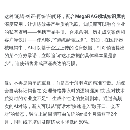
这种”犯错-纠正-再练”的闭环，配合
MegaRAG领域知识库
的
深度应用，让训练效果产生质的飞跃。知识库可以融合企业
的私有资料——包括产品手册、合规条例、历史成交案例和
客户异议库——使AI客户”越练越懂业务”。例如，在医疗器
械电销中，AI可以基于企业上传的临床数据，针对销售提出
的某个疗效承诺，立即追问”这项数据的具体样本量是多
少”，迫使销售养成严谨表达的习惯。
复训不再是简单的重复，而是基于薄弱点的精准打击。系统
会自动标记销售在”处理价格异议时的逻辑漏洞”或”应对技术
质疑时的专业度不足”，生成个性化的复训剧本。通过高频
次的AI对练，新人可以从”背话术”快速进入”敢开口、会应
对”的状态，独立上岗周期可由传统的约6个月缩短至2个
月，同时线下培训及陪练成本降低约50%。